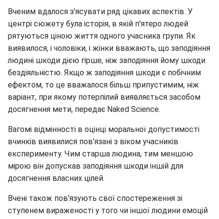
Вченим вдалося з'ясувати ряд цікавих аспектів. У
центрі сюжету була історія, в якій п'ятеро людей
рятуються ціною життя одного учасника групи. Як
виявилося, і чоловіки, і жінки вважають, що заподіяння
людині шкоди дією гірше, ніж заподіяння йому шкоди
бездіяльністю. Якщо ж заподіяння шкоди є побічним
ефектом, то це вважалося більш припустимим, ніж
варіант, при якому потерпілий виявляється засобом
досягнення мети, передає Naked Science.
Вагомі відмінності в оцінці моральної допустимості
вчинків виявилися пов'язані з віком учасників
експерименту. Чим старша людина, тим меншою
мірою він допускав заподіяння шкоди іншій для
досягнення власних цілей.
Вчені також пов'язують свої спостереження зі
ступенем вираженості у того чи іншої людини емоцій