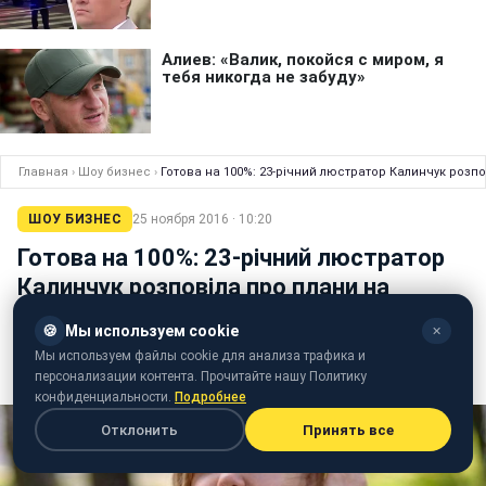
Главная
›
Шоу бизнес
›
Готова на 100%: 23-річний люстратор Калинчук розп
ШОУ БИЗНЕС
25 ноября 2016 · 10:20
Готова на 100%: 23-річний люстратор
Калинчук розповіла про плани на
майбутнє
🍪
Мы используем cookie
✕
Молодий чиновник розповіла, що через рік піде з
Мы используем файлы cookie для анализа трафика и
держслужби
персонализации контента. Прочитайте нашу Политику
конфиденциальности.
Подробнее
Отклонить
Принять все