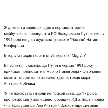
Журналісти знайшли одне з перших інтерв'ю
майбутнього президента РФ Володимира Путіна, яке в
1991 році він дав журналісту газети "Час пік" Наталія
Нікіфорова.
Інтерв'ю і скрін газети опублікувала "Медуза".
В публікації сказано, що Путін в червні 1991 року
прийшов працювати в мерію Ленінграда - він очолив
комітет із зовнішніх зв'язків адміністрації мера
Анатолія Собчака.
“Я не приховую і ніколи не приховував, що 17 років
пропрацював у зовнішньої розвідки КДБ. Інша справа
- не афішував це. Але Анатолій Олександрович знав