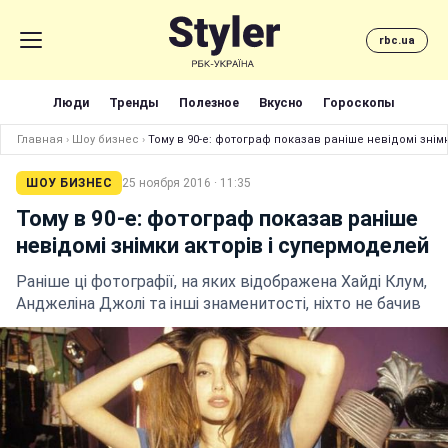
rbc.ua
Люди
Тренды
Полезное
Вкусно
Гороскопы
Главная
›
Шоу бизнес
›
Тому в 90-е: фотограф показав раніше невідомі знім
ШОУ БИЗНЕС
25 ноября 2016 · 11:35
Тому в 90-е: фотограф показав раніше
невідомі знімки акторів і супермоделей
Раніше ці фотографії, на яких відображена Хайді Клум,
Анджеліна Джолі та інші знаменитості, ніхто не бачив