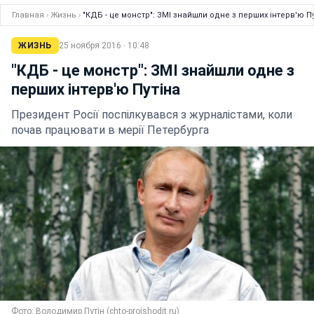
Главная
›
Жизнь
›
"КДБ - це монстр": ЗМІ знайшли одне з перших інтерв'ю П
ЖИЗНЬ
25 ноября 2016 · 10:48
"КДБ - це монстр": ЗМІ знайшли одне з
перших інтерв'ю Путіна
Президент Росії поспілкувався з журналістами, коли
почав працювати в мерії Петербурга
Фото: Володимир Путін (chto-proishodit.ru)