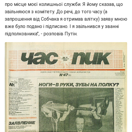
про місце моєї колишньої служби. Я йому сказав, що
звільняюся з комітету. До речі, до того часу (а
запрошення від Собчака я отримав влітку) заяву мною
вже було подано і підписано. І я звільнився у званні
підполковника", - розповів Путін.