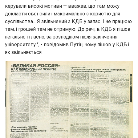
керували високі мотиви — вважав, що там можу
докласти свої сили і максимально з користю для
суспільства... Я звільнений з КДБ у запас. І не працюю
там, і грошей там не отримую. До речі, в КДБ я пішов
легально і гласно, за розподілом після закінчення
університету ", - повідомив Путін, чому пішов у КДБ і
як звільняється.