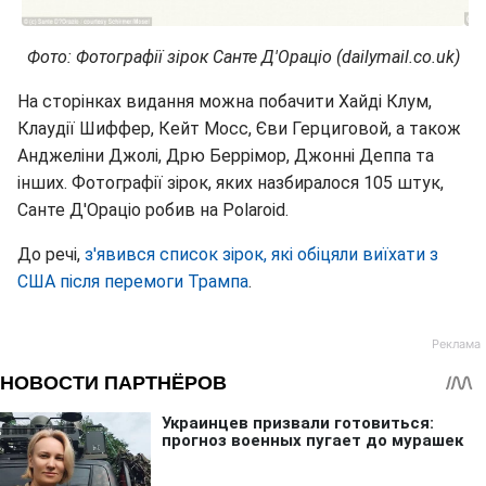
Фото: Фотографії зірок Санте Д'Ораціо (dailymail.co.uk)
На сторінках видання можна побачити Хайді Клум,
Клаудії Шиффер, Кейт Мосс, Єви Герциговой, а також
Анджеліни Джолі, Дрю Беррімор, Джонні Деппа та
інших. Фотографії зірок, яких назбиралося 105 штук,
Санте Д'Ораціо робив на Polaroid.
До речі,
з'явився список зірок, які обіцяли виїхати з
США після перемоги Трампа
.