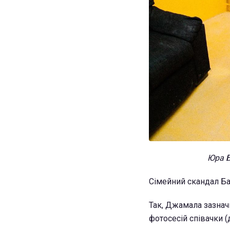
Юра Б
Сімейний скандал Ба
Так, Джамала зазнач
фотосесій співачки (