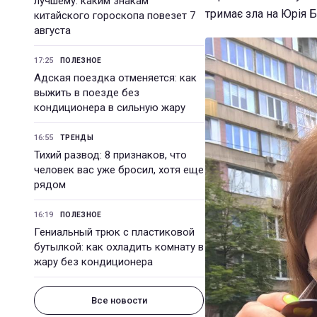
лучшему: каким знакам
тримає зла на Юрія 
китайского гороскопа повезет 7
августа
17:25
ПОЛЕЗНОЕ
Адская поездка отменяется: как
выжить в поезде без
кондиционера в сильную жару
16:55
ТРЕНДЫ
Тихий развод: 8 признаков, что
человек вас уже бросил, хотя еще
рядом
16:19
ПОЛЕЗНОЕ
Гениальный трюк с пластиковой
бутылкой: как охладить комнату в
жару без кондиционера
Все новости