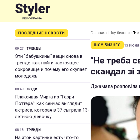
Главная
›
Шоу бизнес
›
"Не
ПОСЛЕДНИЕ НОВОСТИ
13 июня 
ШОУ БИЗНЕС
09:27
ТРЕНДЫ
Эти "бабушкины" вещи снова в
"Не треба 
тренде: как найти настоящее
скандал зі
сокровище и почему его скупает
молодежь
Джамала розповіла п
08:49
ЛЮДИ
Плаксивая Мирта из "Гарри
Поттера": как сейчас выглядит
актриса, которая в 37 сыграла 13-
летнюю девочку
08:18
ТРЕНДЫ
На этой картинке есть что-то