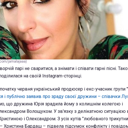
com/jamalajaaa)
рчій парі не сваритися, а знімати і співати гарні пісні. Т
поділилася на своїй Іnstagram-сторінці.
 початку червня український продюсер і екс-учасник групи 
 і публічно заявив про зраду своєї дружини – співачки Лу
мо, що дружина Юрія зрадила йому з колишнім колегою і
ександром Волощуком. У зв'язку з делікатною ситуацією 
Христиною і Олександром. З усіх кутів "любовного трикутни
 – Христина Бардаш – підвела підсумок конфлікту і повідо