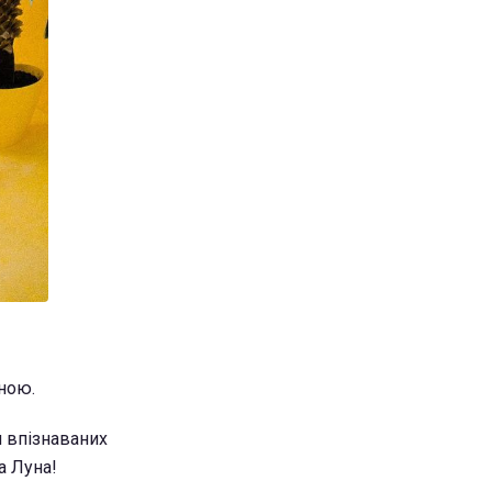
ною.
ш впізнаваних
а Луна!