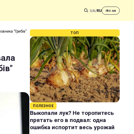
UA
/
RU
rbc.ua
овника "Грибів"
ТОП
вала
ів"
ПОЛЕЗНОЕ
Выкопали лук? Не торопитесь
прятать его в подвал: одна
ошибка испортит весь урожай