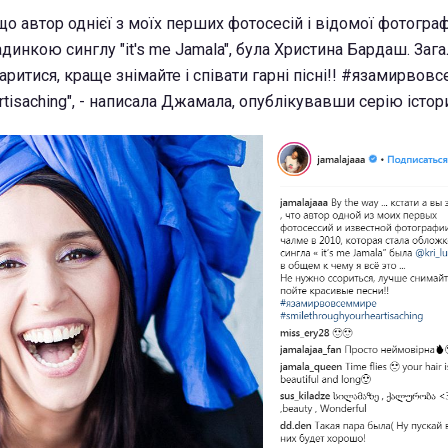
 що автор однієї з моїх перших фотосесій і відомої фотограф
адинкою синглу "it's me Jamala", була Христина Бардаш. Зага
варитися, краще знімайте і співати гарні пісні!! #язамирво
rtisaching", - написала Джамала, опублікувавши серію істор