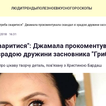
ЛЮДИ
ТРЕНДЫ
ПОЛЕЗНОЕ
ВКУСНО
ГОРОСКОПЫ
 треба сваритися": Джамала прокоментувала скандал зі зрадою дружини засн
2018 · 16:31
сваритися": Джамала прокоменту
 зрадою дружини засновника "Гриб
ро цікаву творчу деталь, пов'язану з Христиною Бардаш