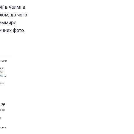
ії в чалмі в
лом, до чого
всеммире
ичних фото.