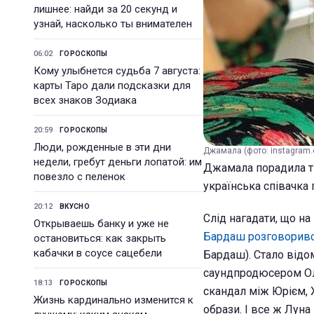
лишнее: найди за 20 секунд и
узнай, насколько ты внимателен
06:02
ГОРОСКОПЫ
Кому улыбнется судьба 7 августа:
карты Таро дали подсказки для
всех знаков Зодиака
20:59
ГОРОСКОПЫ
Люди, рожденные в эти дни
Джамала (фото: instagram.
недели, гребут деньги лопатой: им
Джамала порадила тво
повезло с пеленок
українська співачка 
20:12
ВКУСНО
Слід нагадати, що на
Открываешь банку и уже не
Бардаш розговорився
остановиться: как закрыть
кабачки в соусе сацебели
Бардаш). Стало відо
саундпродюсером Ол
18:13
ГОРОСКОПЫ
скандал між Юрієм, 
Жизнь кардинально изменится к
образи. І все ж Луна