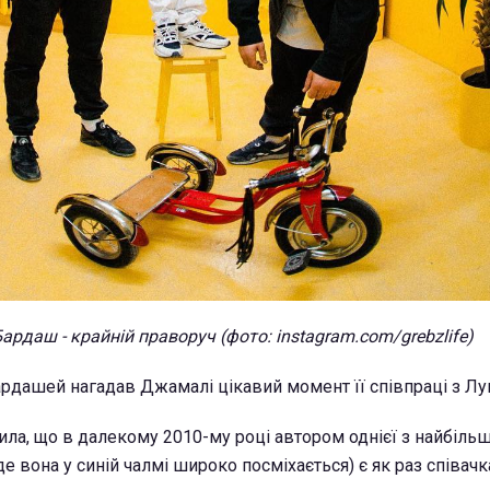
ардаш - крайній праворуч (фото: instagram.com/grebzlife)
рдашей нагадав Джамалі цікавий момент її співпраці з Лу
ила, що в далекому 2010-му році автором однієї з найбіль
де вона у синій чалмі широко посміхається) є як раз співачк