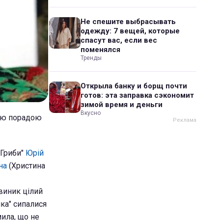
Не спешите выбрасывать
одежду: 7 вещей, которые
спасут вас, если вес
поменялся
Тренды
Открыла банку и борщ почти
готов: эта заправка сэкономит
зимой время и деньги
Вкусно
акою порадою
"Гриби"
Юрій
на
(Христина
виник цілий
ка" сипалися
мила, що не