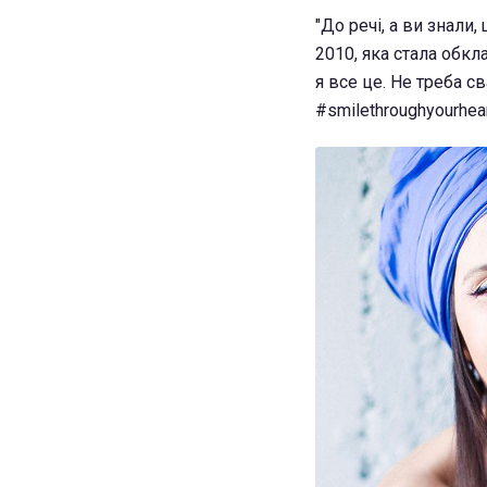
"До речі, а ви знали,
2010, яка стала обкл
я все це. Не треба с
#smilethroughyourhea