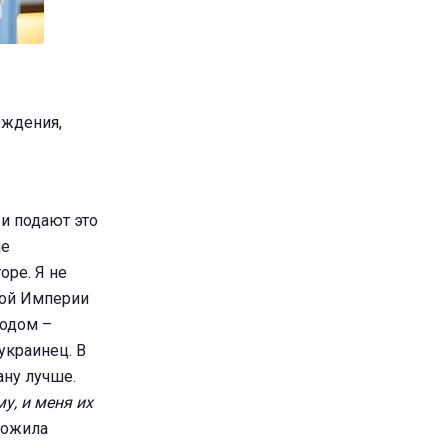
ождения,
и подают это
не
оре. Я не
кой Империи
родом –
украинец. В
ану лучше.
у, и меня их
тожила