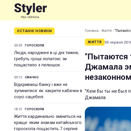
Головна
›
Життя
›
"Пытаютс
ОСТАННІ НОВИНИ
захвате украинских террит
05 червня 2018
ЖИТТЯ
20:59
ГОРОСКОПИ
Люди, народжені в ці дні тижня,
"Пытаются 
гребуть гроші лопатою: їм
Джамала э
пощастило з пелюшок
незаконном
20:12
СМАЧНО
Відкриваєш банку і вже не
зупинитися: як закрити кабачки в
"Кем бы ты ни был п
соусі сацебелі
Джамала
18:13
ГОРОСКОПИ
Життя кардинально зміниться на
краще: яким знакам китайського
гороскопа пощастить 7 серпня