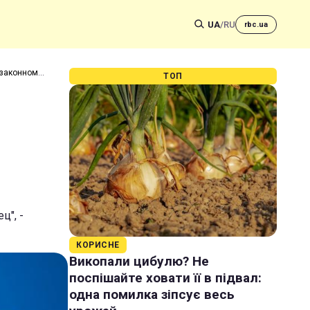
UA
/
RU
rbc.ua
езаконном
ТОП
ц", -
КОРИСНЕ
Викопали цибулю? Не
поспішайте ховати її в підвал:
одна помилка зіпсує весь