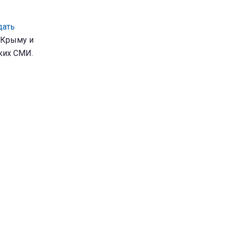
дать
в Крыму и
ких СМИ.