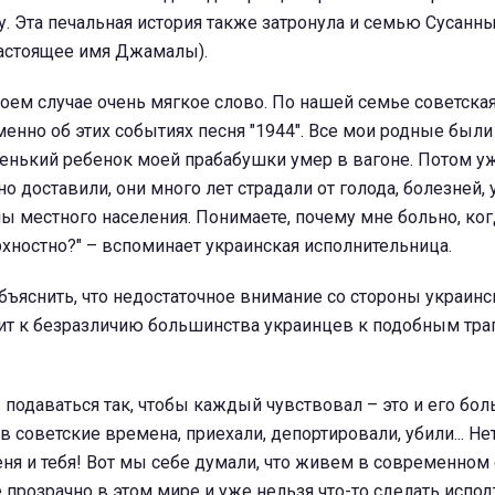
. Эта печальная история также затронула и семью Сусанн
астоящее имя Джамалы).
 моем случае очень мягкое слово. По нашей семье советска
енно об этих событиях песня "1944". Все мои родные были
енький ребенок моей прабабушки умер в вагоне. Потом у
но доставили, они много лет страдали от голода, болезней,
ы местного населения. Понимаете, почему мне больно, ког
хностно?" – вспоминает украинская исполнительница.
бъяснить, что недостаточное внимание со стороны украин
ит к безразличию большинства украинцев к подобным тра
подаваться так, чтобы каждый чувствовал – это и его боль
 в советские времена, приехали, депортировали, убили... Нет
еня и тебя! Вот мы себе думали, что живем в современном
е прозрачно в этом мире и уже нельзя что-то сделать испод