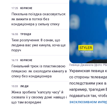
17:25
КОРИСНЕ
Пекельна поїздка скасовується:
як вижити в потязі без
кондиціонера у сильну спеку
16:55
ТРЕНДИ
Тихе розлучення: 8 ознак, що
людина вас уже кинула, хоча ще
поруч
16:19
КОРИСНЕ
Певица Джамала (фото: РБ
Геніальний трюк із пластиковою
Украинская певица 
пляшкою: як охолодити кімнату в
спеку без кондиціонера
со стороны телевид
последствиям уже в
15:33
ЛЮДИ
например, трагедия 
Жінка зробила "капсулу часу" й
подаваться так, что
сховала її у своєму домі: навіщо і
эксклюзивном инте
що там всередині