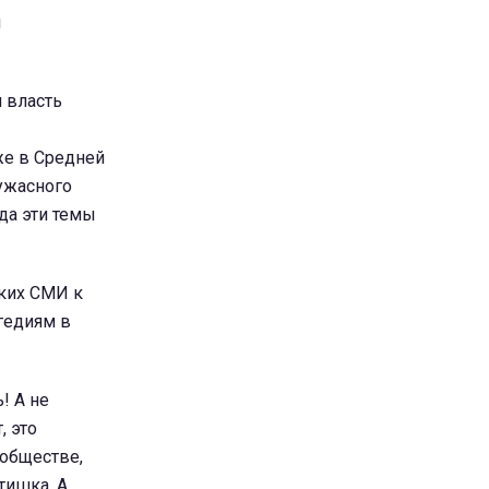
ы
я власть
же в Средней
 ужасного
да эти темы
ских СМИ к
гедиям в
! А не
, это
 обществе,
тишка. А