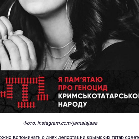
Фото: instagram.com/jamalajaaa
ожно вспоминать о днях депортации крымских татар сове