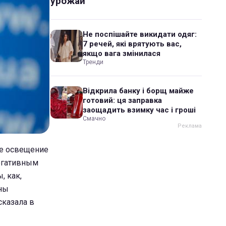
урожай
Не поспішайте викидати одяг:
7 речей, які врятують вас,
якщо вага змінилася
Тренди
Відкрила банку і борщ майже
готовий: ця заправка
заощадить взимку час і гроші
Смачно
ое освещение
негативным
, как,
жны
сказала в