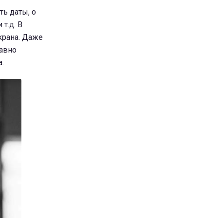
ть даты, о
т.д. В
экрана. Даже
равно
.