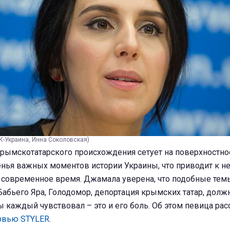
К-Украина, Инна Соколовская)
крымскотатарского происхождения сетует на поверхностн
енья важных моментов истории Украины, что приводит к 
 современное время. Джамала уверена, что подобные темы
Бабьего Яра, Голодомор, депортация крымских татар, дол
бы каждый чувствовал – это и его боль. Об этом певица рас
рвью STYLER
.