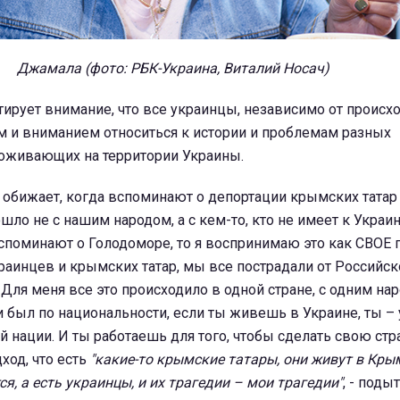
Джамала (фото: РБК-Украина, Виталий Носач)
ирует внимание, что все украинцы, независимо от происх
 и вниманием относиться к истории и проблемам разных
роживающих на территории Украины.
обижает, когда вспоминают о депортации крымских татар 
ошло не с нашим народом, а с кем-то, кто не имеет к Украи
вспоминают о Голодоморе, то я воспринимаю это как СВОЕ г
раинцев и крымских татар, мы все пострадали от Российс
 Для меня все это происходило в одной стране, с одним на
был по национальности, если ты живешь в Украине, ты – 
 нации. И ты работаешь для того, чтобы сделать свою стр
ход, что есть
"какие-то крымские татары, они живут в Крым
я, а есть украинцы, и их трагедии – мои трагедии"
, - поды