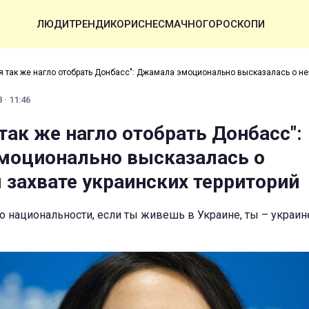
ЛЮДИ
ТРЕНДИ
КОРИСНЕ
СМАЧНО
ГОРОСКОПИ
я так же нагло отобрать Донбасс": Джамала эмоционально высказалась о н
орий
 · 11:46
так же нагло отобрать Донбасс":
моционально высказалась о
 захвате украинских территорий
о национальности, если ты живешь в Украине, ты – украине