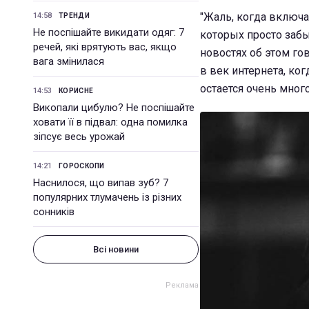
"Жаль, когда включае
14:58
ТРЕНДИ
Не поспішайте викидати одяг: 7
которых просто забы
речей, які врятують вас, якщо
новостях об этом го
вага змінилася
в век интернета, к
остается очень мног
14:53
КОРИСНЕ
Викопали цибулю? Не поспішайте
ховати її в підвал: одна помилка
зіпсує весь урожай
14:21
ГОРОСКОПИ
Наснилося, що випав зуб? 7
популярних тлумачень із різних
сонників
Всі новини