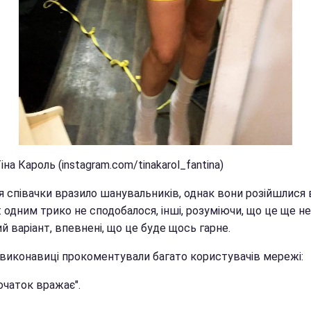
іна Кароль (instagram.com/tinakarol_fantina)
я співачки вразило шанувальників, однак вони розійшлися 
 одним трико не сподобалося, інші, розуміючи, що це ще не
й варіант, впевнені, що це буде щось гарне.
 виконавиці прокоментували багато користувачів мережі:
 початок вражає".