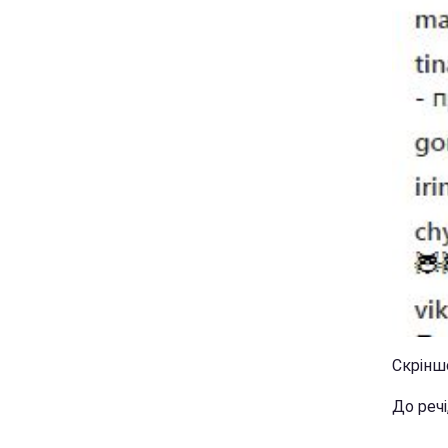
Скріншо
До речі