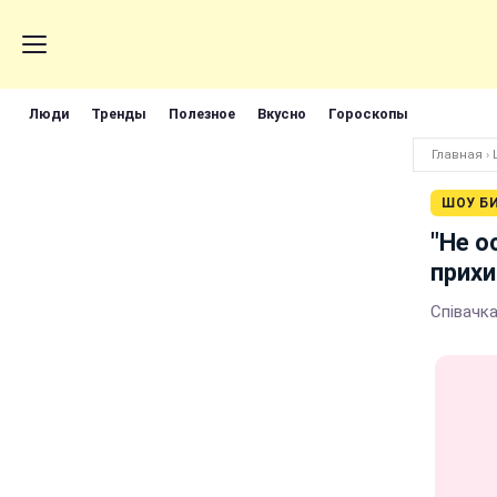
Люди
Тренды
Полезное
Вкусно
Гороскопы
Главная
›
ШОУ Б
"Не о
прихи
Співачк