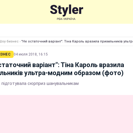
Шоу бизнес
›
"Не остаточний варіант": Тіна Кароль вразила прихильників ульт
ИЗНЕС
04 июля 2018, 16:15
статочний варіант": Тіна Кароль вразила
льників ультра-модним образом (фото)
а підготувала сюрприз шанувальникам