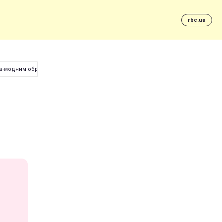
rbc.ua
ра-модним образом (фото)