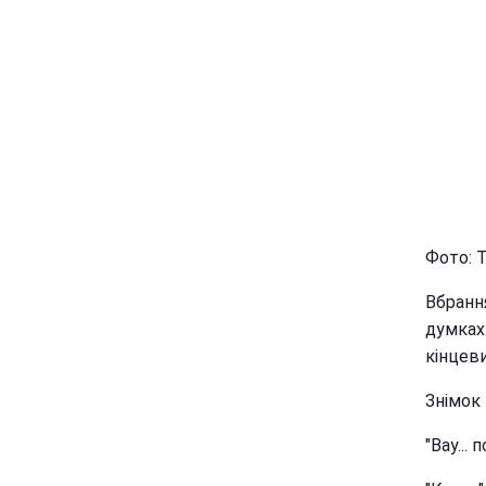
Фото: Т
Вбранн
думках:
кінцеви
Знімок
"Вау...