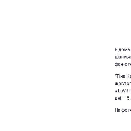
Відома 
шанува
фан-ст
"Тіна К
жовтог
#LuVi!
дні — 5
На фот