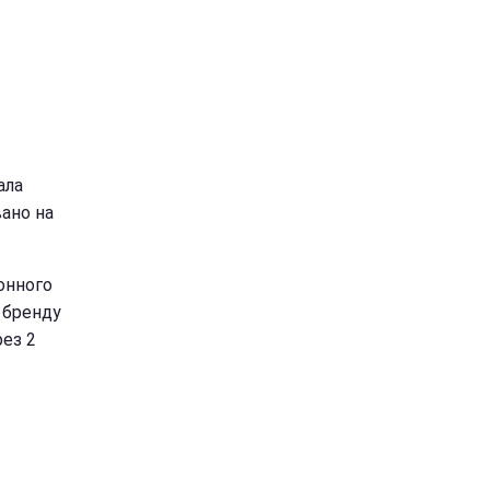
ала
ано на
монного
 бренду
ез 2