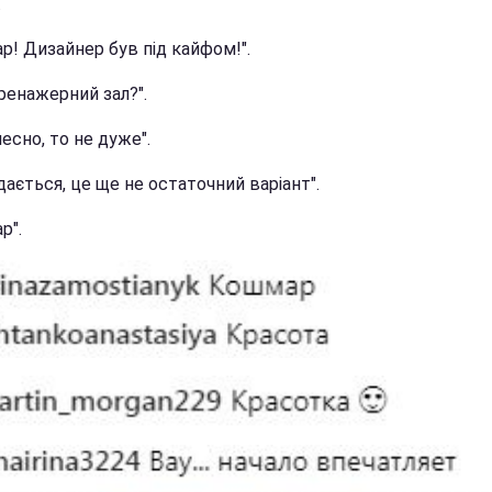
.
р! Дизайнер був під кайфом!".
ренажерний зал?".
есно, то не дуже".
дається, це ще не остаточний варіант".
р".