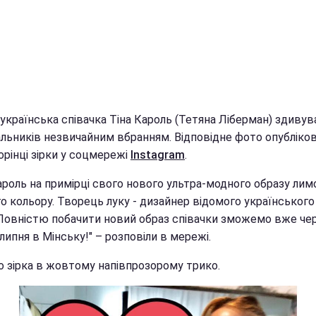
українська співачка Тіна Кароль (Тетяна Ліберман) здивув
льників незвичайним вбранням. Відповідне фото опубліков
орінці зірки у соцмережі
Instagram
.
ароль на примірці свого нового ультра-модного образу ли
о кольору. Творець луку - дизайнер відомого українського
 Повністю побачити новий образ співачки зможемо вже чер
 липня в Мінську!" – розповіли в мережі.
о зірка в жовтому напівпрозорому трико.