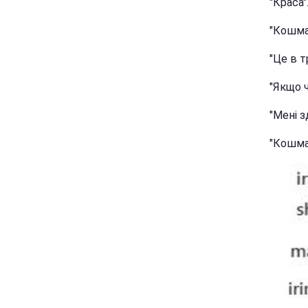
"Краса"
"Кошма
"Це в т
"Якщо ч
"Мені з
"Кошма