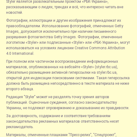
Styler является развлекательным проектом «РБК-Украина»,
рассказывающим о людях, трендах и всё, что интересно читать вне
новостей.
Фотографии, иллюстрации и другие изображения принадлежат их
правообладателям. Использование фотографий, отмеченных Getty
Images, допускается исключительно при наличии письменного
разрешения фотоагентства Getty Images. Фотографии, отмеченные
логотипом «Styler» или подписанные «Styler» или «РБК-Украина», могут
использоваться на условиях лицензии Creative Commons Attribution
4.0 International.
При полном или частичном воспроизведении информационных
материалов, опубликованных на вебсайте «Styler» (styler.rbc.ua),
обязательно размещение активной гиперссылки на styler.rbc.ua,
открытой для индексации поисковыми системами. Такая гиперссылка
должна быть размещена непосредственно в тексте материала не ниже
второго абзаца.
Редакция "Styler" может не разделять точку зрения авторов
публикаций. Оценочные суждения, согласно законодательству
Украины, не подлежат опровержению и доказыванию их правдивости.
За достоверность, содержание и соответствие требованиям
законодательства рекламных материалов ответственность несет
рекламодатель.
Материалы, отмеченные плашками "Пресс-релиз", "Спецпроект",