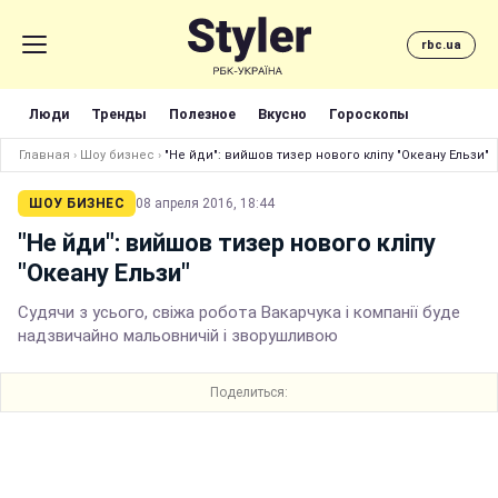
rbc.ua
Люди
Тренды
Полезное
Вкусно
Гороскопы
Главная
›
Шоу бизнес
›
"Не йди": вийшов тизер нового кліпу "Океану Ельзи"
ШОУ БИЗНЕС
08 апреля 2016, 18:44
"Не йди": вийшов тизер нового кліпу
"Океану Ельзи"
Судячи з усього, свіжа робота Вакарчука і компанії буде
надзвичайно мальовничій і зворушливою
Поделиться: