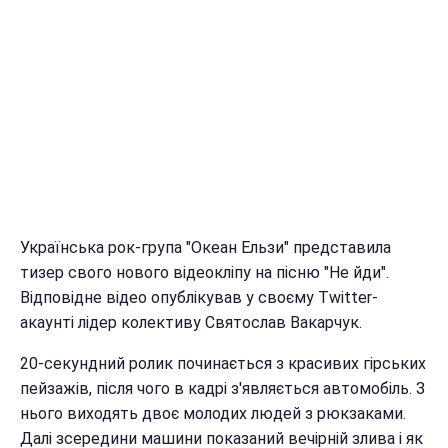
Українська рок-група "Океан Ельзи" представила
тизер свого нового відеокліпу на пісню "Не йди".
Відповідне відео опублікував у своєму Twitter-
акаунті лідер колективу Святослав Вакарчук.
20-секундний ролик починається з красивих гірських
пейзажів, після чого в кадрі з'являється автомобіль. З
нього виходять двоє молодих людей з рюкзаками.
Далі зсередини машини показаний вечірній злива і як