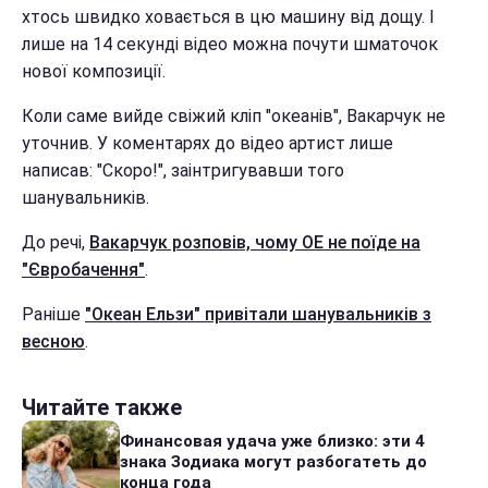
хтось швидко ховається в цю машину від дощу. І
лише на 14 секунді відео можна почути шматочок
нової композиції.
Коли саме вийде свіжий кліп "океанів", Вакарчук не
уточнив. У коментарях до відео артист лише
написав: "Скоро!", заінтригувавши того
шанувальників.
До речі,
Вакарчук розповів, чому ОЕ не поїде на
"Євробачення"
.
Раніше
"Океан Ельзи" привітали шанувальників з
весною
.
Читайте также
Финансовая удача уже близко: эти 4
знака Зодиака могут разбогатеть до
конца года