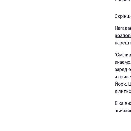
Скріншо
Нагада
розпов
нарешті
"Смілив
знаємо
заряд е
я приле
Йорк. Ц
ділить
Віка вж
звичайн