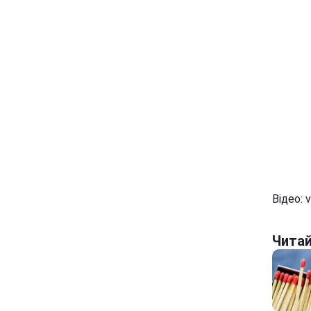
Відео: v
Чита