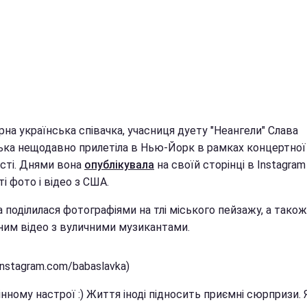
на українська співачка, учасниця дуету "Неангели" Слава
ька нещодавно прилетіла в Нью-Йорк в рамках концертної
ості. Днями вона
опублікувала
на своїй сторінці в Instagram
і фото і відео з США.
 поділилася фотографіями на тлі міського пейзажу, а також
ним відео з вуличними музикантами.
instagram.com/babaslavka)
інному настрої :) Життя іноді підносить приємні сюрпризи. 