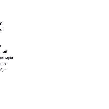
и"
ю
, і
и
акий
оя мрія,
Нью-
", –