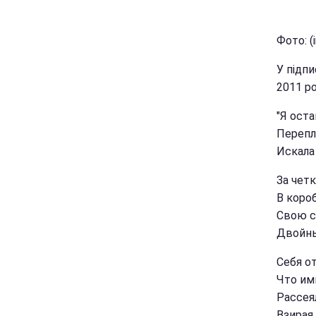
Фото: (
У підпи
2011 ро
"Я оста
Перепл
Искала
За чет
В короб
Свою с
Двойны
Себя о
Что им
Рассея
Взирая 