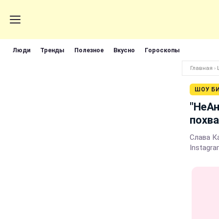
Люди
Тренды
Полезное
Вкусно
Гороскопы
Главная
›
ШОУ Б
"НеАн
похва
Слава Ка
Instagr