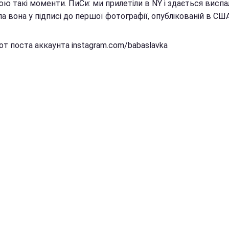
 такі моменти. ПиСи: ми прилетіли в NY і здається виспал
а вона у підписі до першої фотографії, опублікованій в США
т поста аккаунта instagram.com/babaslavka