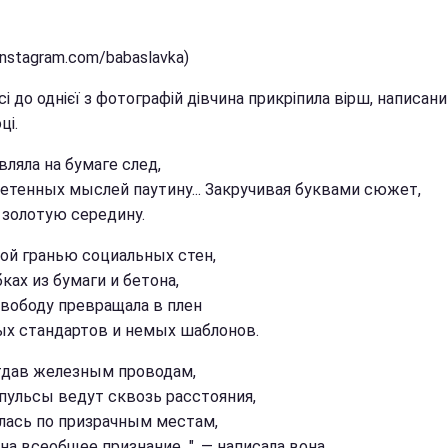
instagram.com/babaslavka)
сі до однієї з фотографій дівчина прикріпила вірш, написани
ці.
вляла на бумаге след,
етенных мыслей паутину... Закручивая буквами сюжет,
 золотую середину.
кой гранью социальных стен,
ках из бумаги и бетона,
вободу превращала в плен
х стандартов и немых шаблонов.
тдав железным проводам,
пульсы ведут сквозь расстояния,
лась по призрачным местам,
на всеобщее признание...", — написала вона.