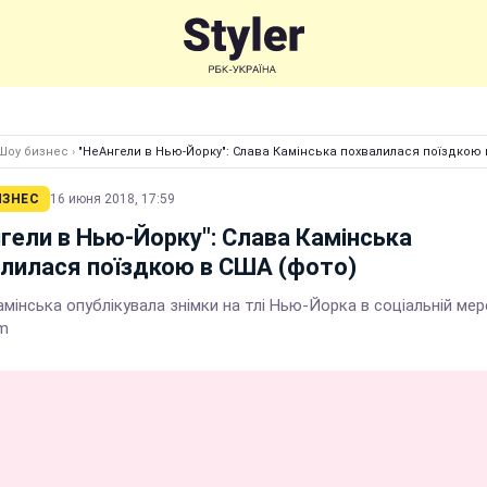
Шоу бизнес
›
"НеАнгели в Нью-Йорку": Слава Камінська похвалилася поїздкою 
ИЗНЕС
16 июня 2018, 17:59
гели в Нью-Йорку": Слава Камінська
лилася поїздкою в США (фото)
мінська опублікувала знімки на тлі Нью-Йорка в соціальній мер
am