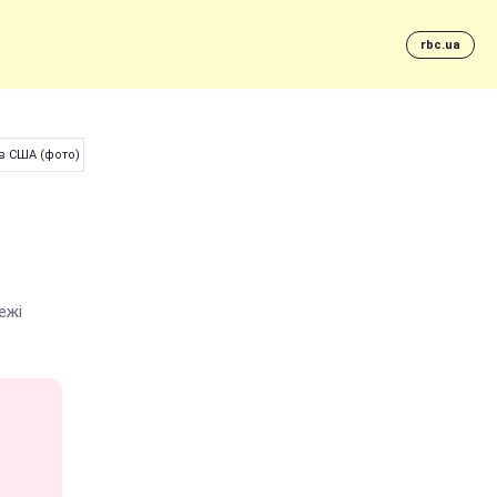
rbc.ua
в США (фото)
ежі