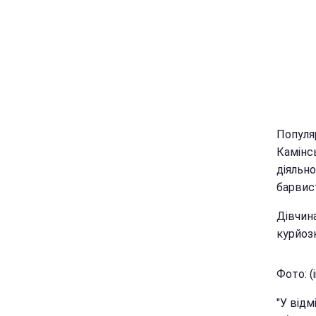
Популяр
Камінс
діяльн
барвист
Дівчина
курйоз
Фото: (
"У відм