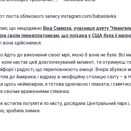
т поста облікового запису instagram.com/babaslavka
ємо, що нещодавно
Віка Смеюха, учасниця дуету "Неангел
іла своїм передплатникам, що поїздка у США була її мріє
 вона здійснилася.
о йдіть до виконання своєї мрії, якою б вона не була. Всі м
, коли настає цей довгоочікуваний момент, ти отримуєш т
йфорії і радості, що переповнюють емоції. Вчора збулася м
тіла до Америки, і відразу в неофіційну столицю світу – в 
е щось неймовірне, я готова одночасно і плакати, і сміятися
ся своїми враженнями співачка.
е встигла погуляти по місту, дослідила Центральний парк і,
о, зробила знімки.