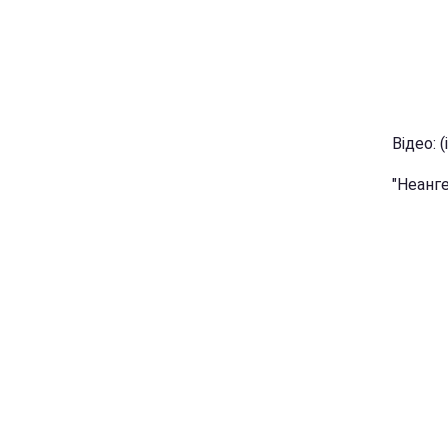
Відео: 
"Неанге