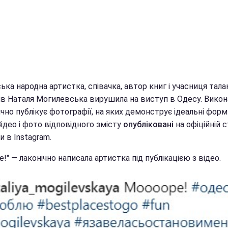
ька народна артистка, співачка, автор книг і учасниця тала
ів Наталя Могилевська вирушила на виступ в Одесу. Вико
чно публікує фотографії, на яких демонструє ідеальні форм
Відео і фото відповідного змісту
опубліковані
на офіційній с
и в Instagram.
!" — лаконічно написала артистка під публікацією з відео.