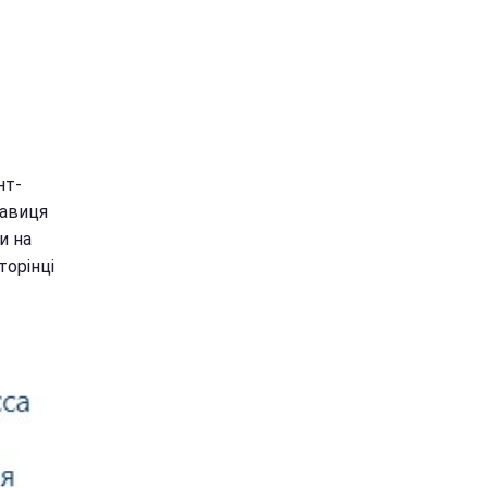
нт-
навиця
и на
торінці