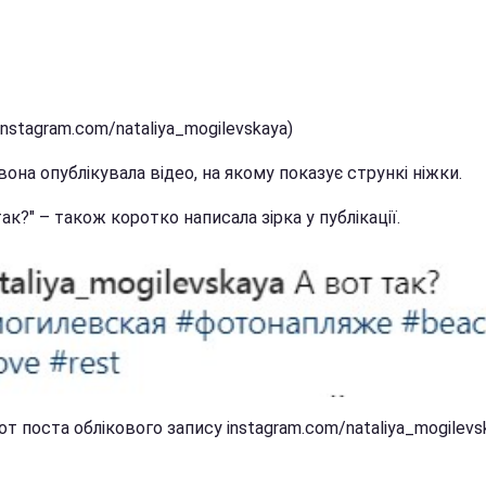
(instagram.com/nataliya_mogilevskaya)
она опублікувала відео, на якому показує стрункі ніжки.
так?" – також коротко написала зірка у публікації.
т поста облікового запису instagram.com/nataliya_mogilevs