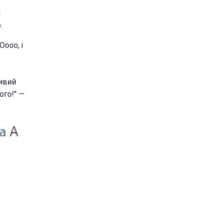
и
.
Оооо, і
сивий
ого!" —