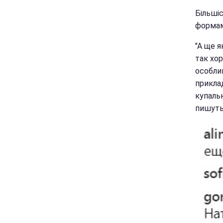
Більші
формам
"А ще як
так хор
особлив
приклад
купальн
пишуть