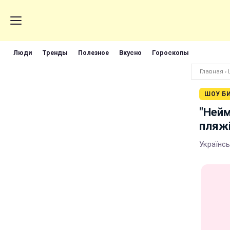
Люди
Тренды
Полезное
Вкусно
Гороскопы
Главная
›
ШОУ Б
"Нейм
пляжі
Українсь