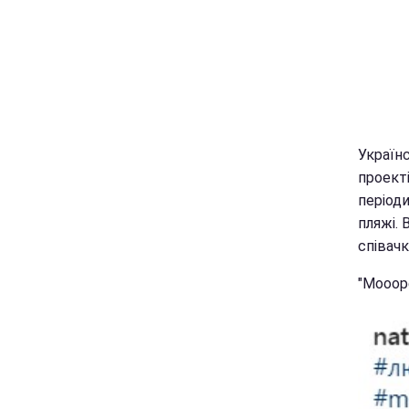
Українс
проект
періоди
пляжі. 
співачк
"Моооре