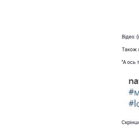
Відео: 
Також в
"А ось 
Скріншо