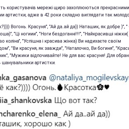
сть користувачів мережі щиро захоплюються прекрасним
и артистки, адже в 42 роки складно виглядати так молодо
?)))) Вогонь. Красуня", "Ай да..ай да)) Наташик, як добре )", " 
оша)", "Ці ногиии", "Ноги бездоганні!!!", "Найкрасивші ніжки(
о коліна", "Успішна і красива жінка) Ви надихаєте своїм
ом", "Ви красуня, як завжди", "Наталочко, Ви богиня", "Кра
ик", "Мужики відпочивайте! Не для вас красуня! Для обран
 шанувальники артистки.