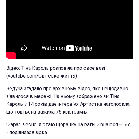
Відео: Тіна Кароль розповіла про своє вазі
(youtube.com/Світське життя)
Ведуча згадало про архівному відео, яке нещодавно
з'явилося в мережі. На ньому зображено як Тіна
Кароль у 14 років дає інтерв'ю. Артистка наголосила,
що тоді вона важила 76 кілограмів.
"Зараз, чесно, я стаю щоранку на ваги. Зізнаюся – 56",
- поділилася зірка.