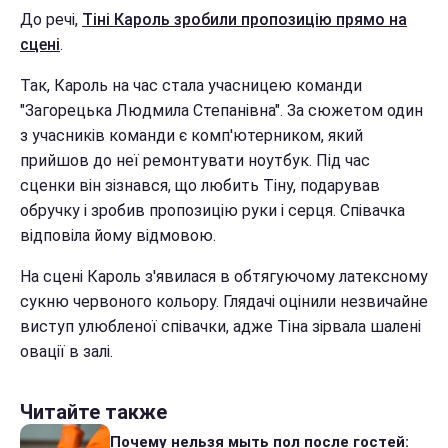
До речі,
Тіні Кароль зробили пропозицію прямо на
сцені
.
Так, Кароль на час стала учасницею команди
"Загорецька Людмила Степанівна". За сюжетом один
з учасників команди є комп'ютерником, який
прийшов до неї ремонтувати ноутбук. Під час
сценки він зізнався, що любить Тіну, подарував
обручку і зробив пропозицію руки і серця. Співачка
відповіла йому відмовою.
На сцені Кароль з'явилася в обтягуючому латексному
сукню червоного кольору. Глядачі оцінили незвичайне
виступ улюбленої співачки, адже Тіна зірвала шалені
овації в залі.
Читайте также
Почему нельзя мыть пол после гостей: