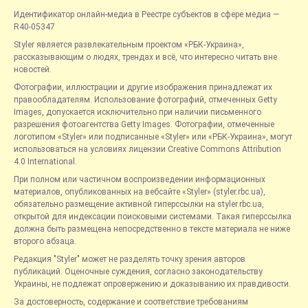
Идентификатор онлайн-медиа в Реестре субъектов в сфере медиа —
R40-05347
Styler является развлекательным проектом «РБК-Украина»,
рассказывающим о людях, трендах и всё, что интересно читать вне
новостей.
Фотографии, иллюстрации и другие изображения принадлежат их
правообладателям. Использование фотографий, отмеченных Getty
Images, допускается исключительно при наличии письменного
разрешения фотоагентства Getty Images. Фотографии, отмеченные
логотипом «Styler» или подписанные «Styler» или «РБК-Украина», могут
использоваться на условиях лицензии Creative Commons Attribution
4.0 International.
При полном или частичном воспроизведении информационных
материалов, опубликованных на вебсайте «Styler» (styler.rbc.ua),
обязательно размещение активной гиперссылки на styler.rbc.ua,
открытой для индексации поисковыми системами. Такая гиперссылка
должна быть размещена непосредственно в тексте материала не ниже
второго абзаца.
Редакция "Styler" может не разделять точку зрения авторов
публикаций. Оценочные суждения, согласно законодательству
Украины, не подлежат опровержению и доказыванию их правдивости.
За достоверность, содержание и соответствие требованиям