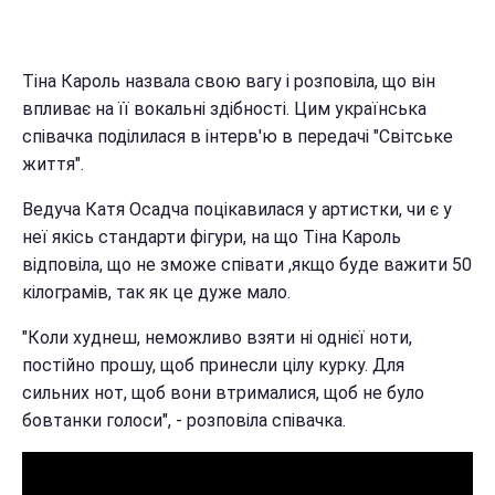
Тіна Кароль назвала свою вагу і розповіла, що він
впливає на її вокальні здібності. Цим українська
співачка поділилася в інтерв'ю в передачі "Світське
життя".
Ведуча Катя Осадча поцікавилася у артистки, чи є у
неї якісь стандарти фігури, на що Тіна Кароль
відповіла, що не зможе співати ,якщо буде важити 50
кілограмів, так як це дуже мало.
"Коли худнеш, неможливо взяти ні однієї ноти,
постійно прошу, щоб принесли цілу курку. Для
сильних нот, щоб вони втрималися, щоб не було
бовтанки голоси", - розповіла співачка.