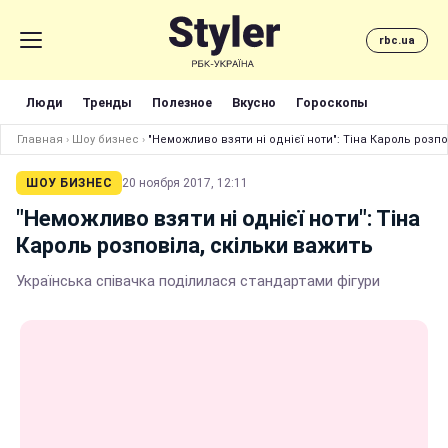
rbc.ua
Люди
Тренды
Полезное
Вкусно
Гороскопы
Главная
›
Шоу бизнес
›
"Неможливо взяти ні однієї ноти": Тіна Кароль розпо
ШОУ БИЗНЕС
20 ноября 2017, 12:11
"Неможливо взяти ні однієї ноти": Тіна
Кароль розповіла, скільки важить
Українська співачка поділилася стандартами фігури