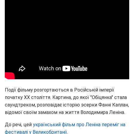
Події фільму розгортаються в Російській імперії
початку ХХ століття. Картина, до якої "Обіцянка" стала
саундтреком, розповідає історію эсерки Фанні Каплан,
відомої своїм замахом на життя Володимира Леніна.
До речі, цей
український фільм про Леніна переміг на
фестивалі у Великобританії
.