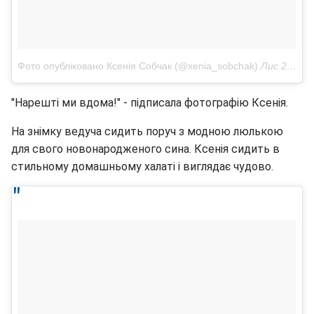
Фото опубліковано Ксенія Собчак (@xenia_sobchak)
Лис 21 2016 в 10:58 PST
"Нарешті ми вдома!" - підписала фотографію Ксенія.
На знімку ведуча сидить поруч з модною люлькою
для свого новонародженого сина. Ксенія сидить в
стильному домашньому халаті і виглядає чудово.