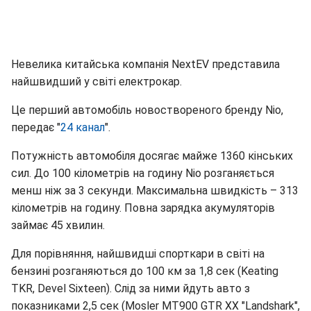
Невелика китайська компанія NextEV представила
найшвидший у світі електрокар.
Це перший автомобіль новоствореного бренду Nio,
передає "
24 канал
".
Потужність автомобіля досягає майже 1360 кінських
сил. До 100 кілометрів на годину Nio розганяється
менш ніж за 3 секунди. Максимальна швидкість – 313
кілометрів на годину. Повна зарядка акумуляторів
займає 45 хвилин.
Для порівняння, найшвидші спорткари в світі на
бензині розганяються до 100 км за 1,8 сек (Keating
TKR, Devel Sixteen). Слід за ними йдуть авто з
показниками 2,5 сек (Mosler MT900 GTR XX "Landshark",