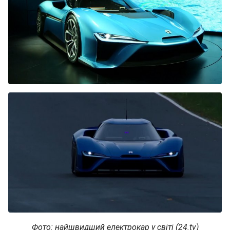
Фото: найшвидший електрокар у світі (24.tv)