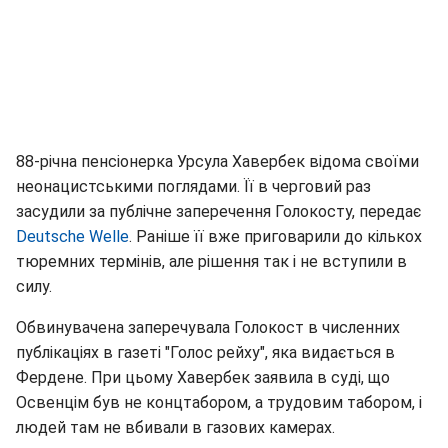
88-річна пенсіонерка Урсула Хавербек відома своїми
неонацистськими поглядами. Її в черговий раз
засудили за публічне заперечення Голокосту, передає
Deutsche Welle
. Раніше її вже приговарили до кількох
тюремних термінів, але рішення так і не вступили в
силу.
Обвинувачена заперечувала Голокост в численних
публікаціях в газеті "Голос рейху", яка видається в
Фердене. При цьому Хавербек заявила в суді, що
Освенцім був не концтабором, а трудовим табором, і
людей там не вбивали в газових камерах.