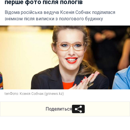
перше фото після пологів
Відома російська ведуча Ксенія Собчак поділилася
знімком після виписки з пологового будинку
tenФото: Ксенія Собчак (grinews.kz)
Поделиться