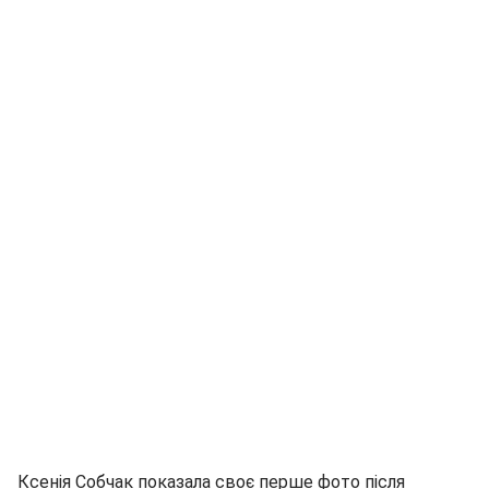
Ксенія Собчак показала своє перше фото після