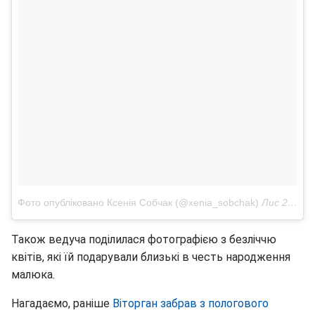
Фото опубліковано Ксенія Собчак (@xenia_sobchak)
Лис 21 2016 в 11:51 PST
Також ведуча поділилася фотографією з безліччю
квітів, які їй подарували близькі в честь народження
малюка.
Нагадаємо, раніше
Віторган забрав з пологового