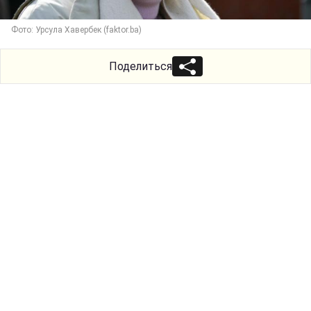
Фото: Урсула Хавербек (faktor.ba)
Поделиться