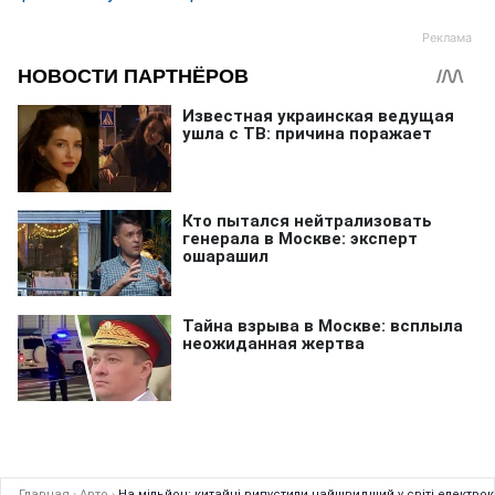
Главная
›
Авто
›
На мільйон: китайці випустили найшвидший у світі електро