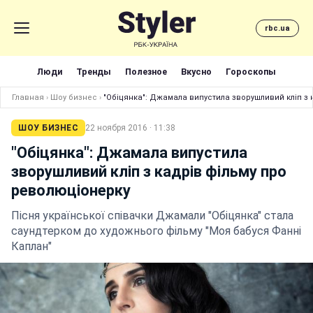
rbc.ua
Люди
Тренды
Полезное
Вкусно
Гороскопы
Главная
›
Шоу бизнес
›
"Обіцянка": Джамала випустила зворушливий кліп з 
ШОУ БИЗНЕС
22 ноября 2016 · 11:38
"Обіцянка": Джамала випустила
зворушливий кліп з кадрів фільму про
революціонерку
Пісня української співачки Джамали "Обіцянка" стала
саундтерком до художнього фільму "Моя бабуся Фанні
Каплан"