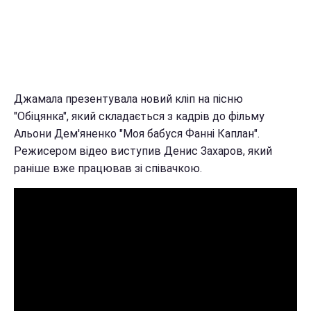
Джамала презентувала новий кліп на пісню
"Обіцянка", який складається з кадрів до фільму
Альони Дем'яненко "Моя бабуся Фанні Каплан".
Режисером відео виступив Денис Захаров, який
раніше вже працював зі співачкою.