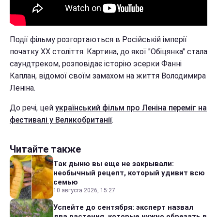
Події фільму розгортаються в Російській імперії
початку ХХ століття. Картина, до якої "Обіцянка" стала
саундтреком, розповідає історію эсерки Фанні
Каплан, відомої своїм замахом на життя Володимира
Леніна.
До речі, цей
український фільм про Леніна переміг на
фестивалі у Великобританії
.
Читайте также
Так дыню вы еще не закрывали:
необычный рецепт, который удивит всю
семью
10 августа 2026, 15:27
Успейте до сентября: эксперт назвал
два растения, которые нужно обрезать в