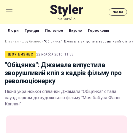
rbc.ua
Люди
Тренды
Полезное
Вкусно
Гороскопы
Главная
›
Шоу бизнес
›
"Обіцянка": Джамала випустила зворушливий кліп з 
ШОУ БИЗНЕС
22 ноября 2016, 11:38
"Обіцянка": Джамала випустила
зворушливий кліп з кадрів фільму про
революціонерку
Пісня української співачки Джамали "Обіцянка" стала
саундтерком до художнього фільму "Моя бабуся Фанні
Каплан"