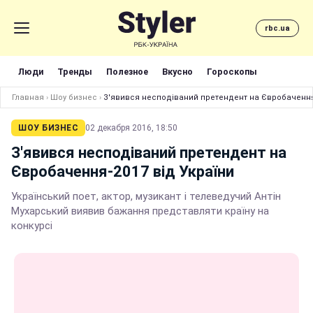
rbc.ua
Люди
Тренды
Полезное
Вкусно
Гороскопы
Главная
›
Шоу бизнес
›
З'явився несподіваний претендент на Євробачення-
ШОУ БИЗНЕС
02 декабря 2016, 18:50
З'явився несподіваний претендент на
Євробачення-2017 від України
Український поет, актор, музикант і телеведучий Антін
Мухарський виявив бажання представляти країну на
конкурсі