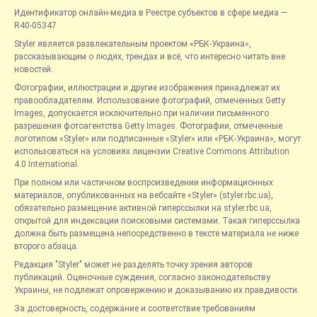
Идентификатор онлайн-медиа в Реестре субъектов в сфере медиа —
R40-05347
Styler является развлекательным проектом «РБК-Украина»,
рассказывающим о людях, трендах и всё, что интересно читать вне
новостей.
Фотографии, иллюстрации и другие изображения принадлежат их
правообладателям. Использование фотографий, отмеченных Getty
Images, допускается исключительно при наличии письменного
разрешения фотоагентства Getty Images. Фотографии, отмеченные
логотипом «Styler» или подписанные «Styler» или «РБК-Украина», могут
использоваться на условиях лицензии Creative Commons Attribution
4.0 International.
При полном или частичном воспроизведении информационных
материалов, опубликованных на вебсайте «Styler» (styler.rbc.ua),
обязательно размещение активной гиперссылки на styler.rbc.ua,
открытой для индексации поисковыми системами. Такая гиперссылка
должна быть размещена непосредственно в тексте материала не ниже
второго абзаца.
Редакция "Styler" может не разделять точку зрения авторов
публикаций. Оценочные суждения, согласно законодательству
Украины, не подлежат опровержению и доказыванию их правдивости.
За достоверность, содержание и соответствие требованиям