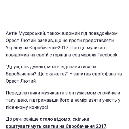
Антін Мухарський, також відомий під псевдонімом
Орест Лютий, заявив, що не проти представляти
Україну на Євробаченні-2017. Про це музикант
повідомив на своїй сторінці в соцмережі Facebook.
"Друзі, ось думаю, може відправитися на
Євробачення? Що скажете?" – запитав своїх фанатів
Орест Лютий.
Передплатники музиканта з ентузіазмом сприйняли
таку ідею, підтримавши його в намірі взяти участь у
пісенному конкурсі.
До речі, раніше
стало відомо, скільки
коштуватимуть квитки на Євробачення 2017
.