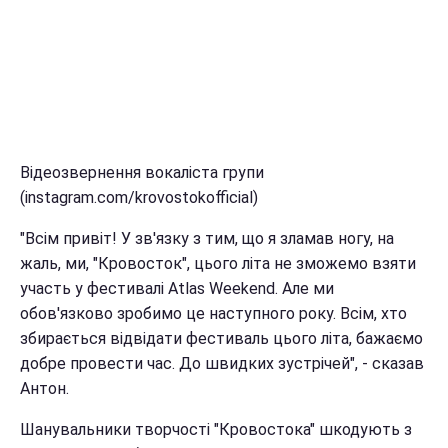
Відеозвернення вокаліста групи
(instagram.com/krovostokofficial)
"Всім привіт! У зв'язку з тим, що я зламав ногу, на
жаль, ми, "Кровосток", цього літа не зможемо взяти
участь у фестивалі Atlas Weekend. Але ми
обов'язково зробимо це наступного року. Всім, хто
збирається відвідати фестиваль цього літа, бажаємо
добре провести час. До швидких зустрічей", - сказав
Антон.
Шанувальники творчості "Кровостока" шкодують з