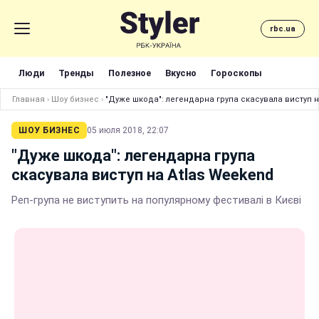
rbc.ua
Люди
Тренды
Полезное
Вкусно
Гороскопы
Главная
›
Шоу бизнес
›
"Дуже шкода": легендарна група скасувала виступ н
ШОУ БИЗНЕС
05 июля 2018, 22:07
"Дуже шкода": легендарна група
скасувала виступ на Atlas Weekend
Реп-група не виступить на популярному фестивалі в Києві