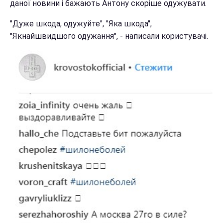
даної новини і бажають Антону скоріше одужувати.
"Дуже шкода, одужуйте", "Яка шкода",
"Якнайшвидшого одужання", - написали користувачі.