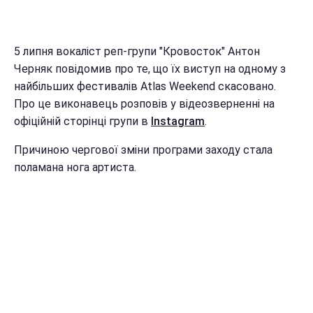
5 липня вокаліст реп-групи "Кровосток" Антон
Черняк повідомив про те, що їх виступ на одному з
найбільших фестивалів Atlas Weekend скасовано.
Про це виконавець розповів у відеозверненні на
офіційній сторінці групи в
Instagram
.
Причиною чергової зміни програми заходу стала
поламана нога артиста.