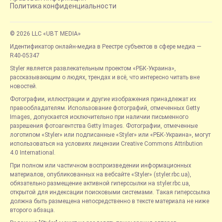
Политика конфиденциальности
© 2026 LLC «UBT MEDIA»
Идентификатор онлайн-медиа в Реестре субъектов в сфере медиа —
R40-05347
Styler является развлекательным проектом «РБК-Украина»,
рассказывающим о людях, трендах и всё, что интересно читать вне
новостей.
Фотографии, иллюстрации и другие изображения принадлежат их
правообладателям. Использование фотографий, отмеченных Getty
Images, допускается исключительно при наличии письменного
разрешения фотоагентства Getty Images. Фотографии, отмеченные
логотипом «Styler» или подписанные «Styler» или «РБК-Украина», могут
использоваться на условиях лицензии Creative Commons Attribution
4.0 International.
При полном или частичном воспроизведении информационных
материалов, опубликованных на вебсайте «Styler» (styler.rbc.ua),
обязательно размещение активной гиперссылки на styler.rbc.ua,
открытой для индексации поисковыми системами. Такая гиперссылка
должна быть размещена непосредственно в тексте материала не ниже
второго абзаца.