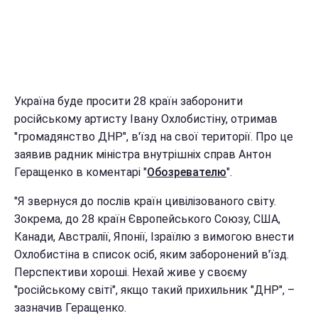
Україна буде просити 28 країн заборонити
російському артисту Івану Охлобистіну, отримав
"громадянство ДНР", в'їзд на свої території. Про це
заявив радник міністра внутрішніх справ Антон
Геращенко в коментарі "
Обозревателю
".
"Я звернуся до послів країн цивілізованого світу.
Зокрема, до 28 країн Європейського Союзу, США,
Канади, Австралії, Японії, Ізраїлю з вимогою внести
Охлобистіна в список осіб, яким заборонений в'їзд.
Перспективи хороші. Нехай живе у своєму
"російському світі", якщо такий прихильник "ДНР", –
зазначив Геращенко.