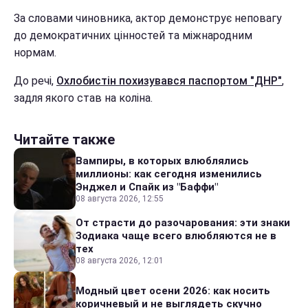
За словами чиновника, актор демонструє неповагу
до демократичних цінностей та міжнародним
нормам.
До речі,
Охлобистін похизувався паспортом "ДНР"
,
задля якого став на коліна.
Читайте также
Вампиры, в которых влюблялись
миллионы: как сегодня изменились
Энджел и Спайк из "Баффи"
08 августа 2026, 12:55
От страсти до разочарования: эти знаки
Зодиака чаще всего влюбляются не в
тех
08 августа 2026, 12:01
Модный цвет осени 2026: как носить
коричневый и не выглядеть скучно