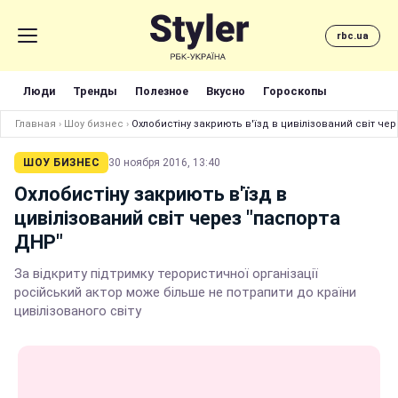
rbc.ua
Люди
Тренды
Полезное
Вкусно
Гороскопы
Главная
›
Шоу бизнес
›
Охлобистіну закриють в'їзд в цивілізований світ че
ШОУ БИЗНЕС
30 ноября 2016, 13:40
Охлобистіну закриють в'їзд в
цивілізований світ через "паспорта
ДНР"
За відкриту підтримку терористичної організації
російський актор може більше не потрапити до країни
цивілізованого світу