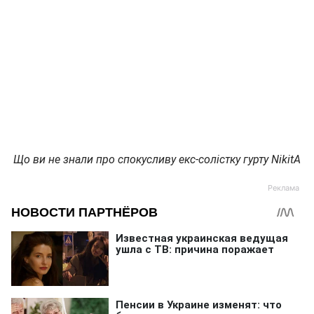
Що ви не знали про спокусливу екс-солістку гурту NikitA