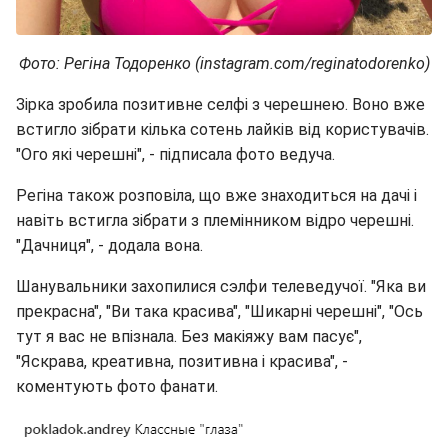
Фото: Регіна Тодоренко (instagram.com/reginatodorenko)
Зірка зробила позитивне селфі з черешнею. Воно вже
встигло зібрати кілька сотень лайків від користувачів.
"Ого які черешні", - підписала фото ведуча.
Регіна також розповіла, що вже знаходиться на дачі і
навіть встигла зібрати з племінником відро черешні.
"Дачниця", - додала вона.
Шанувальники захопилися сэлфи телеведучої. "Яка ви
прекрасна", "Ви така красива", "Шикарні черешні", "Ось
тут я вас не впізнала. Без макіяжу вам пасує",
"Яскрава, креативна, позитивна і красива", -
коментують фото фанати.