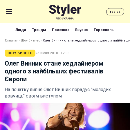
rbc.ua
Люди
Тренды
Полезное
Вкусно
Гороскопы
Главная
›
Шоу бизнес
›
Олег Винник стане хедлайнером одного з найбільш
ШОУ БИЗНЕС
25 июня 2018 · 12:08
Олег Винник стане хедлайнером
одного з найбільших фестивалів
Європи
На початку липня Олег Винник порадує "молодих
вовчиць" своїм виступом