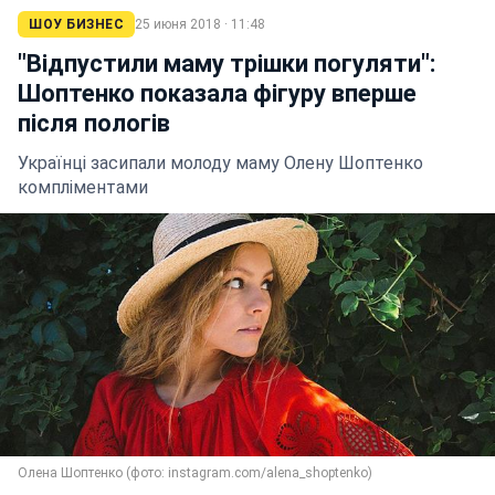
ШОУ БИЗНЕС
25 июня 2018 · 11:48
"Відпустили маму трішки погуляти":
Шоптенко показала фігуру вперше
після пологів
Українці засипали молоду маму Олену Шоптенко
компліментами
Олена Шоптенко (фото: instagram.com/alena_shoptenko)