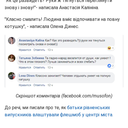
"Як це развидеть? Руки ж тягнуться переглянути
знову і знову!"- написала Анастасія Калініна.
"Класно смалить! Людина вміє відпочивати на повну
котушку", - написала Олена Динес.
Скріншот коментарів (facebook.com/musofon)
До речі, ми писали про те, як
батьки рівненських
випускників влаштували флешмоб у центрі міста.