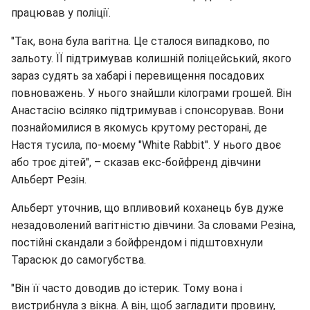
працював у поліції.
"Так, вона була вагітна. Це сталося випадково, по
зальоту. ЇЇ підтримував колишній поліцейський, якого
зараз судять за хабарі і перевищення посадових
повноважень. У нього знайшли кілограми грошей. Він
Анастасію всіляко підтримував і спонсорував. Вони
познайомилися в якомусь крутому ресторані, де
Настя тусила, по-моєму "White Rabbit". У нього двоє
або троє дітей", – сказав екс-бойфренд дівчини
Альберт Резін.
Альберт уточнив, що впливовий коханець був дуже
незадоволений вагітністю дівчини. За словами Резіна,
постійні скандали з бойфрендом і підштовхнули
Тарасюк до самогубства.
"Він її часто доводив до істерик. Тому вона і
вистрибнула з вікна. А він, щоб загладити провину,