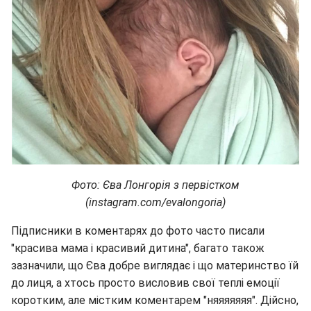
Фото: Єва Лонгорія з первістком
(instagram.com/evalongoria)
Підписники в коментарях до фото часто писали
"красива мама і красивий дитина", багато також
зазначили, що Єва добре виглядає і що материнство їй
до лиця, а хтось просто висловив свої теплі емоції
коротким, але містким коментарем "няяяяяяя". Дійсно,