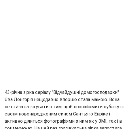
43-річна зірка серіалу "Відчайдушні домогосподарки"
Єва Лонгорія нещодавно вперше стала мамою. Вона
не стала затягувати з тим, щоб познайомити публіку зі
своїм новонародженим сином Сантьяго Енріке і
активно ділиться фотографіями з ним як у ЗМІ, так і в
соцмережах. На цей раз голлівудська зірка запостила