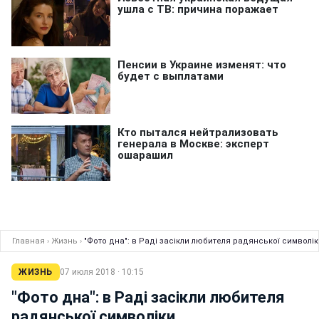
Главная
›
Жизнь
›
"Фото дна": в Раді засікли любителя радянської символік
ЖИЗНЬ
07 июля 2018 · 10:15
"Фото дна": в Раді засікли любителя
радянської символіки