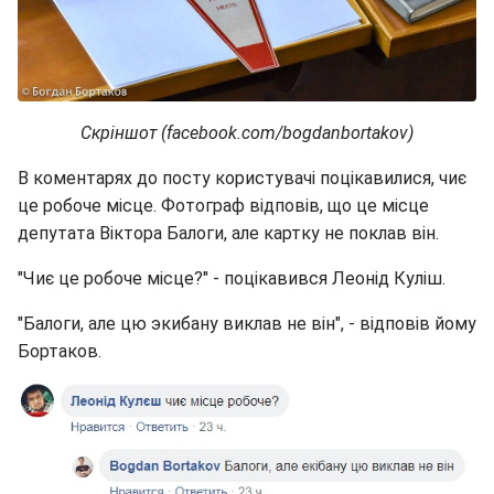
Скріншот (facebook.com/bogdanbortakov)
В коментарях до посту користувачі поцікавилися, чиє
це робоче місце. Фотограф відповів, що це місце
депутата Віктора Балоги, але картку не поклав він.
"Чиє це робоче місце?" - поцікавився Леонід Куліш.
"Балоги, але цю экибану виклав не він", - відповів йому
Бортаков.