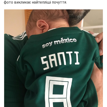
фото викликає найтепліші почуття.