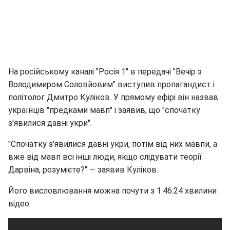
На російському каналі "Росія 1" в передачі "Вечір з
Володимиром Соловйовим" виступив пропагандист і
політолог Дмитро Куліков. У прямому ефірі він назвав
українців "предками мавп" і заявив, що "спочатку
з'явилися давні укри".
"Спочатку з'явилися давні укри, потім від них мавпи, а
вже від мавп всі інші люди, якщо слідувати теорії
Дарвіна, розумієте?" — заявив Куліков.
Його висловлювання можна почути з 1:46:24 хвилини
відео.