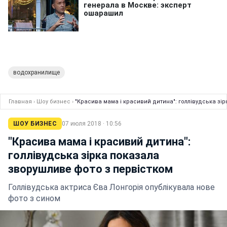
водохранилище
Главная
›
Шоу бизнес
›
"Красива мама і красивий дитина": голлівудська зі
ШОУ БИЗНЕС
07 июля 2018 · 10:56
"Красива мама і красивий дитина":
голлівудська зірка показала
зворушливе фото з первістком
Голлівудська актриса Єва Лонгорія опублікувала нове
фото з сином