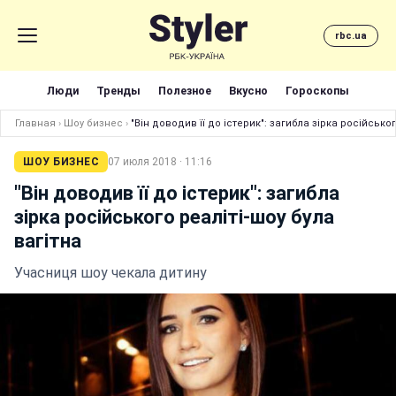
rbc.ua
Люди
Тренды
Полезное
Вкусно
Гороскопы
Главная
›
Шоу бизнес
›
"Він доводив її до істерик": загибла зірка російськог
ШОУ БИЗНЕС
07 июля 2018 · 11:16
"Він доводив її до істерик": загибла
зірка російського реаліті-шоу була
вагітна
Учасниця шоу чекала дитину