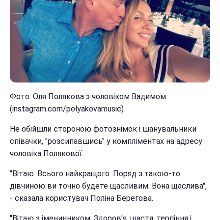
Фото: Оля Полякова з чоловіком Вадимом
(instagram.com/polyakovamusic)
Не обійшли стороною фотознімок і шанувальники
співачки, "розсипавшись" у компліментах на адресу
чоловіка Полякової.
"Вітаю. Всього найкращого. Поряд з такою-то
дівчиною ви точно будете щасливим. Вона щаслива",
- сказала користувач Поліна Берегова.
"Вітаю з іменинником. Здоров'я, щастя, терпіння і