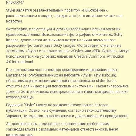
R40-05347
Styler является развлекательным проектом «РБК-Украина»,
рассказывающим о людях, трендах и всё, что интересно читать вне
новостей.
Фотографии, иллюстрации и другие изображения принадлежат их
правообладателям. Использование фотографий, отмеченных Getty
Images, допускается исключительно при наличии письменного
разрешения фотоагентства Getty Images. Фотографии, отмеченные
логотипом «Styler» или подписанные «Styler» или «РБК-Украина», могут
использоваться на условиях лицензии Creative Commons Attribution
4.0 International.
При полном или частичном воспроизведении информационных
материалов, опубликованных на вебсайте «Styler» (styler.rbc.ua),
обязательно размещение активной гиперссылки на styler.rbc.ua,
открытой для индексации поисковыми системами. Такая гиперссылка
должна быть размещена непосредственно в тексте материала не ниже
второго абзаца.
Редакция "Styler" может не разделять точку зрения авторов
публикаций. Оценочные суждения, согласно законодательству
Украины, не подлежат опровержению и доказыванию их правдивости.
За достоверность, содержание и соответствие требованиям
законодательства рекламных материалов ответственность несет
рекламодатель.