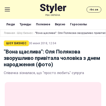
rbc.ua
Люди
Тренды
Полезное
Вкусно
Гороскопы
Главная
›
Шоу бизнес
›
"Вона щаслива": Оля Полякова зворушливо привітал
ШОУ БИЗНЕС
30 июня 2018, 12:04
"Вона щаслива": Оля Полякова
зворушливо привітала чоловіка з днем
народження (фото)
Співачка зізналася, що "просто любить" супруга