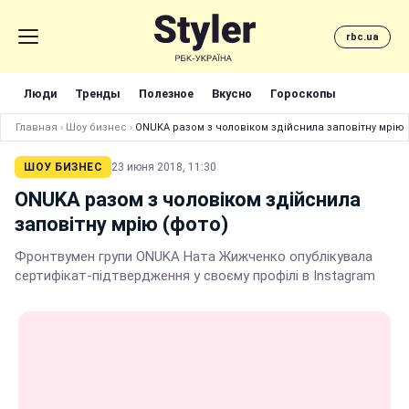
rbc.ua
Люди
Тренды
Полезное
Вкусно
Гороскопы
Главная
›
Шоу бизнес
›
ONUKA разом з чоловіком здійснила заповітну мрію 
ШОУ БИЗНЕС
23 июня 2018, 11:30
ONUKA разом з чоловіком здійснила
заповітну мрію (фото)
Фронтвумен групи ONUKA Ната Жижченко опублікувала
сертифікат-підтвердження у своєму профілі в Instagram