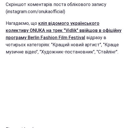
Скріншот коментарів поста облікового запису
(instagram.com/onukaofficial)
Нагадаємо, що
кліп відомого українського
колективу ONUKA на трек "Vidlik" ввійшов в офіційну
програму Berlin Fashion Film Festival
відразу в
чотирьох категоріях: "Кращий новий артист", "Краще
музичне відео", "Художник-постановник", "Стайлінг".