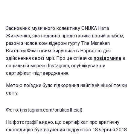
Засновник музичного колективу ONUKA Ната
Жижченко, яка недавно представила новий альбом,
разом з чоловіком лідером гурту The Maneken
Євгеном Філатовим вирушила в Норвегію для
здійснення своєї мрії. Про це співачка
повідомила
в
соціальній мережі Instagram, опублікувавши
сертифікат-підтвердження.
Метою поїздки було підкорення найпівнічнішої точки
світу.
Фото: (instagram.com/onukaofficial)
На фотографії видно, що сертифікат про арктичну
експедицію був вручений подружжю 18 червня 2018