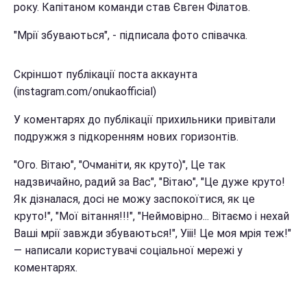
року. Капітаном команди став Євген Філатов.
"Мрії збуваються", - підписала фото співачка.
Скріншот публікації поста аккаунта
(instagram.com/onukaofficial)
У коментарях до публікації прихильники привітали
подружжя з підкоренням нових горизонтів.
"Ого. Вітаю", "Очманіти, як круто)", Це так
надзвичайно, радий за Вас", "Вітаю", "Це дуже круто!
Як дізналася, досі не можу заспокоїтися, як це
круто!", "Мої вітання!!!", "Неймовірно... Вітаємо і нехай
Ваші мрії завжди збуваються!", Уііі! Це моя мрія теж!"
— написали користувачі соціальної мережі у
коментарях.