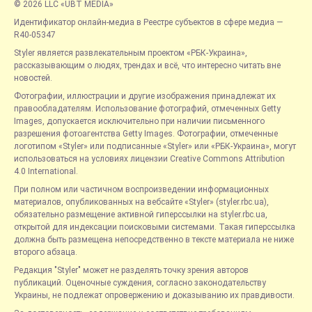
© 2026 LLC «UBT MEDIA»
Идентификатор онлайн-медиа в Реестре субъектов в сфере медиа —
R40-05347
Styler является развлекательным проектом «РБК-Украина»,
рассказывающим о людях, трендах и всё, что интересно читать вне
новостей.
Фотографии, иллюстрации и другие изображения принадлежат их
правообладателям. Использование фотографий, отмеченных Getty
Images, допускается исключительно при наличии письменного
разрешения фотоагентства Getty Images. Фотографии, отмеченные
логотипом «Styler» или подписанные «Styler» или «РБК-Украина», могут
использоваться на условиях лицензии Creative Commons Attribution
4.0 International.
При полном или частичном воспроизведении информационных
материалов, опубликованных на вебсайте «Styler» (styler.rbc.ua),
обязательно размещение активной гиперссылки на styler.rbc.ua,
открытой для индексации поисковыми системами. Такая гиперссылка
должна быть размещена непосредственно в тексте материала не ниже
второго абзаца.
Редакция "Styler" может не разделять точку зрения авторов
публикаций. Оценочные суждения, согласно законодательству
Украины, не подлежат опровержению и доказыванию их правдивости.