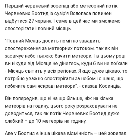
Перший червневий зорепад або метеорний потік
Червневих Боотид із сузір'я Волопаса повинен
відбутися 27 червня. І саме в цей час ми зможемо
спостерігати і повний місяць.
"Повний Місяць досить помітно завадить
спостереження за метеорних потоком, так як він
засвічує небо і важко бачити метеори. І в цьому році
ви нікуди від Місяця не дінетесь, куди б ви не поїхали
- Місяць світить у всіх регіонах. Якщо дуже цікаво, то
потрібно уважно спостерігати за небом і є шанс, що
побачите самі яскраві метеори", - сказав Косинців.
Він попередив, що ні на що більше, ніж на кілька
метеорів на годину, цього року розраховувати не
доводиться, так як потік Червневих Боотид дуже
слабкий – до 10 метеорів на годину.
Але у Боотид є інша цікава відмінність – цей зорепад