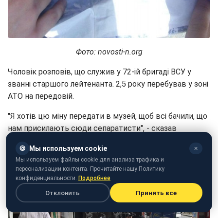
Фото: novosti-n.org
Чоловік розповів, що служив у 72-ій бригаді ВСУ у
званні старшого лейтенанта. 2,5 року перебував у зоні
АТО на передовій.
"Я хотів цю міну передати в музей, щоб всі бачили, що
нам присилають сюди сепаратисти", - сказав
военослужащий.
🍪
Мы используем cookie
✕
Мы используем файлы cookie для анализа трафика и
персонализации контента. Прочитайте нашу Политику
конфиденциальности.
Подробнее
Отклонить
Принять все