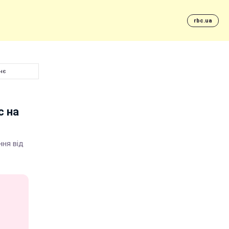
rbc.ua
нє
с на
ння від