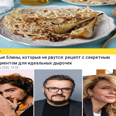
О
е блины, которые не рвутся: рецепт с секретным
диентом для идеальных дырочек
а 2026, 15:55