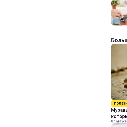
Больш
ПОЛЕЗ
Муравь
котор
07 август