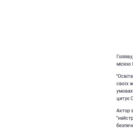
Голлів
місією
"Освіта
своїх ж
умовах 
цитує 
Актор в
"найст
безпечн