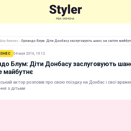
Шоу бизнес
›
Орландо Блум: Діти Донбасу заслуговують шанс на світле майбут
ИЗНЕС
04 мая 2016, 10:12
до Блум: Діти Донбасу заслуговують шан
е майбутнє
ський актор розповів про свою поїздку на Донбас і свої враже
ння з дітьми