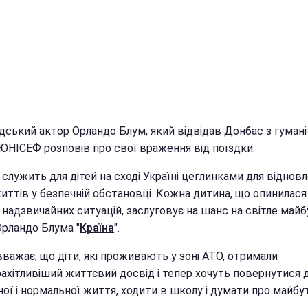
удський актор Орландо Блум, який відвідав Донбас з гуман
 ЮНІСЕФ розповів про свої враження від поїздки.
 служить для дітей на сході Україні цеглинками для віднов
иттів у безпечній обстановці. Кожна дитина, що опинилася
надзвичайних ситуацій, заслуговує на шанс на світле майбу
Орландо Блума "
Країна
".
важає, що діти, які проживають у зоні АТО, отримали
рахітливіший життєвий досвід і тепер хочуть повернутися 
ої і нормальної життя, ходити в школу і думати про майбут