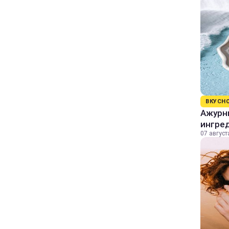
ВКУСН
Ажурны
ингре
07 август