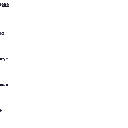
цеве
.
ех,
огут
ушай
е