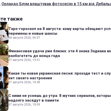
,
Орландо Блум влаштував фотосесію в 15 км від Дебаль
йте также
Таро-гороскоп на 8 августа: кому карты обещают усп
перемены и новые шансы
08 августа 2026, 06:07
Финансовая удача уже близко: эти 4 знака Зодиака м
разбогатеть до конца года
07 августа 2026, 19:51
Какая ты новая украинская песня: проходи тест и сл
хит своего настроения
07 августа 2026, 18:49
С ними не уснешь до утра: 8 жутких сериалов, которы
надолго засядут в памяти
07 августа 2026, 18:09