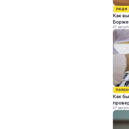
ЛЮДИ
Как в
Борже
07 август
ПОЛЕЗ
Как бы
прове
07 август