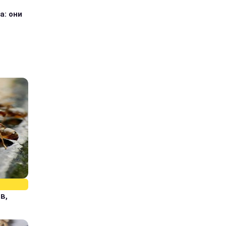
а: они
в,