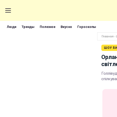
Люди
Тренды
Полезное
Вкусно
Гороскопы
Главная
›
ШОУ Б
Орлан
світл
Голлівуд
спілкува