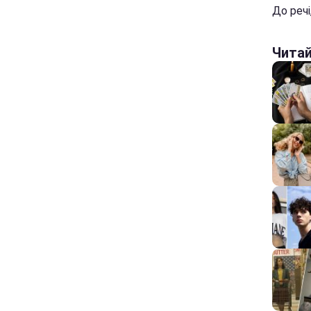
До речі
Чита