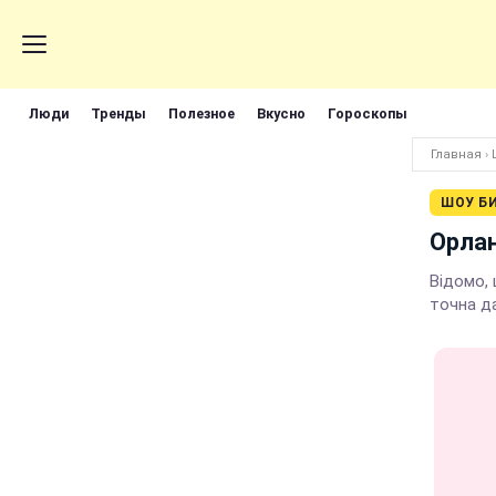
Люди
Тренды
Полезное
Вкусно
Гороскопы
Главная
›
ШОУ Б
Орлан
Відомо,
точна да