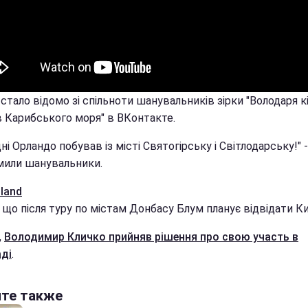
стало відомо зі спільноти шанувальників зірки "Володаря кі
в Карибського моря" в ВКонтакте.
ні Орландо побував із місті Святогірську і Світлодарську!" -
мили шанувальники.
land
 що після туру по містам Донбасу Блум планує відвідати Ки
,
Володимир Кличко прийняв рішення про свою участь в
аді
.
йте также