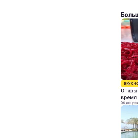
Больш
ВКУСН
Открыл
время 
06 август