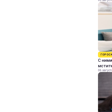
06 август
ГОРОС
С ними
мстит
06 август