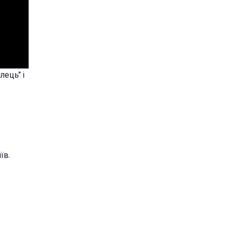
лець" і
їв.