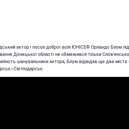
дський актор і посол доброї волі ЮНІСЕФ Орландо Блум під
ування Донецької області не обмежився тільки Слов'янсько
мляють шанувальники актора, Блум відвідав ще два міста 
рськ і Світлодарськ.