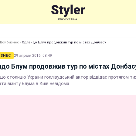
Шоу бизнес
›
Орландо Блум продовжив тур по містах Донбасу
ИЗНЕС
29 апреля 2016, 08:49
до Блум продовжив тур по містах Донбас
 що столицю України голлівудський актор відвідає протягом ти
та візиту Блума в Київ невідома