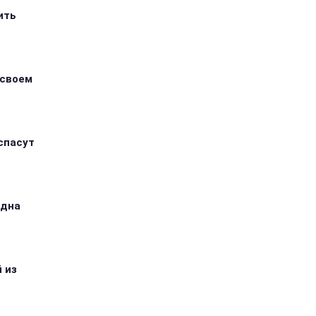
ить
 своем
спасут
одна
 из