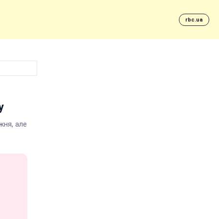
rbc.ua
у
жня, але