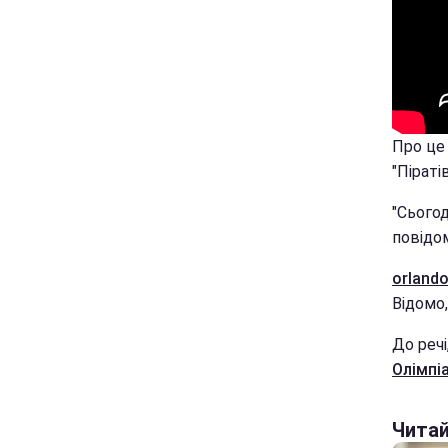
Про це 
"Піраті
"Сьогод
повідо
orlando
Відомо,
До речі
Олімпі
Чита