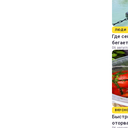
ЛЮДИ
Где се
бегае
06 август
ВКУСН
Быстр
оторва