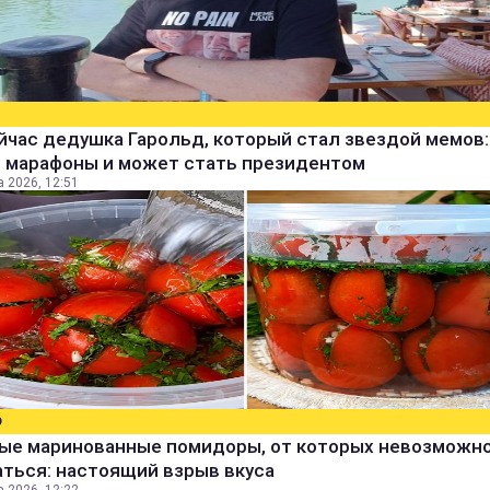
йчас дедушка Гарольд, который стал звездой мемов:
т марафоны и может стать президентом
а 2026, 12:51
О
ые маринованные помидоры, от которых невозможн
ться: настоящий взрыв вкуса