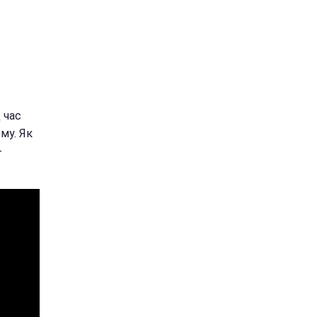
 час
му. Як
-