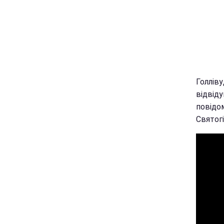
Голліву
відвід
повідо
Святогі