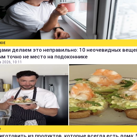
НОЕ
дами делаем это неправильно: 10 неочевидных веще
м точно не место на подоконнике
а 2026, 10:11
О
иготовить из продуктов, которые всегда есть дома: 