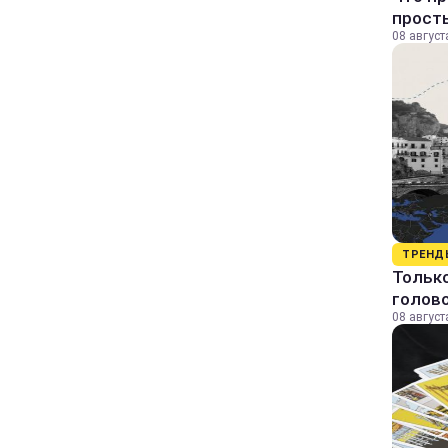
прост
08 август
ТРЕНД
Только
голово
08 август