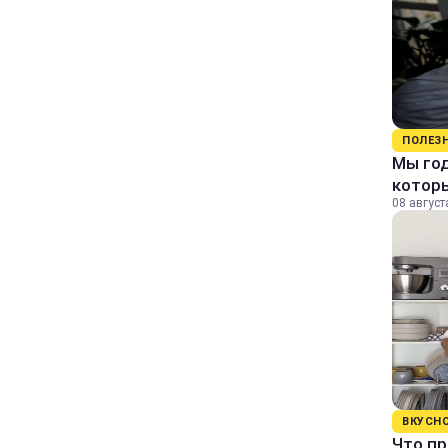
ПОЛЕЗ
Мы го
которы
08 август
ВКУСН
Что пр