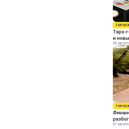
ГОРОС
Таро-г
и нов
08 август
ГОРОС
Финанс
разбог
07 август