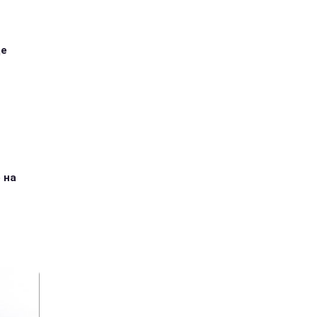
ще
 на