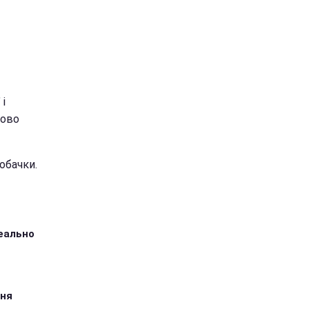
 і
ково
обачки.
деально
дня