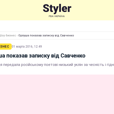
Шоу бизнес
›
Орлуша показав записку від Савченко
ИЗНЕС
01 марта 2016, 12:49
а показав записку від Савченко
 передала російському поетові низький уклін за чесність і гідн