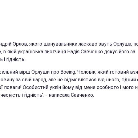
ндрій Орлов, якого шанувальники ласкаво звуть Орлуша, п
, в якій українська льотчиця Надія Савченко дякує його за
 і гідність.
ильний вірш Орлуши про Boeing. Чоловік, який готовий взя
овину за свій народ, але не відмовлятися від нього, гідний
ї поваги! Особистий уклін йому від мене особисто і мого 
 чесність і гідність", - написала Савченко.