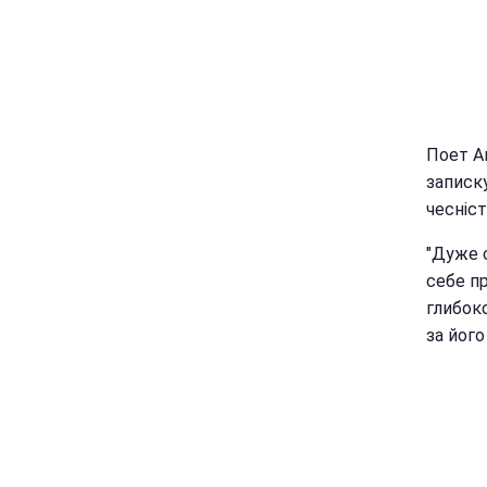
Поет А
записку
чесність
"Дуже с
себе пр
глибоко
за його