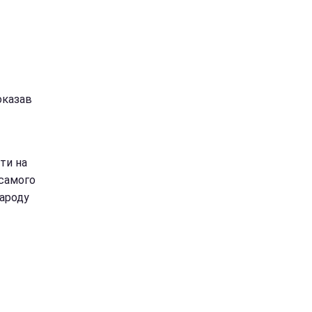
оказав
ти на
 самого
народу