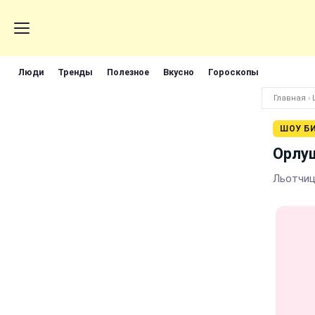
Люди
Тренды
Полезное
Вкусно
Гороскопы
Главная
›
ШОУ Б
Орлуш
Льотчиця