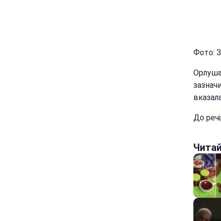
Фото: З
Орлуша
зазначи
вказала
До речі
Чита