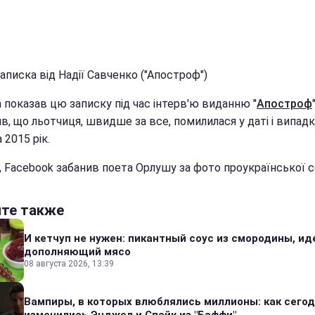
аписка від Надії Савченко ("Апостроф")
 показав цю записку під час інтерв'ю виданню "
Апостроф
"
в, що льотчиця, швидше за все, помилилася у даті і випад
 2015 рік.
, Facebook забанив поета Орлушу за фото проукраїнської с
йте также
И кетчуп не нужен: пикантный соус из смородины, и
дополняющий мясо
08 августа 2026, 13:39
Вампиры, в которых влюблялись миллионы: как сего