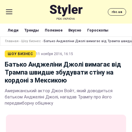
rbc.ua
Люди
Тренды
Полезное
Вкусно
Гороскопы
Главная
›
Шоу бизнес
›
Батько Анджеліни Джолі вимагає від Трампа швидше
ШОУ БИЗНЕС
11 ноября 2016, 16:15
Батько Анджеліни Джолі вимагає від
Трампа швидше збудувати стіну на
кордоні з Мексикою
Американський актор Джон Войт, який доводиться
батьком Анджеліні Джолі, нагадав Трампу про його
передвиборну обіцянку