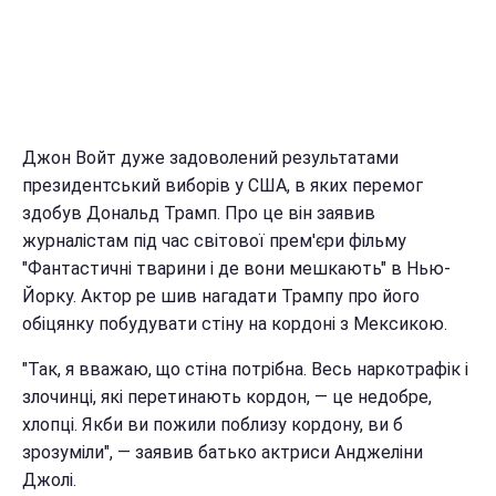
Джон Войт дуже задоволений результатами
президентський виборів у США, в яких перемог
здобув Дональд Трамп. Про це він заявив
журналістам під час світової прем'єри фільму
"Фантастичні тварини і де вони мешкають" в Нью-
Йорку. Актор ре шив нагадати Трампу про його
обіцянку побудувати стіну на кордоні з Мексикою.
"Так, я вважаю, що стіна потрібна. Весь наркотрафік і
злочинці, які перетинають кордон, — це недобре,
хлопці. Якби ви пожили поблизу кордону, ви б
зрозуміли", — заявив батько актриси Анджеліни
Джолі.