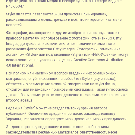
Идентификатор онлайн-медиа в Реестре субъектов в сфере медиа —
R40-05347
Styler является развлекательным проектом «РБК-Украина»,
рассказывающим о людях, трендах и всё, что интересно читать вне
новостей.
Фотографии, иллюстрации и другие изображения принадлежат их
правообладателям. Использование фотографий, отмеченных Getty
Images, допускается исключительно при наличии письменного
разрешения фотоагентства Getty Images. Фотографии, отмеченные
логотипом «Styler» или подписанные «Styler» или «РБК-Украина», могут
использоваться на условиях лицензии Creative Commons Attribution
4.0 International.
При полном или частичном воспроизведении информационных
материалов, опубликованных на вебсайте «Styler» (styler.rbc.ua),
обязательно размещение активной гиперссылки на styler.rbc.ua,
открытой для индексации поисковыми системами. Такая гиперссылка
должна быть размещена непосредственно в тексте материала не ниже
второго абзаца.
Редакция "Styler" может не разделять точку зрения авторов
публикаций. Оценочные суждения, согласно законодательству
Украины, не подлежат опровержению и доказыванию их правдивости.
За достоверность, содержание и соответствие требованиям
законодательства рекламных материалов ответственность несет