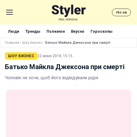
rbc.ua
Люди
Тренды
Полезное
Вкусно
Гороскопы
Главная
›
Шоу бизнес
›
Батько Майкла Джексона при смерті
ШОУ БИЗНЕС
22 июня 2018, 15:15
Батько Майкла Джексона при смерті
Чоловік не хоче, щоб його відвідували рідні