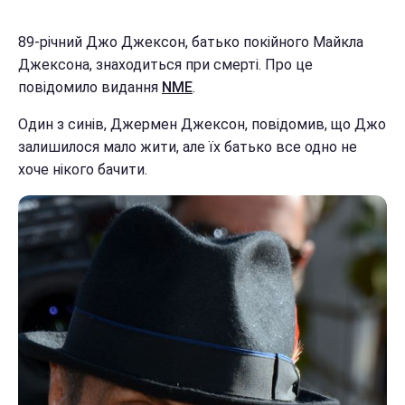
89-річний Джо Джексон, батько покійного Майкла
Джексона, знаходиться при смерті. Про це
повідомило видання
NME
.
Один з синів, Джермен Джексон, повідомив, що Джо
залишилося мало жити, але їх батько все одно не
хоче нікого бачити.