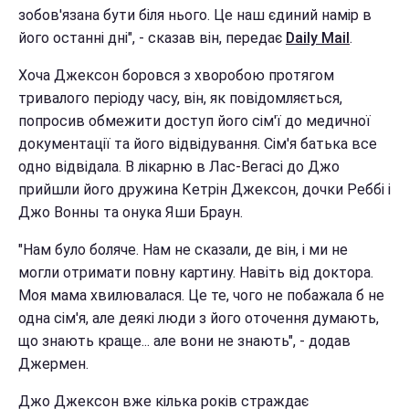
зобов'язана бути біля нього. Це наш єдиний намір в
його останні дні", - сказав він, передає
Daily Mail
.
Хоча Джексон боровся з хворобою протягом
тривалого періоду часу, він, як повідомляється,
попросив обмежити доступ його сім'ї до медичної
документації та його відвідування. Сім'я батька все
одно відвідала. В лікарню в Лас-Вегасі до Джо
прийшли його дружина Кетрін Джексон, дочки Реббі і
Джо Вонны та онука Яши Браун.
"Нам було боляче. Нам не сказали, де він, і ми не
могли отримати повну картину. Навіть від доктора.
Моя мама хвилювалася. Це те, чого не побажала б не
одна сім'я, але деякі люди з його оточення думають,
що знають краще... але вони не знають", - додав
Джермен.
Джо Джексон вже кілька років страждає