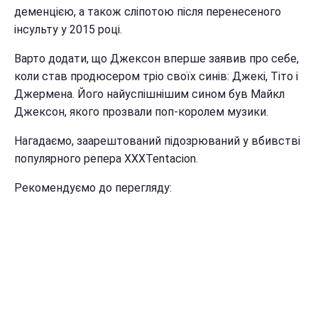
деменцією, а також сліпотою після перенесеного
інсульту у 2015 році.
Варто додати, що Джексон вперше заявив про себе,
коли став продюсером тріо своїх синів: Джекі, Тіто і
Джермена. Його найуспішнішим сином був Майкл
Джексон, якого прозвали поп-королем музики.
Нагадаємо, заарештований підозрюваний у вбивстві
популярного репера XXXTentacion.
Рекомендуємо до перегляду: