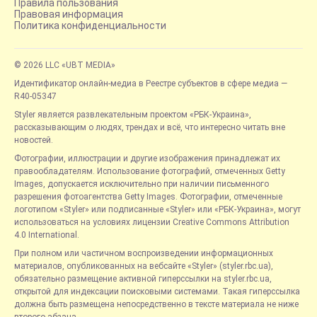
Правила пользования
Правовая информация
Политика конфиденциальности
© 2026 LLC «UBT MEDIA»
Идентификатор онлайн-медиа в Реестре субъектов в сфере медиа —
R40-05347
Styler является развлекательным проектом «РБК-Украина»,
рассказывающим о людях, трендах и всё, что интересно читать вне
новостей.
Фотографии, иллюстрации и другие изображения принадлежат их
правообладателям. Использование фотографий, отмеченных Getty
Images, допускается исключительно при наличии письменного
разрешения фотоагентства Getty Images. Фотографии, отмеченные
логотипом «Styler» или подписанные «Styler» или «РБК-Украина», могут
использоваться на условиях лицензии Creative Commons Attribution
4.0 International.
При полном или частичном воспроизведении информационных
материалов, опубликованных на вебсайте «Styler» (styler.rbc.ua),
обязательно размещение активной гиперссылки на styler.rbc.ua,
открытой для индексации поисковыми системами. Такая гиперссылка
должна быть размещена непосредственно в тексте материала не ниже
второго абзаца.