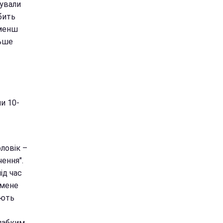
тували
бить
 менш
льше
и 10-
ловік –
чення".
ід час
 мене
ають
лабким.