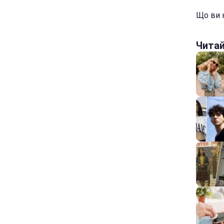
Що ви н
Чита