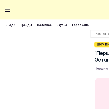
Люди
Тренды
Полезное
Вкусно
Гороскопы
Главная
›
ШОУ Б
"Перш
Остап
Першим 