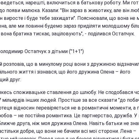
оведеться, нарешті, включиться в батькову роботу. Ми го
до появи малюка. Казали: "Він зараз в животику, але він лю
ін виросте і буде тебе захищати". Пояснювали, що вона не
рна, але ми повинні будемо зараз приділяти молодшому бі
І вона братика тискає, заціловують", - поділився Остапчук.
олодимир Остапчук з дітьми ("1+1")
й розповів, що в минулому році вони з дружиною відзначил
пільного життя і зізнався, що його дружина Олена – його
щий друг.
 якесь споживацьке ставлення до шлюбу. Не сподобався чо
7 мільярдів інших людей. Простіше за все сказати "до поба
теця відносин перевіряється не в романтичні моменти, а п
Любов – не постійна романтика. Це партнерство, дружба. У
ближче друга, ніж моя дружина Олена. Навіть батьки не зн
стільки добре, що вони не бачили всі мої сторони. Лена –
но мій чоловік. Перед нею я не боюся відкритися і бути с