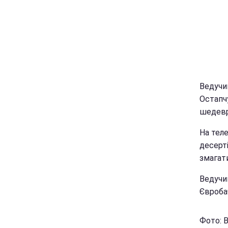
Ведучи
Остапчу
шедевр
На теле
десерті
змагат
Ведучи
Євроба
Фото: 