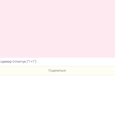
одимир Остапчук ("1+1")
Поделиться: