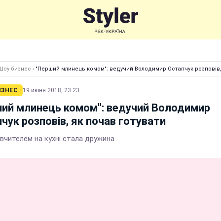
Шоу бизнес
›
"Перший млинець комом": ведучий Володимир Остапчук розповів,
ИЗНЕС
19 июня 2018, 23:23
ий млинець комом": ведучий Володимир
чук розповів, як почав готувати
вчителем на кухні стала дружина