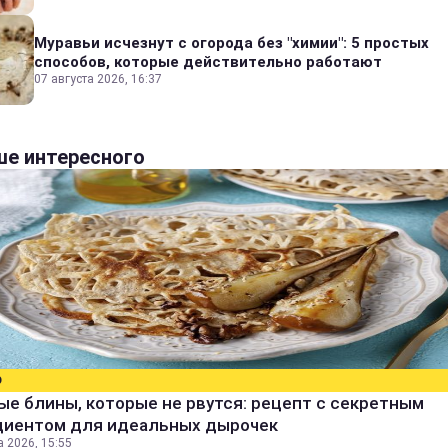
Муравьи исчезнут с огорода без "химии": 5 простых
способов, которые действительно работают
07 августа 2026, 16:37
е интересного
О
е блины, которые не рвутся: рецепт с секретным
диентом для идеальных дырочек
а 2026, 15:55