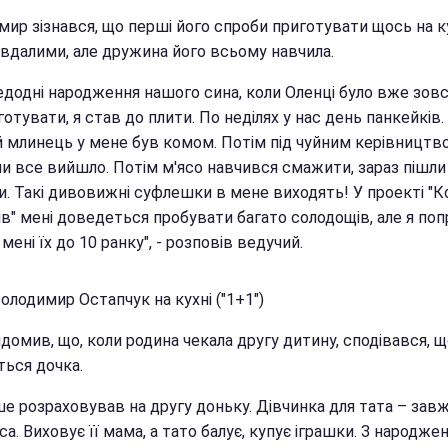
ир зізнався, що перші його спроби приготувати щось на ку
евдалими, але дружина його всьому навчила.
едодні народження нашого сина, коли Оленці було вже зовс
отувати, я став до плити. По неділях у нас день панкейків. 
 млинець у мене був комом. Потім під чуйним керівництв
и все вийшло. Потім м'ясо навчився смажити, зараз пішли
и. Такі дивовижні суфлешки в мене виходять! У проекті "К
ів" мені доведеться пробувати багато солодощів, але я по
мені їх до 10 ранку", - розповів ведучий.
олодимир Остапчук на кухні ("1+1")
ідомив, що, коли родина чекала другу дитину, сподівався, 
ться дочка.
ше розраховував на другу доньку. Дівчинка для тата – зав
а. Виховує її мама, а тато балує, купує іграшки. З народже