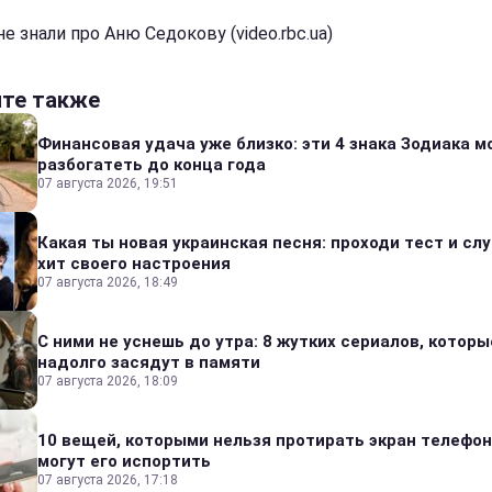
е знали про Аню Седокову (video.rbc.ua)
йте также
Финансовая удача уже близко: эти 4 знака Зодиака м
разбогатеть до конца года
07 августа 2026, 19:51
Какая ты новая украинская песня: проходи тест и сл
хит своего настроения
07 августа 2026, 18:49
С ними не уснешь до утра: 8 жутких сериалов, которы
надолго засядут в памяти
07 августа 2026, 18:09
10 вещей, которыми нельзя протирать экран телефон
могут его испортить
07 августа 2026, 17:18