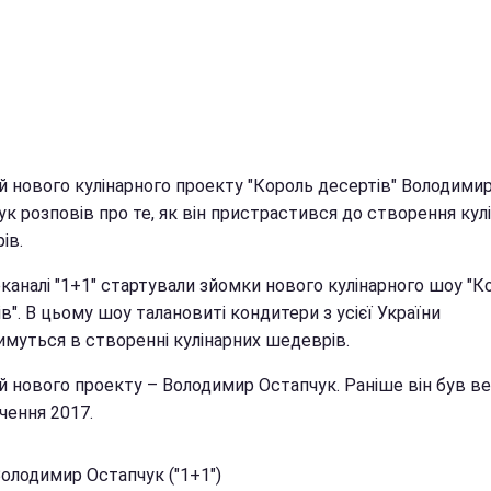
й нового кулінарного проекту "Король десертів" Володими
к розповів про те, як він пристрастився до створення кул
ів.
каналі "1+1" стартували зйомки нового кулінарного шоу "К
в". В цьому шоу талановиті кондитери з усієї України
имуться в створенні кулінарних шедеврів.
й нового проекту – Володимир Остапчук. Раніше він був в
чення 2017.
Володимир Остапчук ("1+1")