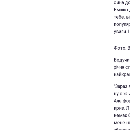
сина д
Емілію 
тебе, в
популя
уваги. 
Фото: В
Ведучи
річчя с
найкра
"Зараз
ну є ж 
Але фор
криз. 
немає 
мене на
абсолют