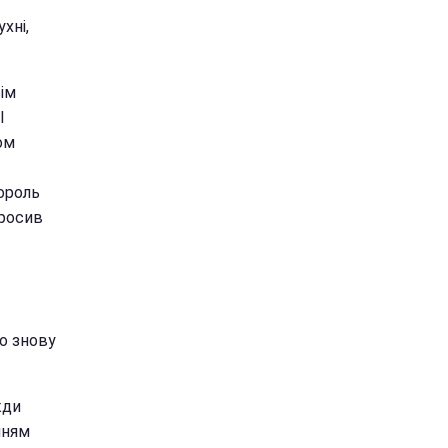
хні,
ім
І
ом
ороль
просив
що знову
жди
нням