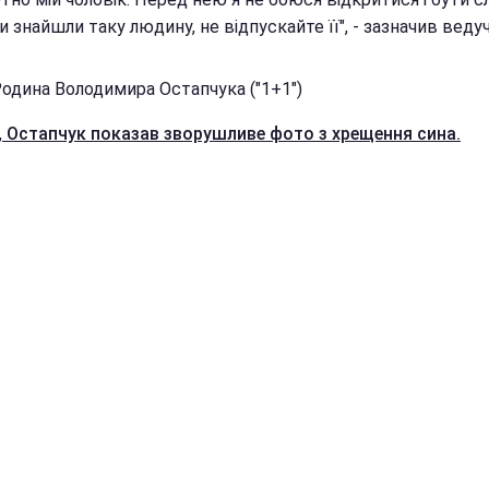
 знайшли таку людину, не відпускайте її", - зазначив ведуч
Родина Володимира Остапчука ("1+1")
,
Остапчук показав зворушливе фото з хрещення сина.