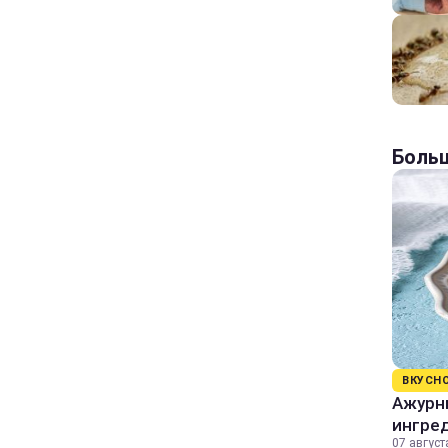
Больш
ВКУСН
Ажурны
ингре
07 август