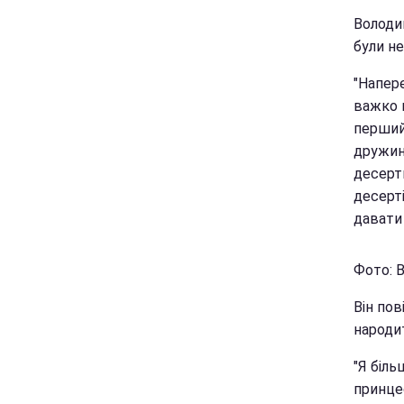
Володим
були н
"Напер
важко г
перший
дружин
десерт
десерт
давати 
Фото: В
Він пов
народи
"Я біль
принцес