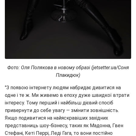
Фото: Оля Полякова в новому образі (jetsetter.ua/Соня
Плакидюк)
"З появою інтернету людям набридає дивитися на
одне і те ж. Ми живемо в епоху дуже швидкої втрати
інтересу. Тому перший і найбільш дієвий спосіб
привернути до себе увагу — змінити зовнішність.
Якщо подивитися на найяскравіших західних
представниць шоу-бізнесу, таких як Мадонна, Гвен
Стефані, Кеті Перрі, Леді Гага, то вони постійно