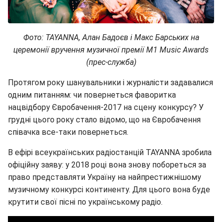
Фото: TAYANNA,
Алан Бадоєв і Макс Барських на
церемонії вручення музичної премії
M
1
Music
Awards
(
прес-служба
)
Протягом року шанувальники і журналісти задавалися
одним питанням: чи повернеться фаворитка
нацвідбору Євробачення-2017 на сцену конкурсу? У
грудні цього року стало відомо, що на Євробачення
співачка все-таки повернеться.
В ефірі всеукраїнських радіостанцій TAYANNA зробила
офіційну заяву: у 2018 році вона знову побореться за
право представляти Україну на найпрестижнішому
музичному конкурсі континенту. Для цього вона буде
крутити свої пісні по українському радіо.