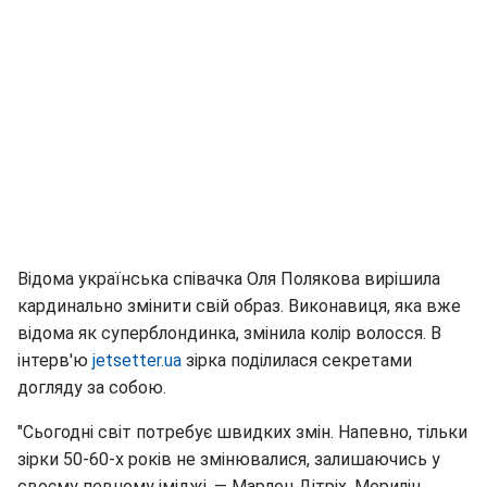
Відома українська співачка Оля Полякова вирішила
кардинально змінити свій образ. Виконавиця, яка вже
відома як суперблондинка, змінила колір волосся. В
інтерв'ю
jetsetter.ua
зірка поділилася секретами
догляду за собою.
"Сьогодні світ потребує швидких змін. Напевно, тільки
зірки 50-60-х років не змінювалися, залишаючись у
своєму певному іміджі, — Марлен Дітріх, Мерилін