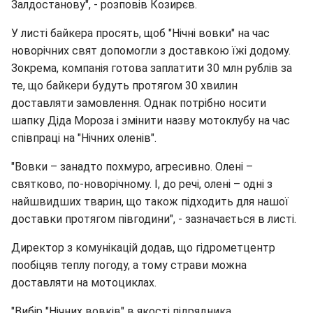
Залдостанову", - розповів Козирєв.
У листі байкера просять, щоб "Нічні вовки" на час
новорічних свят допомогли з доставкою їжі додому.
Зокрема, компанія готова заплатити 30 млн рублів за
те, що байкери будуть протягом 30 хвилин
доставляти замовлення. Однак потрібно носити
шапку Діда Мороза і змінити назву мотоклубу на час
співпраці на "Нічних оленів".
"Вовки – занадто похмуро, агресивно. Олені –
святково, по-новорічному. І, до речі, олені – одні з
найшвидших тварин, що також підходить для нашої
доставки протягом півгодини", - зазначається в листі.
Директор з комунікацій додав, що гідрометцентр
пообіцяв теплу погоду, а тому страви можна
доставляти на мотоциклах.
"Вибір "Нічних вовків" в якості підрядника