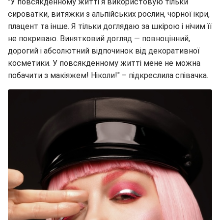
"У повсякденному житті я використовую тільки
сироватки, витяжки з альпійських рослин, чорної ікри,
плацент та інше. Я тільки доглядаю за шкірою і нічим її
не покриваю. Винятковий догляд — повноцінний,
дорогий і абсолютний відпочинок від декоративної
косметики. У повсякденному житті мене не можна
побачити з макіяжем! Ніколи!" – підкреслила співачка.