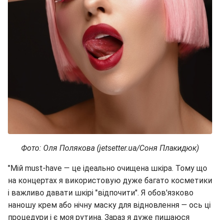
Фото: Оля Полякова (jetsetter.ua/Соня Плакидюк)
"Мій must-have — це ідеально очищена шкіра. Тому що
на концертах я використовую дуже багато косметики
і важливо давати шкірі "відпочити". Я обов'язково
наношу крем або нічну маску для відновлення — ось ці
процедури і є моя рутина. Зараз я дуже пишаюся