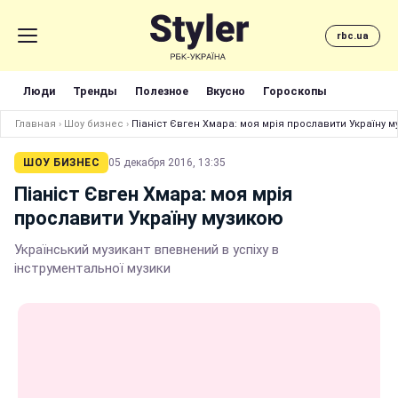
rbc.ua
Люди
Тренды
Полезное
Вкусно
Гороскопы
Главная
›
Шоу бизнес
›
Піаніст Євген Хмара: моя мрія прославити Україну 
ШОУ БИЗНЕС
05 декабря 2016, 13:35
Піаніст Євген Хмара: моя мрія
прославити Україну музикою
Український музикант впевнений в успіху в
інструментальної музики