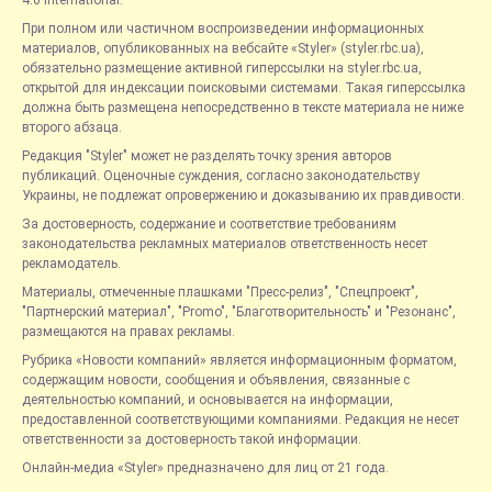
4.0 International.
При полном или частичном воспроизведении информационных
материалов, опубликованных на вебсайте «Styler» (styler.rbc.ua),
обязательно размещение активной гиперссылки на styler.rbc.ua,
открытой для индексации поисковыми системами. Такая гиперссылка
должна быть размещена непосредственно в тексте материала не ниже
второго абзаца.
Редакция "Styler" может не разделять точку зрения авторов
публикаций. Оценочные суждения, согласно законодательству
Украины, не подлежат опровержению и доказыванию их правдивости.
За достоверность, содержание и соответствие требованиям
законодательства рекламных материалов ответственность несет
рекламодатель.
Материалы, отмеченные плашками "Пресс-релиз", "Спецпроект",
"Партнерский материал", "Promo", "Благотворительность" и "Резонанс",
размещаются на правах рекламы.
Рубрика «Новости компаний» является информационным форматом,
содержащим новости, сообщения и объявления, связанные с
деятельностью компаний, и основывается на информации,
предоставленной соответствующими компаниями. Редакция не несет
ответственности за достоверность такой информации.
Онлайн-медиа «Styler» предназначено для лиц от 21 года.