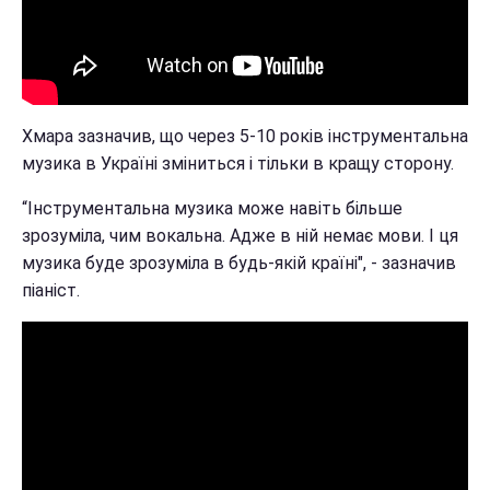
Хмара зазначив, що через 5-10 років інструментальна
музика в Україні зміниться і тільки в кращу сторону.
“Інструментальна музика може навіть більше
зрозуміла, чим вокальна. Адже в ній немає мови. І ця
музика буде зрозуміла в будь-якій країні", - зазначив
піаніст.