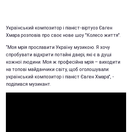
Український композитор і піаніст-віртуоз Євген
Хмара розповів про своє нове шоу "Колесо життя".
“Моя мрія прославити Україну музикою. Я хочу
спробувати відкрити потайні двері, які є в душі
кожної людини. Моя ж професійна мрія – виходити
на топові майданчики світу, щоб оголошували:
український композитор і піаніст Євген Хмара", -
поділився музикант.