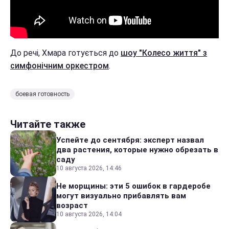
До речі, Хмара готується до
шоу "Колесо життя" з
симфонічним оркестром
.
боевая готовность
Читайте также
Успейте до сентября: эксперт назвал
два растения, которые нужно обрезать в
саду
10 августа 2026, 14:46
Не морщины: эти 5 ошибок в гардеробе
могут визуально прибавлять вам
возраст
10 августа 2026, 14:04