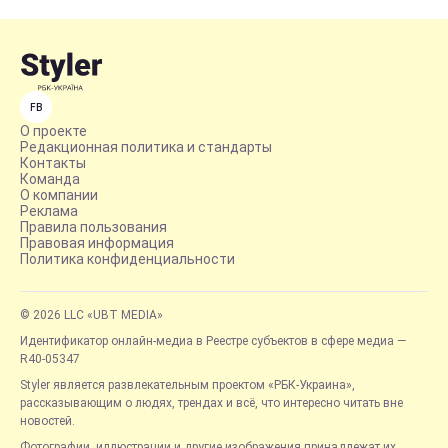
FB
О проекте
Редакционная политика и стандарты
Контакты
Команда
О компании
Реклама
Правила пользования
Правовая информация
Политика конфиденциальности
© 2026 LLC «UBT MEDIA»
Идентификатор онлайн-медиа в Реестре субъектов в сфере медиа —
R40-05347
Styler является развлекательным проектом «РБК-Украина»,
рассказывающим о людях, трендах и всё, что интересно читать вне
новостей.
Фотографии, иллюстрации и другие изображения принадлежат их