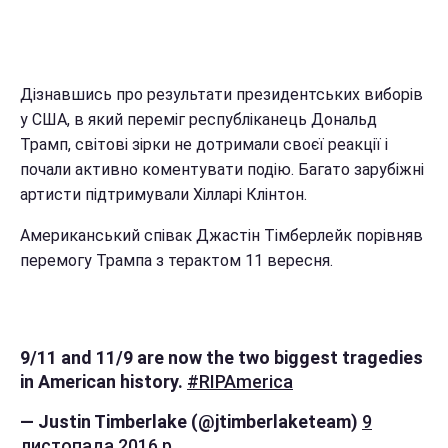
Дізнавшись про результати президентських виборів
у США, в який переміг республіканець Дональд
Трамп, світові зірки не дотримали своєї реакції і
почали активно коментувати подію. Багато зарубіжні
артисти підтримували Хілларі Клінтон.
Американський співак Джастін Тімберлейк порівняв
перемогу Трампа з терактом 11 вересня.
9/11 and 11/9 are now the two biggest tragedies
in American history.
#RIPAmerica
— Justin Timberlake (@jtimberlaketeam)
9
листопада 2016 р.