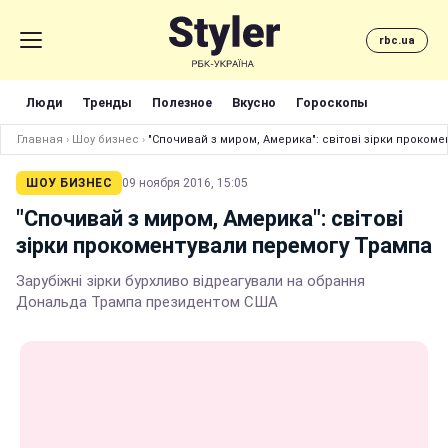
rbc.ua
Люди
Тренды
Полезное
Вкусно
Гороскопы
Главная
›
Шоу бизнес
›
"Спочивай з миром, Америка": світові зірки проком
ШОУ БИЗНЕС
09 ноября 2016, 15:05
"Спочивай з миром, Америка": світові
зірки прокоментували перемогу Трампа
Зарубіжні зірки бурхливо відреагували на обрання
Дональда Трампа президентом США