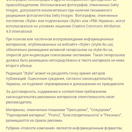
правообладателям. Использование фотографий, отмеченных Getty
Images, допускается исключительно при наличии письменного
разрешения фотоагентства Getty Images. Фотографии, отмеченные
логотипом «Styler» или подписанные «Styler» или «РБК-Украина», могут
использоваться на условиях лицензии Creative Commons Attribution
4.0 International.
При полном или частичном воспроизведении информационных
материалов, опубликованных на вебсайте «Styler» (styler.rbc.ua),
обязательно размещение активной гиперссылки на styler.rbc.ua,
открытой для индексации поисковыми системами. Такая гиперссылка
должна быть размещена непосредственно в тексте материала не ниже
второго абзаца.
Редакция "Styler" может не разделять точку зрения авторов
публикаций. Оценочные суждения, согласно законодательству
Украины, не подлежат опровержению и доказыванию их правдивости.
За достоверность, содержание и соответствие требованиям
законодательства рекламных материалов ответственность несет
рекламодатель.
Материалы, отмеченные плашками "Пресс-релиз", "Спецпроект",
"Партнерский материал", "Promo", "Благотворительность" и "Резонанс",
размещаются на правах рекламы.
Рубрика «Новости компаний» является информационным форматом,