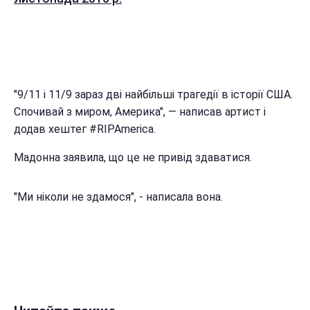
"9/11 і 11/9 зараз дві найбільші трагедії в історії США.
Спочивай з миром, Америка", — написав артист і
додав хештег #RIPAmerica.
Мадонна заявила, що це не привід здаватися.
"Ми ніколи не здамося", - написала вона.