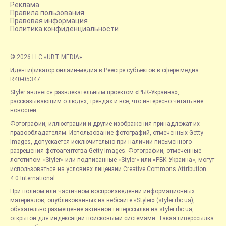
Реклама
Правила пользования
Правовая информация
Политика конфиденциальности
© 2026 LLC «UBT MEDIA»
Идентификатор онлайн-медиа в Реестре субъектов в сфере медиа —
R40-05347
Styler является развлекательным проектом «РБК-Украина»,
рассказывающим о людях, трендах и всё, что интересно читать вне
новостей.
Фотографии, иллюстрации и другие изображения принадлежат их
правообладателям. Использование фотографий, отмеченных Getty
Images, допускается исключительно при наличии письменного
разрешения фотоагентства Getty Images. Фотографии, отмеченные
логотипом «Styler» или подписанные «Styler» или «РБК-Украина», могут
использоваться на условиях лицензии Creative Commons Attribution
4.0 International.
При полном или частичном воспроизведении информационных
материалов, опубликованных на вебсайте «Styler» (styler.rbc.ua),
обязательно размещение активной гиперссылки на styler.rbc.ua,
открытой для индексации поисковыми системами. Такая гиперссылка