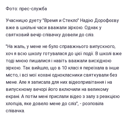
Фото: прес-служба
Учасницю дуету "Время и Стекло" Надію Дорофєєву
вже в шкільні часи вважали зіркою. Однак у
святковий вечір співачку довели до сліз.
"На жаль, у мене не було справжнього випускного,
хоч я всю школу готувалася до цієї події. В школі вже
тоді мною пишалися і навіть вважали висхідною
зіркою. Так вийшло, що в 10 класі я переїхала в інше
місто, і всі мої кохані однокласники святкували без
мене. Але я записала для них відеопривітання і на
випускному вечорі його включили на великому
екрані. А потім мені прислали відео з залу з реакцією
хлопців, яке довело мене до сліз", - розповіла
співачка.