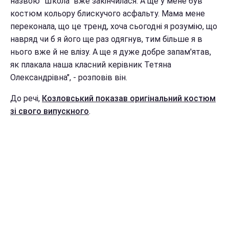
назвою "Школа" вже закінчилася. А ще у мене був
костюм кольору блискучого асфальту. Мама мене
переконала, що це тренд, хоча сьогодні я розумію, що
навряд чи б я його ще раз одягнув, тим більше я в
нього вже й не влізу. А ще я дуже добре запам'ятав,
як плакала наша класний керівник Тетяна
Олександрівна", - розповів він.
До речі,
Козловський показав оригінальний костюм
зі свого випускного
.