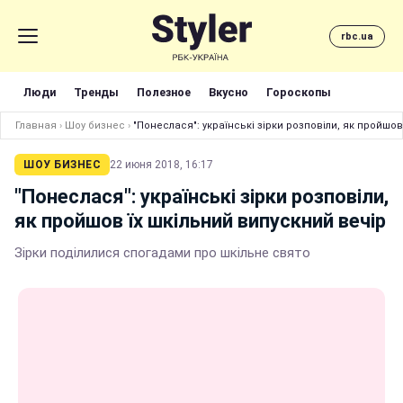
rbc.ua
Люди
Тренды
Полезное
Вкусно
Гороскопы
Главная
›
Шоу бизнес
›
"Понеслася": українські зірки розповіли, як пройшов
ШОУ БИЗНЕС
22 июня 2018, 16:17
"Понеслася": українські зірки розповіли,
як пройшов їх шкільний випускний вечір
Зірки поділилися спогадами про шкільне свято