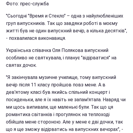
Фото: прес-служба
"Сьогодні "Время и Стекло" – одна з найулюбленіших
груп випускників. Так що завдяки роботі в моєму
житті був не один випускний вечір, а кілька десятків",
- похвалилася виконавиця.
Українська співачка Оля Полякова випускний
особливо не святкувала, і планує "відірватися" на
святах дочок.
"Я закінчувала музичне училище, тому випускний
вечір після 11 класу пройшов повз мене. А в
дев'ятому класі був якийсь спільний концерт і
посиденьки, але я їх навіть не запам'ятала. Навряд чи
ми щось випивали, ще маленькі були. Так що ця
романтика світанків і прогулянок на теплоході
обійшла мене стороною. Але у мене є дві дочки, так
що я ще зможу відірватись на випускних вечорах", -