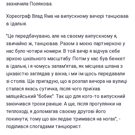
зазначила Полякова.
Хореограф Влад Яма на випускному вечорі танцював
в їдальні.
"Це передбачувано, але на своєму випускному я,
звичайно ж, танцював. Разом з моєю партнеркою у
нас було чотири номери. В той вечір я відчув себе
зіркою шкільного масштабу. Потім у нас був бенкет
в їдальні, і я чомусь запам'ятав, як місцева шпана з
цікавістю заглядав у вікна, і ми їм щось передавали
зі столів. Ще пригадую, що в розпал вечора на вулиці
сталася якась сутичка, після чого приїхав
міліцейський "бобик". Так що для кого-то випускний
закінчився трохи раніше. А ще, після прогулянки на
теплоході, я допомагав своєму другові його
покинути, тому що він ледве тримався на ногах", -
поділився спогадами танцюрист.