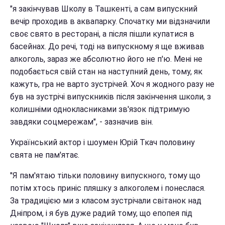
"я закінчував Школу в Ташкенті, а сам випускний
вечір проходив в аквапарку. Спочатку ми відзначили
своє свято в ресторані, а після пішли купатися в
басейнах. До речі, тоді на випускному я ще вживав
алкоголь, зараз же абсолютно його не п'ю. Мені не
подобається свій стан на наступний день, тому, як
кажуть, гра не варто зустрічей. Хоч я жодного разу не
був на зустрічі випускників після закінчення школи, з
колишніми однокласниками зв'язок підтримую
завдяки соцмережам", - зазначив він.
Український актор і шоумен Юрій Ткач половину
свята не пам'ятає.
"Я пам'ятаю тільки половину випускного, тому що
потім хтось приніс пляшку з алкоголем і понеслася.
За традицією ми з класом зустрічали світанок над
Дніпром, і я був дуже радий тому, що епопея під