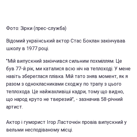
Фото: Зірки (прес-служба)
Відомий український актор Стас Боклан закінчував
школу в 1977 році.
"Мій випускний закінчився сильним похміллям. Це
був 77-й рік, ми каталися всю ніч на теплоході. У мене
навіть збереглася плівка. Мій тато зняв момент, як я
разом з однокласниками сходжу по трапу з цього
теплохода. Це найжахливіші кадри, тому що видно,
що народ круто не тверезий", - зазначив 58-річний
артист.
Актор і гуморист Ігор Ласточкін провів випускний у
вельми несподіваному місці.