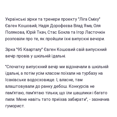
Українські зірки та тренери проекту "Ліга Сміху"
Євген Кошовий, Надія Дорофєєва Влад Яма, Оля
Полякова, Юрій Ткач, Стас Бокла та Ігор Ласточкін
розповіли про те, як пройшли їхні випускні вечори.
Зірка "95 Кварталу" Євген Кошовий свій випускний
вечір провів у шкільній їдальні.
"Спочатку випускний вечір ми відзначали в шкільній
їдальні, а потім усім класом поїхали на турбазу на
Ісаківське водосховище. І, власне, там
влаштовували до ранку дебош. Конкурсів не
пам'ятаю, пам'ятаю тільки, що їли шашлики і багато
пили. Мене навіть тато приїхав забирати", - зазначив
гуморист.