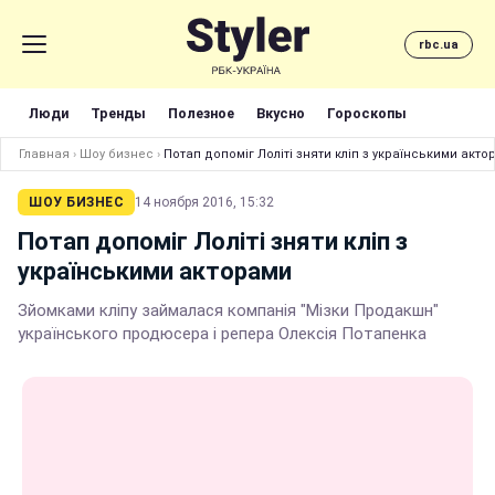
rbc.ua
Люди
Тренды
Полезное
Вкусно
Гороскопы
Главная
›
Шоу бизнес
›
Потап допоміг Лоліті зняти кліп з українськими акто
ШОУ БИЗНЕС
14 ноября 2016, 15:32
Потап допоміг Лоліті зняти кліп з
українськими акторами
Зйомками кліпу займалася компанія "Мізки Продакшн"
українського продюсера і репера Олексія Потапенка