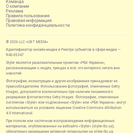
Команда
О компании
Реклама
Правила пользования
Правовая информация
Политика конфиденциальности
© 2026 LLC «UBT MEDIA»
Идентификатор онлайн-медиа в Реестре субъектов в сфере медиа —
R40-05347
Styler является развлекательным проектом «РБК-Украина»,
рассказывающим о людях, трендах и всё, что интересно читать вне
новостей.
Фотографии, иллюстрации и другие изображения принадлежат их
правообладателям. Использование фотографий, отмеченных Getty
Images, допускается исключительно при наличии письменного
разрешения фотоагентства Getty Images. Фотографии, отмеченные
логотипом «Styler» или подписанные «Styler» или «РБК-Украина», могут
использоваться на условиях лицензии Creative Commons Attribution
4.0 International.
При полном или частичном воспроизведении информационных
материалов, опубликованных на вебсайте «Styler» (styler.rbc.ua),
обязательно размещение активной гиперссылки на styler.rbc.ua,