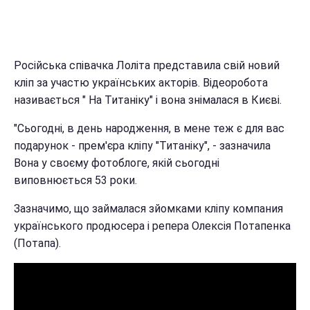
Російська співачка Лоліта представила свій новий
кліп за участю українських акторів. Відеоробота
називається " На Титаніку" і вона знімалася в Києві.
"Сьогодні, в день народження, в мене теж є для вас
подарунок - прем'єра кліпу "Титаніку", - зазначила
Вона у своєму фотоблоге, якій сьогодні
виповнюється 53 роки.
Зазначимо, що займалася зйомками кліпу компания
українського продюсера і репера Олексія Потапенка
(Потапа).