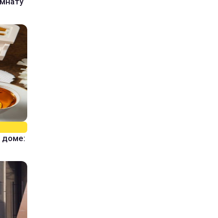
омнату
 доме: