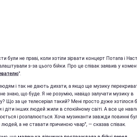
ти були не праві, коли хотіли зірвати концерт Потапа і Наст
 влаштували з-за цього бійки. Про це співак заявив у комен
евателю
".
людям і так не дають дихати, а якщо ще музику перекриват
 не знаю, що буде. Я не розумію, навіщо залучати музику в
у? Що за це телесеріал такий? Мені просто дуже хотілося б
и і діти інших людей жили в спокійному світі. А все це нав
юється і розпалюється. Хоча музиканти завжди повинні бу
людей, а не ставати причиною чвар", — сказав співак.
ємо, що
маленька дівчинка постраждала в бійці перед