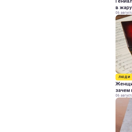
Гениал
в жару
06 август
ЛЮДИ
Женщин
зачем 
06 август