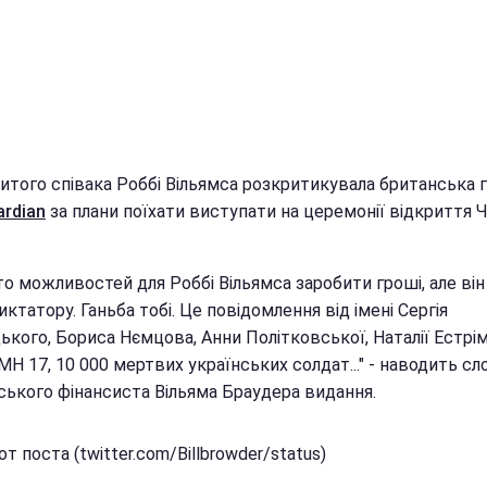
итого співака Роббі Вільямса розкритикувала британська 
ardian
за плани поїхати виступати на церемонії відкриття 
то можливостей для Роббі Вільямса заробити гроші, але ві
ктатору. Ганьба тобі. Це повідомлення від імені Сергія
ького, Бориса Нємцова, Анни Політковської, Наталії Естрі
Н 17, 10 000 мертвих українських солдат..." - наводить сл
ського фінансиста Вільяма Браудера видання.
т поста (twitter.com/Billbrowder/status)