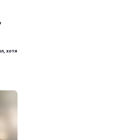
з
л, хотя