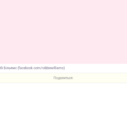
бі Вільямс (facebook.com/robbiewilliams)
Поделиться: