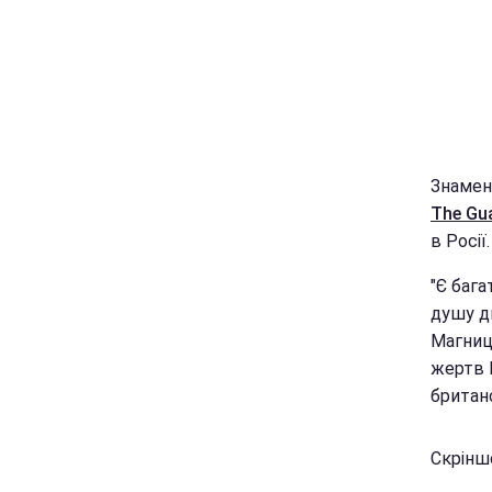
Знамен
The Gu
в Росії.
"Є бага
душу ди
Магниц
жертв М
британ
Скріншо