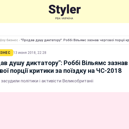
Шоу бизнес
›
"Продав душу диктатору": Роббі Вільямс зазнав чергової порції кр
ИЗНЕС
13 июня 2018, 22:28
ав душу диктатору": Роббі Вільямс зазнав
вої порції критики за поїздку на ЧС-2018
засудили політики і активісти Великобританії