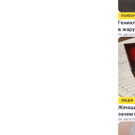
ПОЛЕЗ
Гениал
в жару
06 август
ЛЮДИ
Женщин
зачем 
06 август