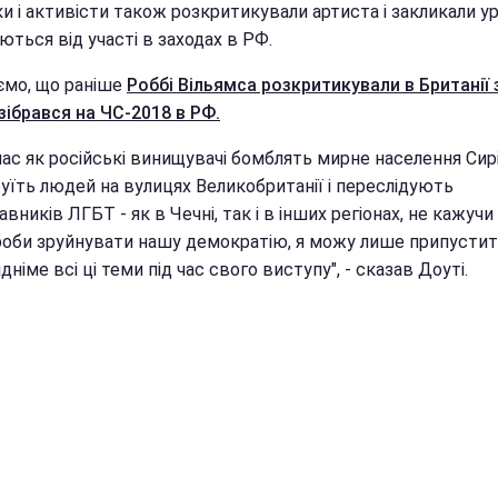
и і активісти також розкритикували артиста і закликали у
ться від участі в заходах в РФ.
ємо, що раніше
Роббі Вільямса розкритикували в Британії з
зібрався на ЧС-2018 в РФ.
час як російські винищувачі бомблять мирне населення Сирії
уїть людей на вулицях Великобританії і переслідують
вників ЛГБТ - як в Чечні, так і в інших регіонах, не кажуч
роби зруйнувати нашу демократію, я можу лише припустит
ідніме всі ці теми під час свого виступу", - сказав Доуті.