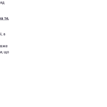
ряд
а те,
, а
и вже
и, що