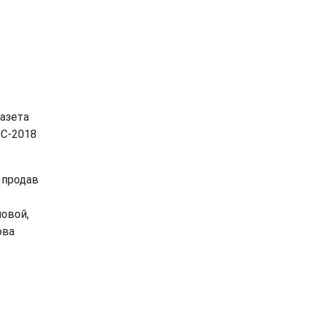
газета
ЧС-2018
н продав
мовой,
ова