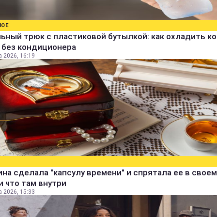
НОЕ
ьный трюк с пластиковой бутылкой: как охладить к
 без кондиционера
а 2026, 16:19
а сделала "капсулу времени" и спрятала ее в своем
и что там внутри
а 2026, 15:33