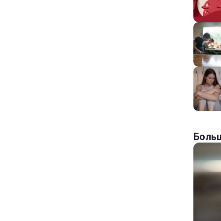
Больш