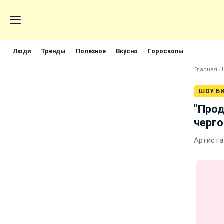
Люди
Тренды
Полезное
Вкусно
Гороскопы
Главная
›
ШОУ Б
"Прод
черго
Артиста 