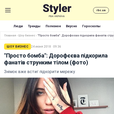
rbc.ua
Люди
Тренды
Полезное
Вкусно
Гороскопы
Главная
›
Шоу бизнес
›
"Просто бомба": Дорофєєва підкорила фанатів струн
ШОУ БИЗНЕС
24 июня 2018 · 09:36
"Просто бомба": Дорофєєва підкорила
фанатів струнким тілом (фото)
Знімок вже встиг підкорити мережу