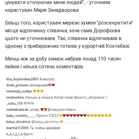
цінувати оточуючих мене людей", - уточнила
користувач Марія Занадворова.
Більш того, користувачі мережі зуміли "розсекретити"
місце відпочинку співачки, хоча сама Дорофєєва
цього не уточнювала. Так, співачка відпочивала в
одному з прибережних готелів у курортній Коктебелі.
Менш ніж за добу знімок набрав понад 110 тисяч
лайків і кілька сотень коментарів.