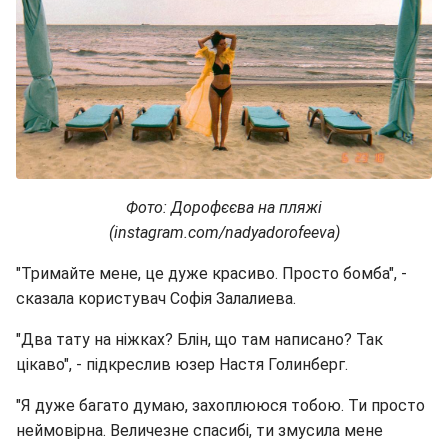
Фото: Дорофєєва на пляжі
(instagram.com/nadyadorofeeva)
"Тримайте мене, це дуже красиво. Просто бомба", -
сказала користувач Софія Залалиева.
"Два тату на ніжках? Блін, що там написано? Так
цікаво", - підкреслив юзер Настя Голинберг.
"Я дуже багато думаю, захоплююся тобою. Ти просто
неймовірна. Величезне спасибі, ти змусила мене