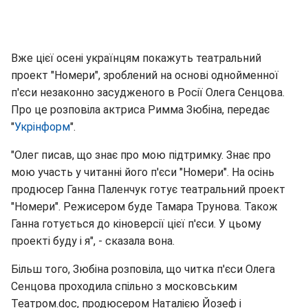
Вже цієї осені українцям покажуть театральний
проект "Номери", зроблений на основі однойменної
п'єси незаконно засудженого в Росії Олега Сенцова.
Про це розповіла актриса Римма Зюбіна, передає
"
Укрінформ
".
"Олег писав, що знає про мою підтримку. Знає про
мою участь у читанні його п'єси "Номери". На осінь
продюсер Ганна Паленчук готує театральний проект
"Номери". Режисером буде Тамара Трунова. Також
Ганна готується до кіноверсії цієї п'єси. У цьому
проекті буду і я", - сказала вона.
Більш того, Зюбіна розповіла, що читка п'єси Олега
Сенцова проходила спільно з московським
Театром.doc, продюсером Наталією Йозеф і