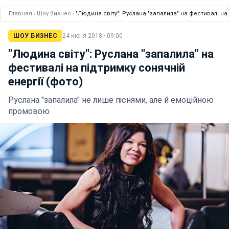
Главная
›
Шоу бизнес
›
"Людина світу": Руслана "запалила" на фестивалі на 
ШОУ БИЗНЕС
24 июня 2018 · 09:00
"Людина світу": Руслана "запалила" на
фестивалі на підтримку сонячній
енергії (фото)
Руслана "запалила" не лише піснями, але й емоційною
промовою