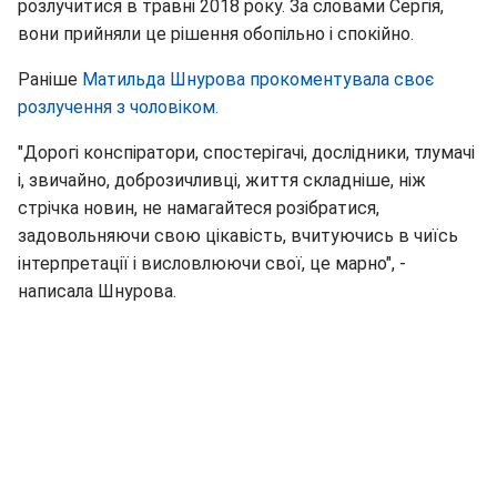
розлучитися в травні 2018 року. За словами Сергія,
вони прийняли це рішення обопільно і спокійно.
Раніше
Матильда Шнурова прокоментувала своє
розлучення з чоловіком.
"Дорогі конспіратори, спостерігачі, дослідники, тлумачі
і, звичайно, доброзичливці, життя складніше, ніж
стрічка новин, не намагайтеся розібратися,
задовольняючи свою цікавість, вчитуючись в чиїсь
інтерпретації і висловлюючи свої, це марно", -
написала Шнурова.