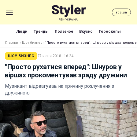
rbc.ua
Люди
Тренды
Полезное
Вкусно
Гороскопы
Главная
›
Шоу бизнес
›
"Просто рухатися вперед": Шнуров у віршах проком
ШОУ БИЗНЕС
27 июня 2018 · 16:24
"Просто рухатися вперед": Шнуров у
віршах прокоментував зраду дружини
Музикант відреагував на причину розлучення з
дружиною