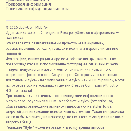
Правовая информация
Политика конфиденциальности
© 2026 LLC «UBT MEDIA»
Идентификатор онлайн-медиа в Реестре субъектов в сфере медиа —
R40-05347
Styler является развлекательным проектом «РБК-Украина»,
рассказывающим о людях, трендах и всё, что интересно читать вне
новостей.
Фотографии, иллюстрации и другие изображения принадлежат их
правообладателям. Использование фотографий, отмеченных Getty
Images, допускается исключительно при наличии письменного
разрешения фотоагентства Getty Images. Фотографии, отмеченные
логотипом «Styler» или подписанные «Styler» или «РБК-Украина», могут
использоваться на условиях лицензии Creative Commons Attribution
4.0 International.
При полном или частичном воспроизведении информационных
материалов, опубликованных на вебсайте «Styler» (styler.rbc.ua),
обязательно размещение активной гиперссылки на styler.rbc.ua,
открытой для индексации поисковыми системами. Такая гиперссылка
должна быть размещена непосредственно в тексте материала не ниже
второго абзаца.
Редакция "Styler" может не разделять точку зрения авторов