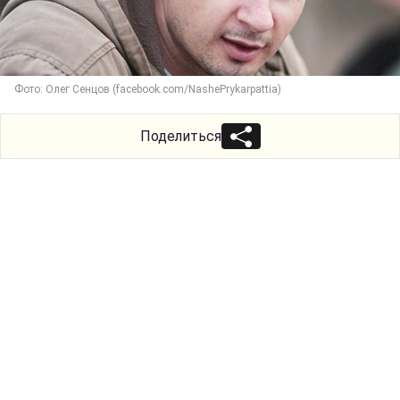
Фото: Олег Сенцов (facebook.com/NashePrykarpattia)
Поделиться