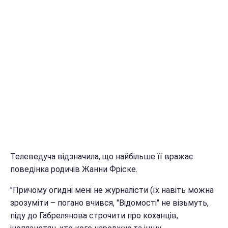
Телеведуча відзначила, що найбільше її вражає
поведінка родичів Жанни Фріске.
"Причому огидні мені не журналісти (їх навіть можна
зрозуміти – погано вчився, "Відомості" не візьмуть,
піду до Габрелянова строчити про коханців,