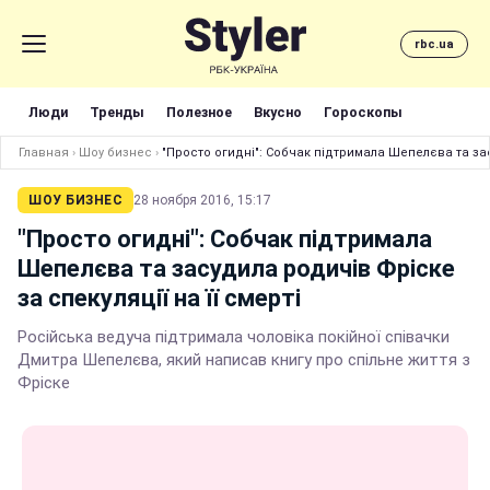
rbc.ua
Люди
Тренды
Полезное
Вкусно
Гороскопы
Главная
›
Шоу бизнес
›
"Просто огидні": Собчак підтримала Шепелєва та зас
ШОУ БИЗНЕС
28 ноября 2016, 15:17
"Просто огидні": Собчак підтримала
Шепелєва та засудила родичів Фріске
за спекуляції на її смерті
Російська ведуча підтримала чоловіка покійної співачки
Дмитра Шепелєва, який написав книгу про спільне життя з
Фріске