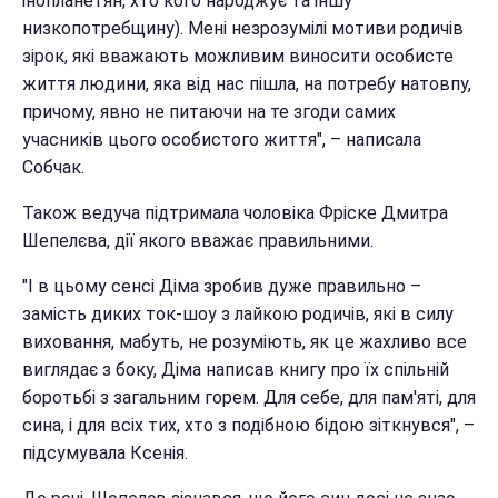
інопланетян, хто кого народжує та іншу
низкопотребщину). Мені незрозумілі мотиви родичів
зірок, які вважають можливим виносити особисте
життя людини, яка від нас пішла, на потребу натовпу,
причому, явно не питаючи на те згоди самих
учасників цього особистого життя", – написала
Собчак.
Також ведуча підтримала чоловіка Фріске Дмитра
Шепелєва, дії якого вважає правильними.
"І в цьому сенсі Діма зробив дуже правильно –
замість диких ток-шоу з лайкою родичів, які в силу
виховання, мабуть, не розуміють, як це жахливо все
виглядає з боку, Діма написав книгу про їх спільній
боротьбі з загальним горем. Для себе, для пам'яті, для
сина, і для всіх тих, хто з подібною бідою зіткнувся", –
підсумувала Ксенія.