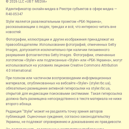
© 2026 LLC «UBT MEDIA»
Идентификатор онлайн-медиа в Реестре субъектов в сфере медиа —
R40-05347
Styler является развлекательным проектом «РБК-Украина»,
рассказывающим о людях, трендах и всё, что интересно читать вне
новостей.
Фотографии, иллюстрации и другие изображения принадлежат их
правообладателям. Использование фотографий, отмеченных Getty
Images, допускается исключительно при наличии письменного
разрешения фотоагентства Getty Images. Фотографии, отмеченные
логотипом «Styler» или подписанные «Styler» или «РБК-Украина», могут
использоваться на условиях лицензии Creative Commons Attribution
4.0 International.
При полном или частичном воспроизведении информационных
материалов, опубликованных на вебсайте «Styler» (styler.rbc.ua),
обязательно размещение активной гиперссылки на styler.rbc.ua,
открытой для индексации поисковыми системами. Такая гиперссылка
должна быть размещена непосредственно в тексте материала не ниже
второго абзаца.
Редакция "Styler" может не разделять точку зрения авторов
публикаций. Оценочные суждения, согласно законодательству
Украины, не подлежат опровержению и доказыванию их правдивости.