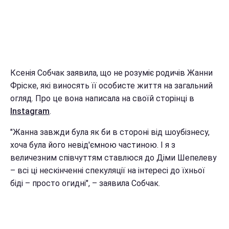
Ксенія Собчак заявила, що не розуміє родичів Жанни
Фріске, які виносять її особисте життя на загальний
огляд. Про це вона написала на своїй сторінці в
Instagram
.
"Жанна завжди була як би в стороні від шоубізнесу,
хоча була його невід'ємною частиною. І я з
величезним співчуттям ставлюся до Діми Шепелеву
– всі ці нескінченні спекуляції на інтересі до їхньої
біді – просто огидні", – заявила Собчак.