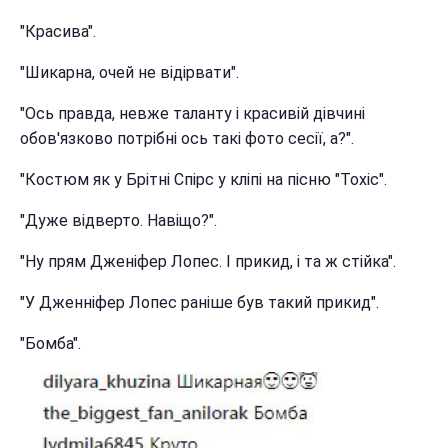
"Красива".
"Шикарна, очей не відірвати".
"Ось правда, невже таланту і красивій дівчині
обов'язково потрібні ось такі фото сесії, а?".
"Костюм як у Брітні Спірс у кліпі на пісню "Toxic".
"Дуже відверто. Навіщо?".
"Ну прям Дженіфер Лопес. І прикид, і та ж стійка".
"У Дженніфер Лопес раніше був такий прикид".
"Бомба".