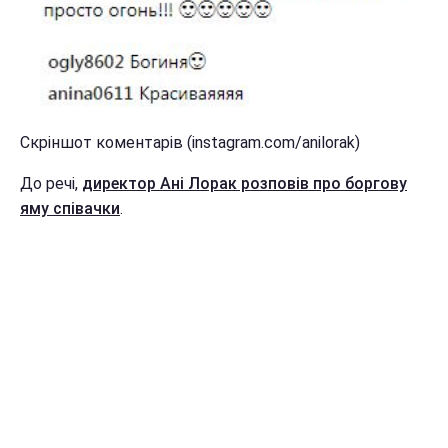
Скріншот коментарів (instagram.com/anilorak)
До речі,
директор Ані Лорак розповів про боргову
яму співачки
.