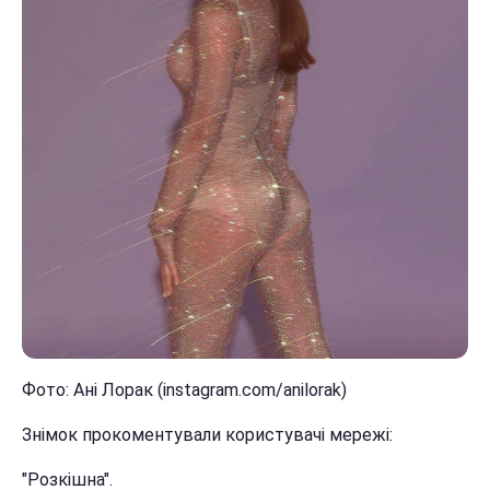
Фото: Ані Лорак (instagram.com/anilorak)
Знімок прокоментували користувачі мережі:
"Розкішна".