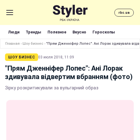
rbc.ua
Люди
Тренды
Полезное
Вкусно
Гороскопы
Главная
›
Шоу бизнес
›
"Прям Дженніфер Лопес": Ані Лорак здивувала відв
ШОУ БИЗНЕС
03 июля 2018, 11:09
"Прям Дженніфер Лопес": Ані Лорак
здивувала відвертим вбранням (фото)
Зірку розкритикували за вульгарний образ