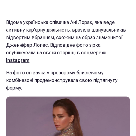
Відома українська співачка Ані Лорак, яка веде
активну кар'єрну діяльність, вразила шанувальників
відвертим вбранням, схожим на образ знаменитої
Дженніфер Лопес. Відповідне фото зірка
опублікувала на своїй сторінці в соцмережі
Instagram
.
На фото співачка у прозорому блискучому
комбінезоні продемонструвала свою підтягнуту
форму.