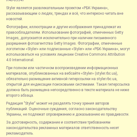
R40-05347
Styler является развлекательным проектом «РБК-Украина»,
рассказывающим о людях, трендах и всё, что интересно читать вне
новостей.
Фотографии, иллюстрации и другие изображения принадлежат их
правообладателям. Использование фотографий, отмеченных Getty
Images, допускается исключительно при наличии письменного
разрешения фотоагентства Getty Images. Фотографии, отмеченные
логотипом «Styler» или подписанные «Styler» или «РБК-Украина», могут
использоваться на условиях лицензии Creative Commons Attribution
4.0 International.
При полном или частичном воспроизведении информационных
материалов, опубликованных на вебсайте «Styler» (styler.rbc.ua),
обязательно размещение активной гиперссылки на styler.rbc.ua,
открытой для индексации поисковыми системами. Такая гиперссылка
должна быть размещена непосредственно в тексте материала не ниже
второго абзаца.
Редакция "Styler" может не разделять точку зрения авторов
публикаций. Оценочные суждения, согласно законодательству
Украины, не подлежат опровержению и доказыванию их правдивости.
За достоверность, содержание и соответствие требованиям
законодательства рекламных материалов ответственность несет
рекламодатель.