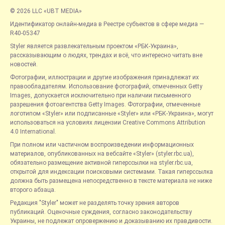
© 2026 LLC «UBT MEDIA»
Идентификатор онлайн-медиа в Реестре субъектов в сфере медиа —
R40-05347
Styler является развлекательным проектом «РБК-Украина»,
рассказывающим о людях, трендах и всё, что интересно читать вне
новостей.
Фотографии, иллюстрации и другие изображения принадлежат их
правообладателям. Использование фотографий, отмеченных Getty
Images, допускается исключительно при наличии письменного
разрешения фотоагентства Getty Images. Фотографии, отмеченные
логотипом «Styler» или подписанные «Styler» или «РБК-Украина», могут
использоваться на условиях лицензии Creative Commons Attribution
4.0 International.
При полном или частичном воспроизведении информационных
материалов, опубликованных на вебсайте «Styler» (styler.rbc.ua),
обязательно размещение активной гиперссылки на styler.rbc.ua,
открытой для индексации поисковыми системами. Такая гиперссылка
должна быть размещена непосредственно в тексте материала не ниже
второго абзаца.
Редакция "Styler" может не разделять точку зрения авторов
публикаций. Оценочные суждения, согласно законодательству
Украины, не подлежат опровержению и доказыванию их правдивости.