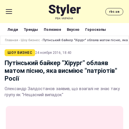
rbc.ua
Люди
Тренды
Полезное
Вкусно
Гороскопы
Главная
›
Шоу бизнес
›
Путінський байкер "Хірург" облаяв матом пісню, яка 
ШОУ БИЗНЕС
24 ноября 2016, 18:40
Путінський байкер "Хірург" облаяв
матом пісню, яка висміює "патріотів"
Росії
Олександр Залдостанов заявив, що взагалі не знає таку
групу як "Нещасний випадок"