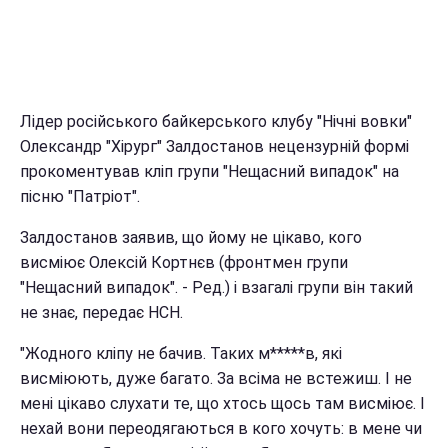
Лідер російського байкерського клубу "Нічні вовки"
Олександр "Хірург" Залдостанов нецензурній формі
прокоментував кліп групи "Нещасний випадок" на
пісню "Патріот".
Залдостанов заявив, що йому не цікаво, кого
висміює Олексій Кортнєв (фронтмен групи
"Нещасний випадок". - Ред.) і взагалі групи він такий
не знає, передає НСН.
"Жодного кліпу не бачив. Таких м*****в, які
висміюють, дуже багато. За всіма не встежиш. І не
мені цікаво слухати те, що хтось щось там висміює. І
нехай вони переодягаються в кого хочуть: в мене чи