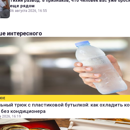
Тихий развод: 8 признаков, что человек вас уже броси
еще рядом
06 августа 2026, 16:55
е интересного
НОЕ
ьный трюк с пластиковой бутылкой: как охладить к
 без кондиционера
а 2026, 16:19