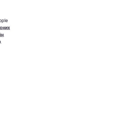
ople
воних
ін
.
.