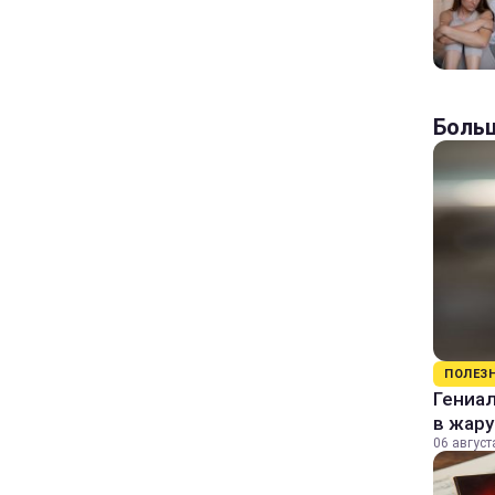
Больш
ПОЛЕЗ
Гениал
в жару
06 август