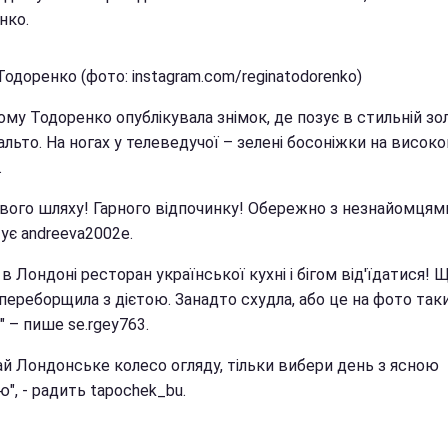
нко.
Тодоренко (фото: instagram.com/reginatodorenko)
му Тодоренко опублікувала знімок, де позує в стильній зо
альто. На ногах у телеведучої – зелені босоніжки на висок
.
вого шляху! Гарного відпочинку! Обережно з незнайомцями
ує andreeva2002e.
в Лондоні ресторан української кухні і бігом від'їдатися! 
 переборщила з дієтою. Занадто схудла, або це на фото так
 – пише se.rgey763.
ай Лондонське колесо огляду, тільки вибери день з ясною
", - радить tapochek_bu.