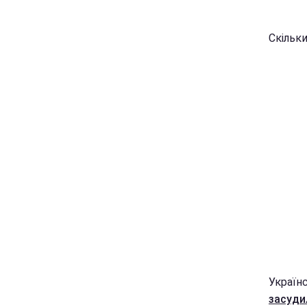
Скільки
Україн
засудил