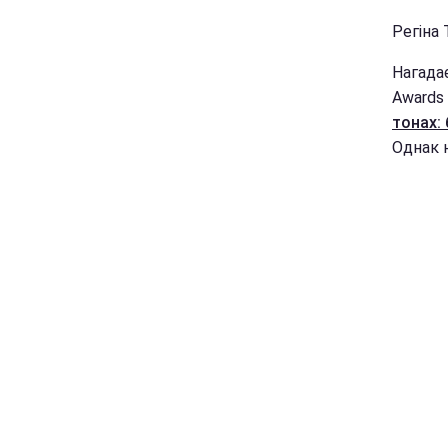
Регіна 
Нагадає
Awards
тонах:
Однак н