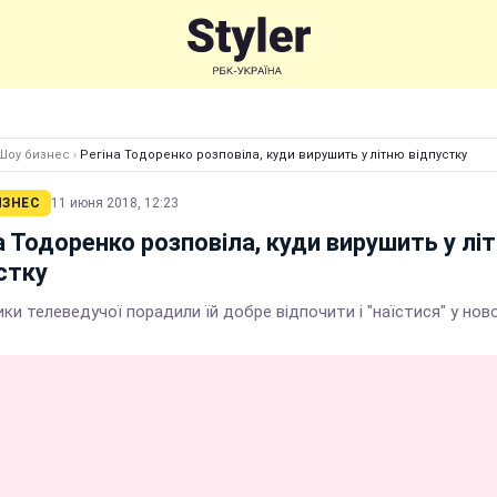
Шоу бизнес
›
Регіна Тодоренко розповіла, куди вирушить у літню відпустку
ИЗНЕС
11 июня 2018, 12:23
а Тодоренко розповіла, куди вирушить у лі
стку
ки телеведучої порадили їй добре відпочити і "наїстися" у ново