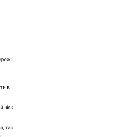
ережі
ти в
й ніяк
і, так
а