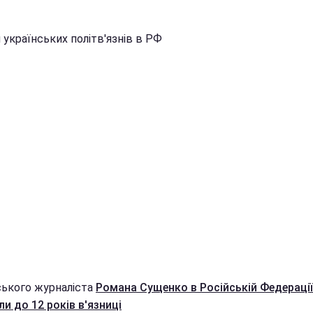
 українських політв'язнів в РФ
ського журналіста
Романа Сущенко в Російській Федерації
и до 12 років в'язниці