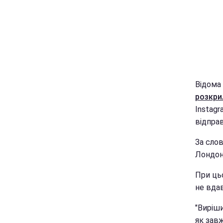
Відома
розкри
Instagr
відправ
За сло
Лондоні
При цьо
не вда
"Виріши
як завж