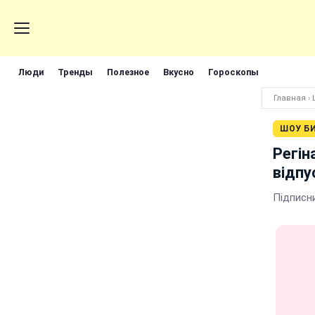
Люди
Тренды
Полезное
Вкусно
Гороскопы
Главная
›
ШОУ Б
Регін
відпу
Підписни