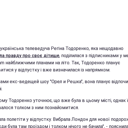
 українська телеведуча Регіна Тодоренко, яка нещодавно
ла правду про своє дітище
, поділилася з підписниками у м
am найближчими планами на літо. Так, Тодоренко планує
итися у відпустку і вже визначилася із напрямком.
вами екс-ведещей шоу "Орел и Решка", вона планує відпочи
.
му Тодоренко уточнює, що вже була в цьому місті, однак ї
валося толком з ним познайомитися.
ла полетіти у відпустку. Вибрала Лондон для нової подорож
ди була там проїздом і толком нічого не бачила", - пояснил