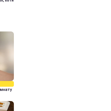
л, хотя
омнату