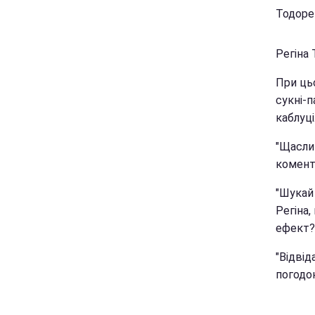
Тодоре
Регіна 
При цьо
сукні-п
каблуці
"Щасли
комент
"Шукай 
Регіна,
ефект?"
"Відвід
погодою