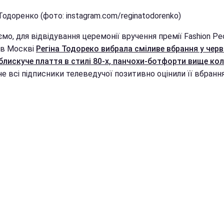
Тодоренко (фото: instagram.com/reginatodorenko)
мо, для відвідування церемонії вручення премії Fashion Pe
 в Москві
Регіна Тодореко вибрала сміливе вбрання у чер
 блискуче плаття в стилі 80-х, панчохи-ботфорти вище кол
е всі підписники телеведучої позитивно оцінили її вбрання