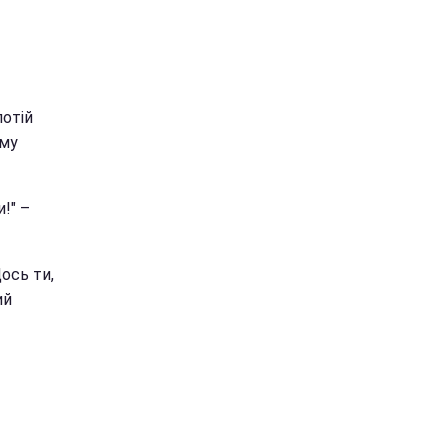
лотій
ому
!" –
Щось ти,
ий