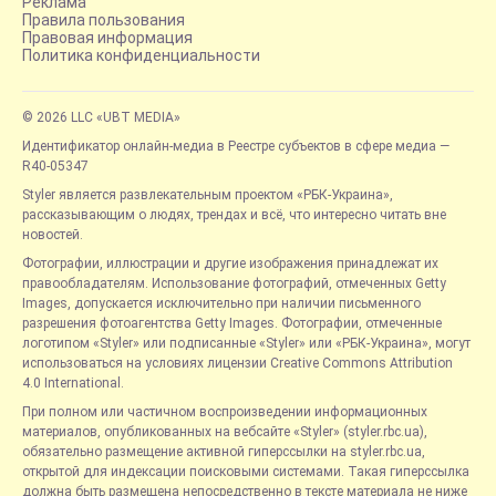
Реклама
Правила пользования
Правовая информация
Политика конфиденциальности
© 2026 LLC «UBT MEDIA»
Идентификатор онлайн-медиа в Реестре субъектов в сфере медиа —
R40-05347
Styler является развлекательным проектом «РБК-Украина»,
рассказывающим о людях, трендах и всё, что интересно читать вне
новостей.
Фотографии, иллюстрации и другие изображения принадлежат их
правообладателям. Использование фотографий, отмеченных Getty
Images, допускается исключительно при наличии письменного
разрешения фотоагентства Getty Images. Фотографии, отмеченные
логотипом «Styler» или подписанные «Styler» или «РБК-Украина», могут
использоваться на условиях лицензии Creative Commons Attribution
4.0 International.
При полном или частичном воспроизведении информационных
материалов, опубликованных на вебсайте «Styler» (styler.rbc.ua),
обязательно размещение активной гиперссылки на styler.rbc.ua,
открытой для индексации поисковыми системами. Такая гиперссылка
должна быть размещена непосредственно в тексте материала не ниже