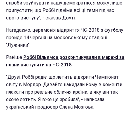
спроби зруйнувати нашу демократію, я можу лише
припустити, що Роббі підніме всі ці теми під час
свого виступу", - сказав Доуті.
Нагадаємо, церемонія відкриття ЧС-2018 з футболу
пройде 14 червня на московському стадіоні
"Лужники".
Раніше
Роббі Вільямса розкритикували в мережі за
плани виступити на ЧС-2018.
"Друзі, Роббі радіє, що летить відкрити Чемпіонат
світу в Мордор. Давайте накидали йому в коменти
плакати про реальне обличчя країни, в яку він так
охоче летить. Я вже це зробила", - написала
український продюсер Олена Мозгова.