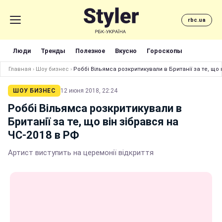
rbc.ua
Люди
Тренды
Полезное
Вкусно
Гороскопы
Главная
›
Шоу бизнес
›
Роббі Вільямса розкритикували в Британії за те, що 
ШОУ БИЗНЕС
12 июня 2018, 22:24
Роббі Вільямса розкритикували в
Британії за те, що він зібрався на
ЧС-2018 в РФ
Артист виступить на церемонії відкриття