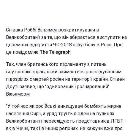
Співака Роббі Вільямса розкритикували в
Великобританії за те, що він збирається виступити на
церемонії відкриття ЧС-2018 з футболу в Росії. Про
це повідомляє
The Telegraph
.
Так, член британського парламенту з питань
внутрішніх справ, який займається розслідуванням
підозрілих смертей росіян на території країни, Стівен
Доуті заявив, що "здивований і розчарований"
Вільямсом.
"У той час як російські винищувачі бомблять мирне
населення Сирії, а уряд труїть людей на вулицях
Великобританії і переслідують представників ЛГБТ -
як в Чечні, так і в інших регіонах, не кажучи вже про