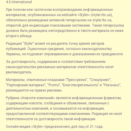
4.0 International.
При полном или частичном воспроизведении информационных
материалов, опубликованных на вебсайте «Styler» (styler.rbc.ua),
обязательно размещение активной гиперссылки на styler.rbc.ua,
открытой для индексации поисковыми системами. Такая гиперссылка
должна быть размещена непосредственно в тексте материала не ниже
второго абзаца.
Редакция "Styler" может не разделять точку зрения авторов
публикаций. Оценочные суждения, согласно законодательству
Украины, не подлежат опровержению и доказыванию их правдивости.
За достоверность, содержание и соответствие требованиям
законодательства рекламных материалов ответственность несет
рекламодатель.
Материалы, отмеченные плашками "Пресс-релиз", "Спецпроект",
"Партнерский материал", "Promo", "Благотворительность" и "Резонанс",
размещаются на правах рекламы.
Рубрика «Новости компаний» является информационным форматом,
содержащим новости, сообщения и объявления, связанные с
деятельностью компаний, и основывается на информации,
предоставленной соответствующими компаниями. Редакция не несет
ответственности за достоверность такой информации.
Онлайн-медиа «Styler» предназначено для лиц от 21 года.