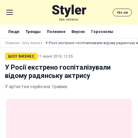
rbc.ua
Люди
Тренды
Полезное
Вкусно
Гороскопы
Главная
›
Шоу бизнес
›
У Росії екстрено госпіталізували відому радянську 
ШОУ БИЗНЕС
11 июня 2018, 12:05
У Росії екстрено госпіталізували
відому радянську актрису
У артистки серйозна травма