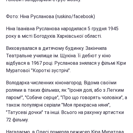
Фото: Ніна Русланова (ruskino/facebook)
Ніна Іванівна Русланова народилася 5 грудня 1945
року в місті Богодухів Харківської області.
Виховувалася в дитячому будинку. Закінчила
Театральне училище ім. Щукіна. Її дебют у кіно
відбувся в 1967 році. Русланова знялася у фільмі Кіри
Муратової "Короткі зустрічі".
Володарка численних кінонагород. Відома своїми
ролями в таких фільмах, як "Іронія долі, або з Легким
паром!", "Собаче серце", "Про що говорять чоловіки", а
також популярні серіали "Моя прекрасна няня",
"Татусеві дочки" та інші. Всього на рахунку артистки
72 фільму.
Нагадаємо, в Одесі померла режисер Кіра Муратова.