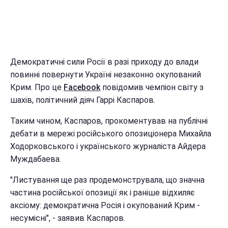
Демократичні сили Росії в разі приходу до влади
повинні повернути Україні незаконно окупований
Крим. Про це
Facebook
повідомив чемпіон світу з
шахів, політичний діяч Гаррі Каспаров.
Таким чином, Каспаров, прокоментував на публічні
дебати в мережі російського опозиціонера Михайла
Ходорковського і українського журналіста Айдера
Муждабаева.
"Листування ще раз продемонструвала, що значна
частина російської опозиції як і раніше відхиляє
аксіому: демократична Росія і окупований Крим -
несумісні", - заявив Каспаров.