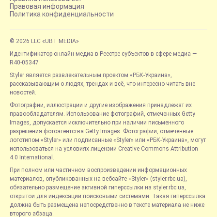
Правовая информация
Политика конфиденциальности
© 2026 LLC «UBT MEDIA»
Идентификатор онлайн-медиа в Реестре субъектов в сфере медиа —
R40-05347
Styler является развлекательным проектом «РБК-Украина»,
рассказывающим о людях, трендах и всё, что интересно читать вне
новостей.
Фотографии, иллюстрации и другие изображения принадлежат их
правообладателям. Использование фотографий, отмеченных Getty
Images, допускается исключительно при наличии письменного
разрешения фотоагентства Getty Images. Фотографии, отмеченные
логотипом «Styler» или подписанные «Styler» или «РБК-Украина», могут
использоваться на условиях лицензии Creative Commons Attribution
4.0 International.
При полном или частичном воспроизведении информационных
материалов, опубликованных на вебсайте «Styler» (styler.rbc.ua),
обязательно размещение активной гиперссылки на styler.rbc.ua,
открытой для индексации поисковыми системами. Такая гиперссылка
должна быть размещена непосредственно в тексте материала не ниже
второго абзаца.