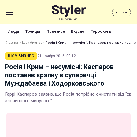
rbc.ua
Люди
Тренды
Полезное
Вкусно
Гороскопы
Главная
›
Шоу бизнес
›
Росія і Крим – несумісні: Каспаров поставив крапк
ШОУ БИЗНЕС
21 ноября 2016, 09:12
Росія і Крим – несумісні: Каспаров
поставив крапку в суперечці
Муждабаева і Ходорковського
Гаррі Каспаров заявив, що Росія потрібно очистити від "хв
злочинного минулого"