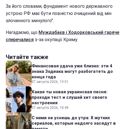
За його словами, фундамент нового державного
устрою РФ має бути повністю очищений від мін
злочинного минулого".
Нагадаємо, що
Муждабаєв і Ходорковський гаряче
сперечалися
з-за окупації Криму.
Читайте также
Финансовая удача уже близко: эти 4
знака Зодиака могут разбогатеть до
конца года
07 августа 2026, 19:51
Какая ты новая украинская песня:
проходи тест и слушай хит своего
настроения
07 августа 2026, 18:49
С ними не уснешь до утра: 8 жутких
сериалов, которые надолго засядут в
памяти