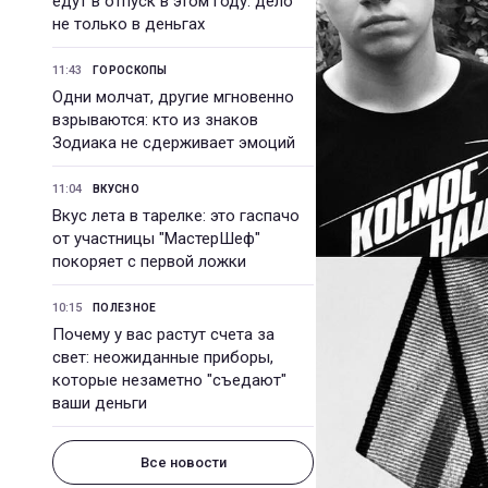
едут в отпуск в этом году: дело
не только в деньгах
11:43
ГОРОСКОПЫ
Одни молчат, другие мгновенно
взрываются: кто из знаков
Зодиака не сдерживает эмоций
11:04
ВКУСНО
Вкус лета в тарелке: это гаспачо
от участницы "МастерШеф"
покоряет с первой ложки
10:15
ПОЛЕЗНОЕ
Почему у вас растут счета за
свет: неожиданные приборы,
которые незаметно "съедают"
ваши деньги
Все новости