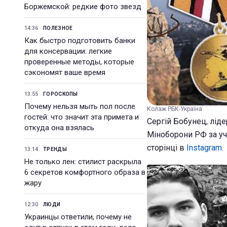
Боржемской: редкие фото звезд
14:36
ПОЛЕЗНОЕ
Как быстро подготовить банки
для консервации: легкие
проверенные методы, которые
сэкономят ваше время
13:55
ГОРОСКОПЫ
Почему нельзя мыть пол после
Колаж РБК-Україна
гостей: что значит эта примета и
Сергій Бобунец, лід
откуда она взялась
Міноборони РФ за уча
сторінці в
Іnstagram.
13:14
ТРЕНДЫ
Не только лен: стилист раскрыла
6 секретов комфортного образа в
жару
12:30
ЛЮДИ
Украинцы ответили, почему не