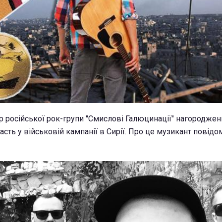
ер російської рок-групи "Смислові Галюцинації" нагородже
сть у військовій кампанії в Сирії. Про це музикант повідо