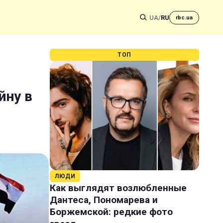
UA
/
RU
rbc.ua
ТОП
йну в
ЛЮДИ
Как выглядят возлюбленные
Дантеса, Пономарева и
Боржемской: редкие фото