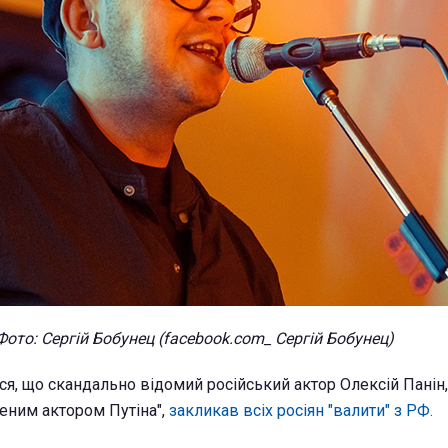
Фото: Сергій Бобунец (facebook.com_ Сергій Бобунец)
я, що скандально відомий російський актор Олексій Панін,
еним актором Путіна",
закликав всіх росіян "валити" з РФ.