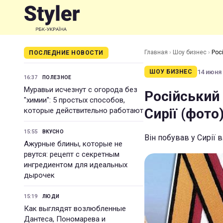
Главная
›
Шоу бизнес
›
Рос
ПОСЛЕДНИЕ НОВОСТИ
14 июня 
ШОУ БИЗНЕС
16:37
ПОЛЕЗНОЕ
Муравьи исчезнут с огорода без
Російський 
"химии": 5 простых способов,
Сирії (фото
которые действительно работают
15:55
ВКУСНО
Він побував у Сирії 
Ажурные блины, которые не
рвутся: рецепт с секретным
ингредиентом для идеальных
дырочек
15:19
ЛЮДИ
Как выглядят возлюбленные
Дантеса, Пономарева и