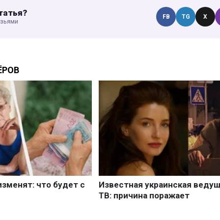
татья?
FB
TG
X
узьями