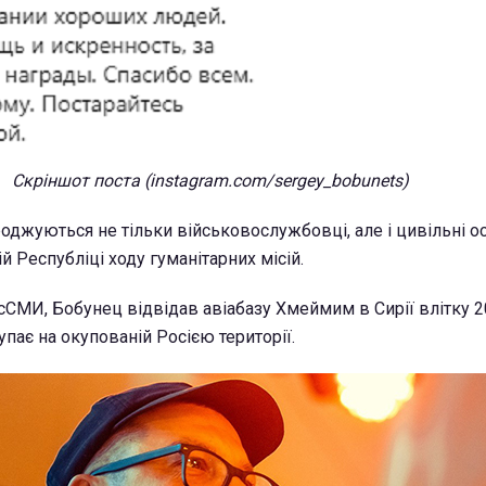
Скріншот поста (instagram.com/sergey_bobunets)
джуються не тільки військовослужбовці, але і цивільні ос
й Республіці ходу гуманітарних місій.
СМИ, Бобунец відвідав авіабазу Хмеймим в Сирії влітку 2
упає на окупованій Росією території.