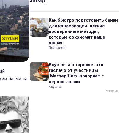
звезд
Как быстро подготовить банки
для консервации: легкие
проверенные методы,
которые сэкономят ваше
время
Полезное
Вкус лета в тарелке: это
гаспачо от участницы
ний
"МастерШеф" покоряет с
мив на своїй
первой ложки
Вкусно