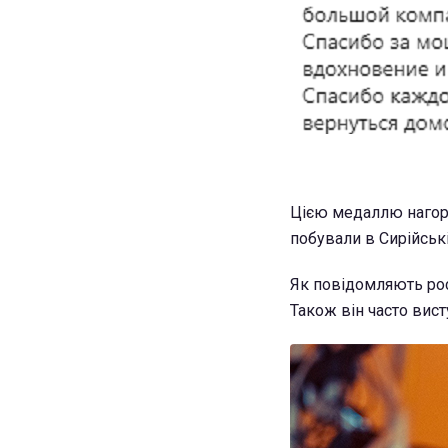
Цією медаллю нагоро
побували в Сирійські
Як повідомляють рос
Також він часто вист