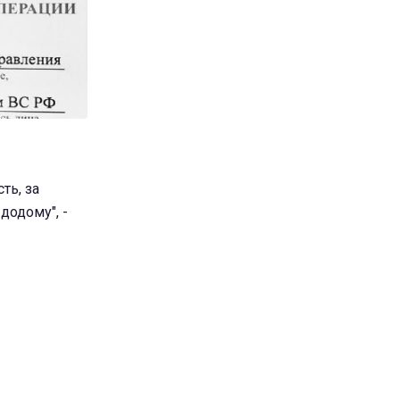
ть, за
додому", -