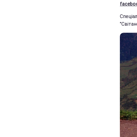
facebo
Спеціал
"Світан