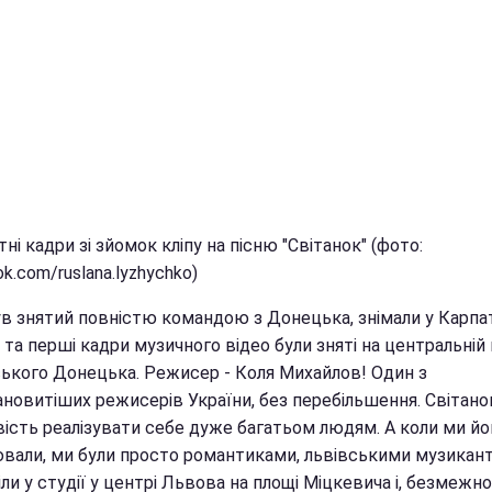
ні кадри зі зйомок кліпу на пісню "Світанок" (фото:
k.com/ruslana.lyzhychko)
ув знятий повністю командою з Донецька, знімали у Карпат
 та перші кадри музичного відео були зняті на центральній
ського Донецька. Режисер - Коля Михайлов! Один з
ановитіших режисерів України, без перебільшення. Світано
ість реалізувати себе дуже багатьом людям. А коли ми йо
вали, ми були просто романтиками, львівськими музикан
ли у студії у центрі Львова на площі Міцкевича і, безмежно