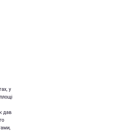
ах, у
 площі
к дав
го
тами,