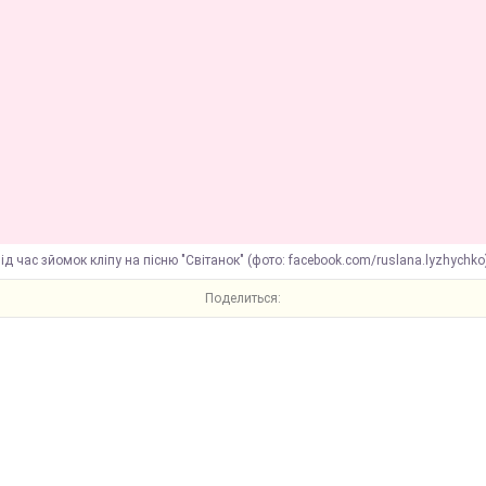
ід час зйомок кліпу на пісню "Світанок" (фото: facebook.com/ruslana.lyzhychko
Поделиться: