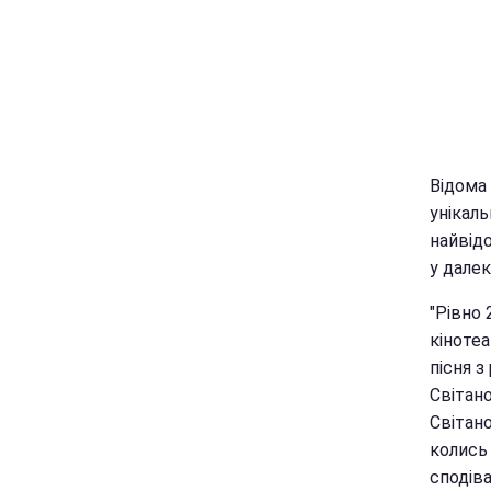
Відома
унікаль
найвідо
у далек
"Рівно 
кінотеа
пісня з
Світано
Світано
колись 
сподіва