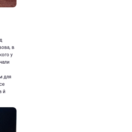
ід
вова, в
кого у
чали
м для
все
а й