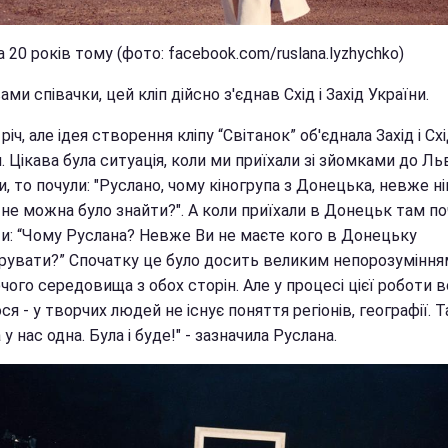
 20 років тому (фото: facebook.com/ruslana.lyzhychko)
ами співачки, цей кліп дійсно з'єднав Схід і Захід України.
річ, але ідея створення кліпу “Світанок” об'єднала Захід і Сх
. Цікава була ситуація, коли ми приїхали зі зйомками до Ль
, то почули: "Руслано, чому кіногрупа з Донецька, невже ні
не можна було знайти?". А коли приїхали в Донецьк там по
ти: “Чому Руслана? Невже Ви не маєте кого в Донецьку
рувати?” Спочатку це було досить великим непорозуміння
ого середовища з обох сторін. Але у процесі цієї роботи 
ся - у творчих людей не існує поняття регіонів, географії. Т
 у нас одна. Була і буде!" - зазначила Руслана.