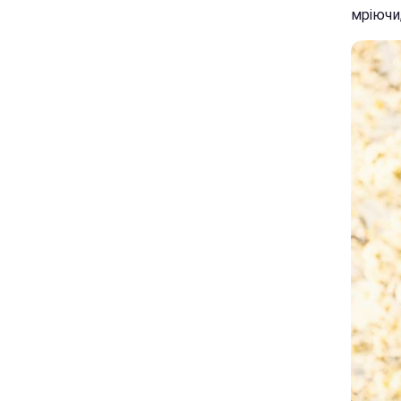
мріючи,