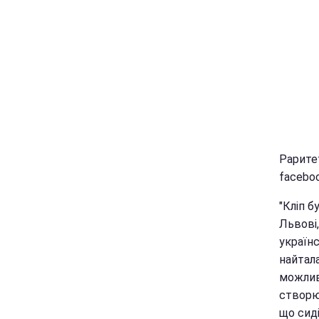
Раритет
faceboo
"Кліп б
Львові,
україн
найтал
можлив
створю
що сиді