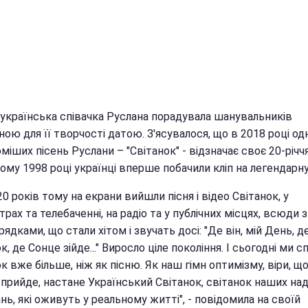
 українська співачка Руслана порадувала шанувальників
ною для її творчості датою. З'ясувалося, що в 2018 році од
міших пісень Руслани – "Світанок" - відзначає своє 20-річч
ому 1998 році українці вперше побачили кліп на легендарну
20 років тому на екрани вийшли пісня і відео Світанок, у
трах та телебаченні, на радіо та у публічних місцях, всюди 
 рядками, що стали хітом і звучать досі: "Де він, мій День, д
к, де Сонце зійде..." Виросло ціле покоління. І сьогодні ми с
к вже більше, ніж як пісню. Як наш гімн оптимізму, віри, щ
прийде, настане Український Світанок, світанок наших наді
нь, які оживуть у реальному житті", - повідомила на своїй