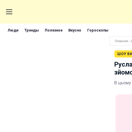
Люди
Тренды
Полезное
Вкусно
Гороскопы
Главная
›
ШОУ Б
Русла
зйомо
В цьому 