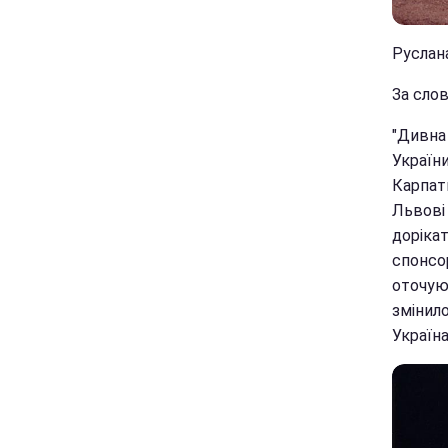
Руслана
За слов
"Дивна 
України
Карпати
Львові 
доріка
спонсо
оточуюч
змінило
Україна