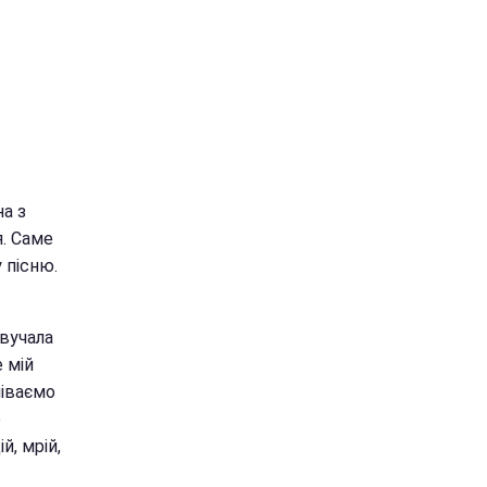
на з
я. Саме
 пісню.
звучала
е мій
піваємо
о
й, мрій,