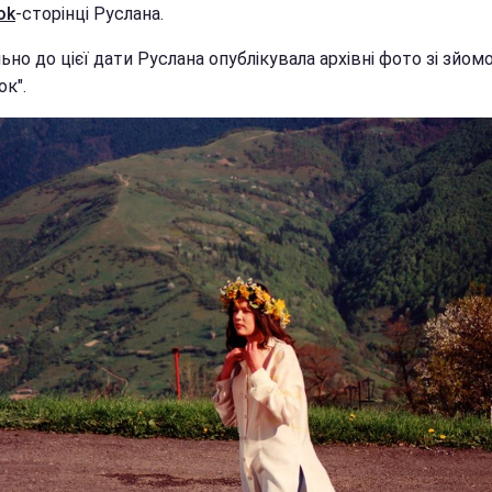
ok
-сторінці Руслана.
ьно до цієї дати Руслана опублікувала архівні фото зі зйомо
ок".