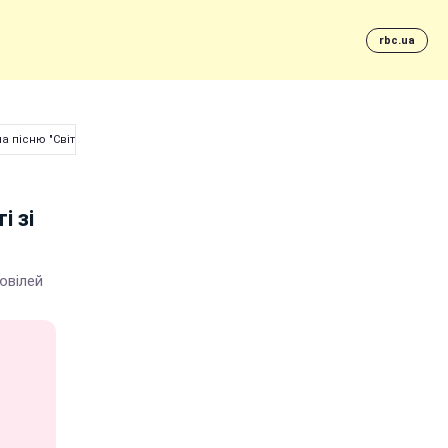
rbc.ua
на пісню "Світанок"
і зі
 ювілей