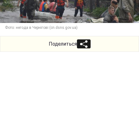
Фото: негода в Чернігові (cn.dsns.gov.ua)
Поделиться