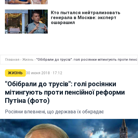
Главная
›
Жизнь
›
"Обібрали до трусів": голі росіянки мітингують проти пен
ЖИЗНЬ
30 июня 2018 · 17:12
"Обібрали до трусів": голі росіянки
мітингують проти пенсійної реформи
Путіна (фото)
Росіяни впевнені, що держава їх обкрадає