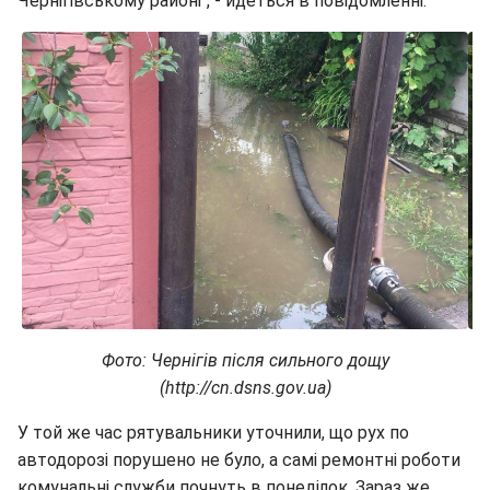
Чернігівському районі", - йдеться в повідомленні.
Фото: Чернігів після сильного дощу
(http://cn.dsns.gov.ua)
У той же час рятувальники уточнили, що рух по
автодорозі порушено не було, а самі ремонтні роботи
комунальні служби почнуть в понеділок. Зараз же