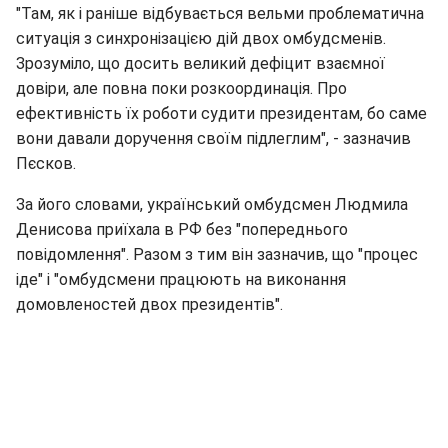
"Там, як і раніше відбувається вельми проблематична
ситуація з синхронізацією дій двох омбудсменів.
Зрозуміло, що досить великий дефіцит взаємної
довіри, але повна поки розкоординація. Про
ефективність їх роботи судити президентам, бо саме
вони давали доручення своїм підлеглим", - зазначив
Пєсков.
За його словами, український омбудсмен Людмила
Денисова приїхала в РФ без "попереднього
повідомлення". Разом з тим він зазначив, що "процес
іде" і "омбудсмени працюють на виконання
домовленостей двох президентів".