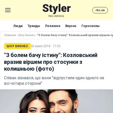
rbc.ua
Люди
Тренды
Полезное
Вкусно
Гороскопы
Главная
›
Шоу бизнес
›
"З болем бачу істину": Козловський вразив віршем 
ШОУ БИЗНЕС
30 июня 2018 · 17:53
"З болем бачу істину": Козловський
вразив віршем про стосунки з
колишньою (фото)
Співак зізнався, що вони "відпустили один одного на
всі чотири сторони"