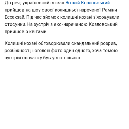
До речі, український співак
Віталій Козловський
прийшов на шоу своєї колишньої нареченої Раміни
Есхакзай. Під час зйомок колишні кохані з'ясовували
стосунки. На зустріч з екс-нареченою Козловський
прийшов з квітами
Колишні кохані обговорювали скандальний розрив,
розбіжності, і оголені фото один одного, хоча темою
зустрічі спочатку був успіх співака.