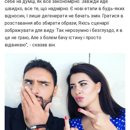
себе на думці, як все закономірно. Завжди йде
швидко, все те, що надмірно. Є нові етапи в будь-яких
відносин, І лише дегенерати не бачать змін. Гратися в
розставання або збирати образи, Якісь сценарії
зображувати для виду. Так нерозумно і безглуздо, я в
це не граю, Але з болем бачу істину і просто
відвикаю", - сказав він.