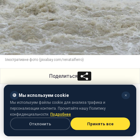
Ілюстративне фото (pixabay.com/renatalferro)
Поделиться
🍪
Мы используем cookie
✕
Мы используем файлы cookie для анализа трафика и
персонализации контента. Прочитайте нашу Политику
конфиденциальности.
Подробнее
Отклонить
Принять все