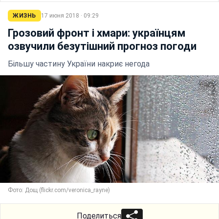
ЖИЗНЬ
17 июня 2018 · 09:29
Грозовий фронт і хмари: українцям
озвучили безутішний прогноз погоди
Більшу частину України накриє негода
Фото: Дощ (flickr.com/veronica_rayne)
Поделиться