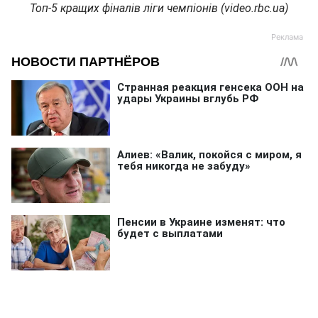
Топ-5 кращих фіналів ліги чемпіонів (video.rbc.ua)