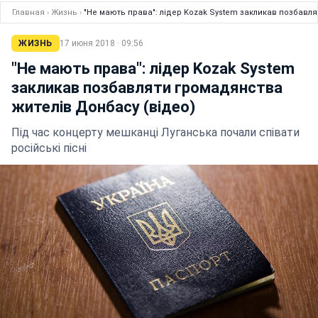
Главная
›
Жизнь
›
"Не мають права": лідер Kozak System закликав позбавл
ЖИЗНЬ
17 июня 2018 · 09:56
"Не мають права": лідер Kozak System
закликав позбавляти громадянства
жителів Донбасу (відео)
Під час концерту мешканці Луганська почали співати
російські пісні