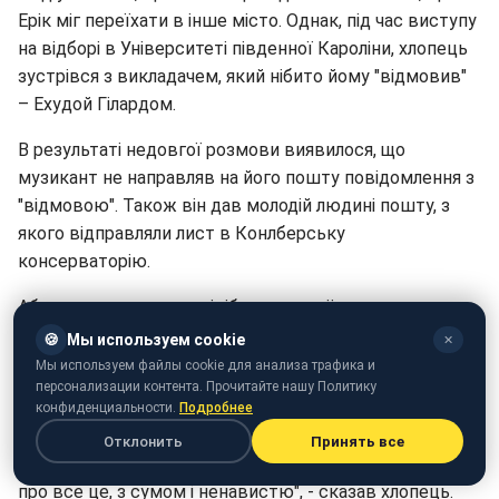
Ерік міг переїхати в інше місто. Однак, під час виступу
на відборі в Університеті південної Кароліни, хлопець
зустрівся з викладачем, який нібито йому "відмовив"
– Ехудой Гілардом.
В результаті недовгої розмови виявилося, що
музикант не направляв на його пошту повідомлення з
"відмовою". Також він дав молодій людині пошту, з
якого відправляли лист в Конлберську
консерваторію.
Абрамовицу вдалося підібрати до неї пароль – ним
виявився один із тих, які часто використовувала
🍪
Мы используем cookie
✕
Дженніфер Лі. Після цього вони розлучилися.
Мы используем файлы cookie для анализа трафика и
персонализации контента. Прочитайте нашу Политику
"Я просто онімів, коли прочитав це несправжнє лист.
конфиденциальности.
Подробнее
Мені довелося прочитати його кілька разів. Мені було
Отклонить
Принять все
важко примиритися з невдачею. Я багато днів думав
про все це, з сумом і ненавистю", - сказав хлопець.