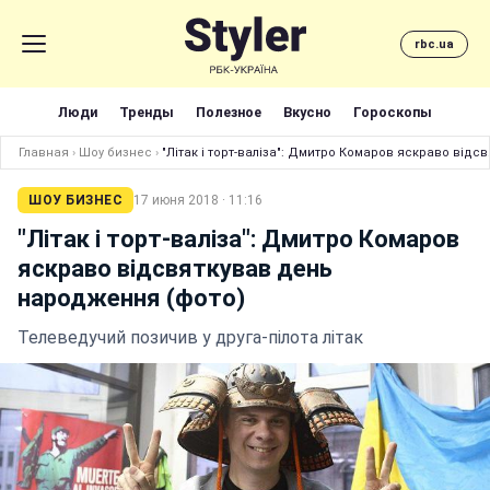
rbc.ua
Люди
Тренды
Полезное
Вкусно
Гороскопы
Главная
›
Шоу бизнес
›
"Літак і торт-валіза": Дмитро Комаров яскраво від
ШОУ БИЗНЕС
17 июня 2018 · 11:16
"Літак і торт-валіза": Дмитро Комаров
яскраво відсвяткував день
народження (фото)
Телеведучий позичив у друга-пілота літак