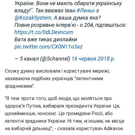
України. Вони не мають обирати українську
владу!". Так вважає Іван
#Леньо
з
@KozakSystem
. А ваша думка яка?
Повне розривне інтерв'ю - о 20й, підпишіться:
https://t.co/0dLDevncum
Вата вже тикає дизлайки
pic.twitter.com/CX0N11o3az
— 5 канал (@5channel)
16 червня 2018 р.
Схожу думку висловили і користувачі мережі,
називаючи подібних українців "латентними
зрадниками".
"Я теж проти того, щоб люди, що моляться про
здоров'я Путіна, вибирали президента України. Це,
щонайменше, нонсенс. Це громадяни Росії, або
латентні зрадники України. Ні тим, ні іншим, не місце
на виборчій дільниці", - сказала користувач Adikavoe.