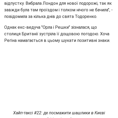
відпустку. Вибрала Лондон для нової подорожі, так як
завжди була там проїздом і толком нічого не бачила", -
повідомила за кілька днів до свята Тодоренко.
Однак екс-ведуча "Орла і Решки" зізналася, що
столиця Британії зустріла її дощовою погодою. Хоча
Регіна намагається в цьому шукати позитивні знаки.
Хайп-таксі #22: де посмажити шашлики в Києві