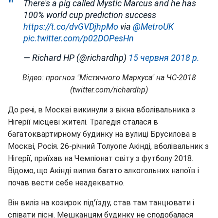
There's a pig called Mystic Marcus and he has
100% world cup prediction success
https://t.co/dvGVDjhpMo
via
@MetroUK
pic.twitter.com/p02DOPesHn
— Richard HP (@richardhp)
15 червня 2018 р.
Відео: прогноз "Містичного Маркуса" на ЧС-2018
(twitter.com/richardhp)
До речі, в Москві викинули з вікна вболівальника з
Нігерії місцеві жителі. Трагедія сталася в
багатоквартирному будинку на вулиці Брусилова в
Москві, Росія. 26-річний Толуопе Акінді, вболівальник з
Нігерії, приїхав на Чемпіонат світу з футболу 2018.
Відомо, що Акінді випив багато алкогольних напоїв і
почав вести себе неадекватно.
Він виліз на козирок під'їзду, став там танцювати і
співати пісні. Мешканцям будинку не сподобалася