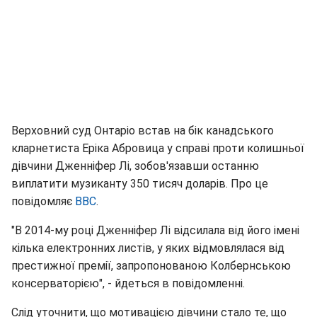
Верховний суд Онтаріо встав на бік канадського
кларнетиста Еріка Абровица у справі проти колишньої
дівчини Дженніфер Лі, зобов'язавши останню
виплатити музиканту 350 тисяч доларів. Про це
повідомляє
BBC
.
"В 2014-му році Дженніфер Лі відсилала від його імені
кілька електронних листів, у яких відмовлялася від
престижної премії, запропонованою Колбернською
консерваторією", - йдеться в повідомленні.
Слід уточнити, що мотивацією дівчини стало те, що