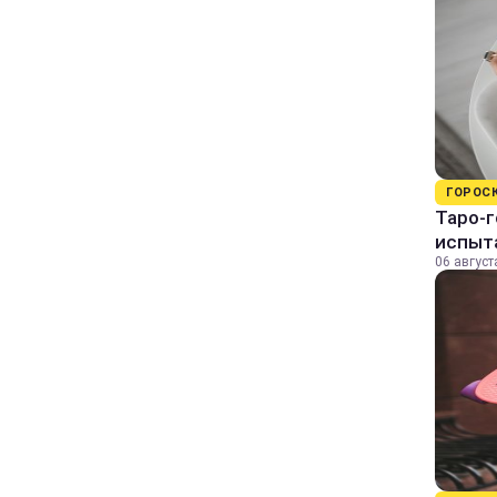
ГОРОС
Таро-г
испыт
06 август