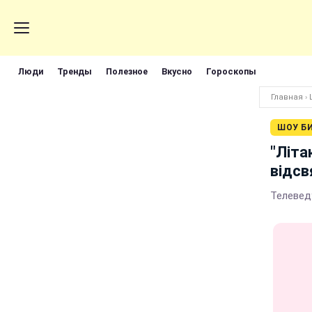
Люди
Тренды
Полезное
Вкусно
Гороскопы
Главная
›
ШОУ Б
"Літа
відсв
Телеведу