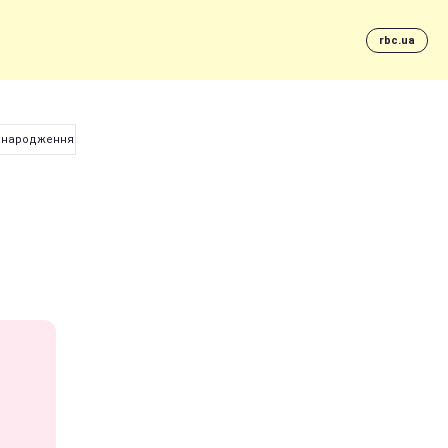
rbc.ua
ь народження (фото)