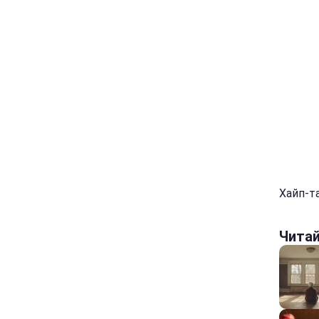
Хайп-та
Чита