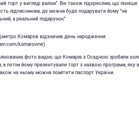
й торт у вигляді валізи". Він також підкреслив, що пізніше
ість підписникам, де можна буде подарувати йому "не
ьний, а реальний подарунок".
Дмитро Комаров відзначив день народження
ram.com/komarovmir)
блікованих фото видно, що Комарів з Осадчою зробили кол
 а потім йому презентували торт з назвою програми, яку в
Також на ньому можна помітити паспорт України.