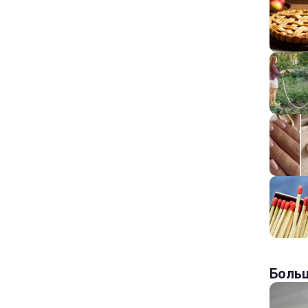
Больш