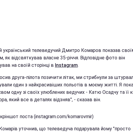
й український телеведучий Дмитро Комаров показав свої
, як відсвяткував власне 35-річчя. Відповідне фото він
ував на своїй сторінці в
Instagram
.
осив друга-пілота позичити літак, ми стрибнули за штурвал
ували один з найкрасивіших польотів в моєму житті. Я пок
вом одну зі своїх улюблених ведучих - Катю Осадчу та її к
ра, який все в деталях відзняв", - сказав він.
кріншот поста (instagram.com/komarovmir)
Комарів уточнив, що телеведуча подарувала йому "просто