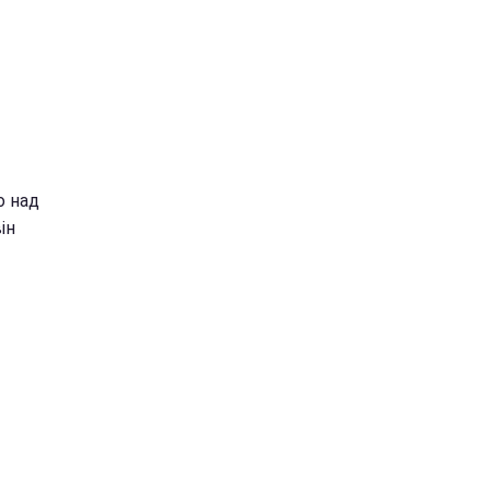
о над
ін