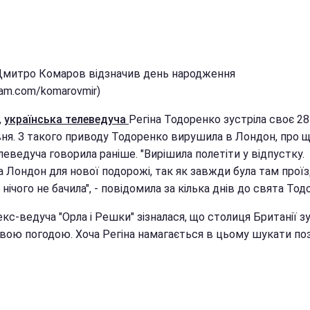
Дмитро Комаров відзначив день народження
ram.com/komarovmir)
,
українська телеведуча
Регіна Тодоренко зустріла своє 28
вня. З такого приводу Тодоренко вирушила в Лондон, про щ
елеведуча говорила раніше. "Вирішила полетіти у відпустку.
 Лондон для нової подорожі, так як завжди була там проїз
нічого не бачила", - повідомила за кілька днів до свята Тод
кс-ведуча "Орла і Решки" зізналася, що столиця Британії з
овою погодою. Хоча Регіна намагається в цьому шукати по