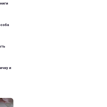
книги
особа
ать
ичку и