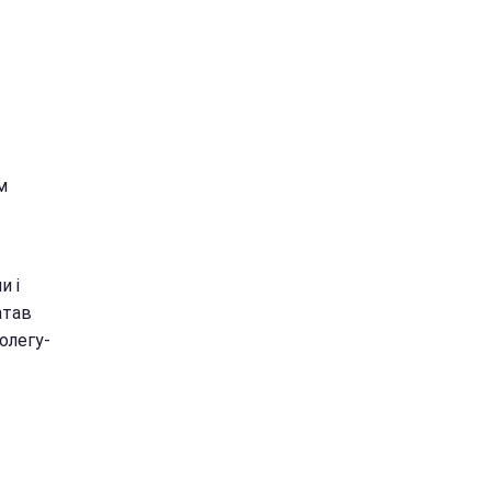
м
и і
атав
олегу-