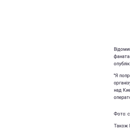
Відоми
фанатам
опублік
"Я попр
організ
над Киє
операто
Фото: с
Також 