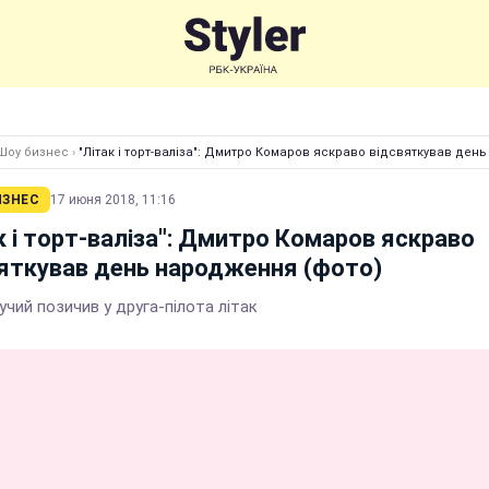
Шоу бизнес
›
"Літак і торт-валіза": Дмитро Комаров яскраво відсвяткував ден
ИЗНЕС
17 июня 2018, 11:16
к і торт-валіза": Дмитро Комаров яскраво
яткував день народження (фото)
чий позичив у друга-пілота літак