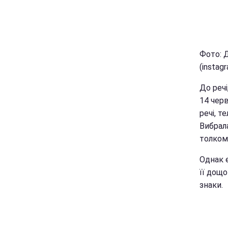
Фото: 
(instag
До речі
14 чер
речі, т
Вибрала
толком 
Однак е
її дощ
знаки.