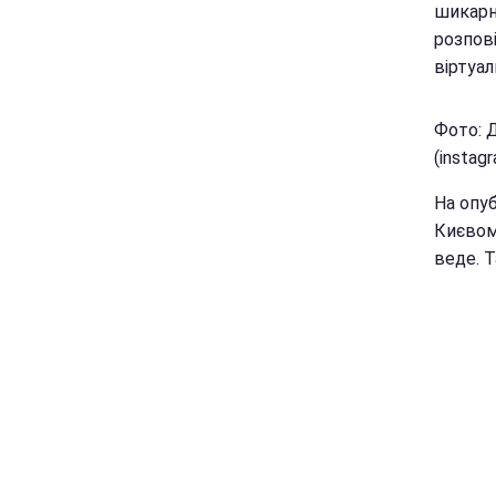
шикарни
розпов
віртуал
Фото: 
(instag
На опу
Києвом,
веде. 