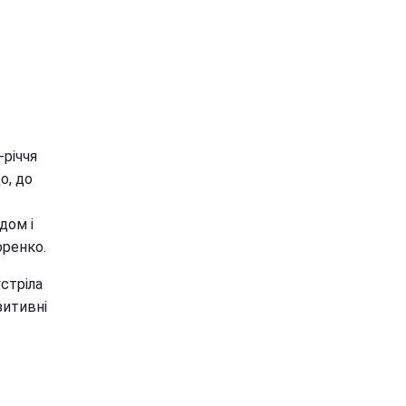
-річчя
о, до
дом і
оренко.
устріла
зитивні