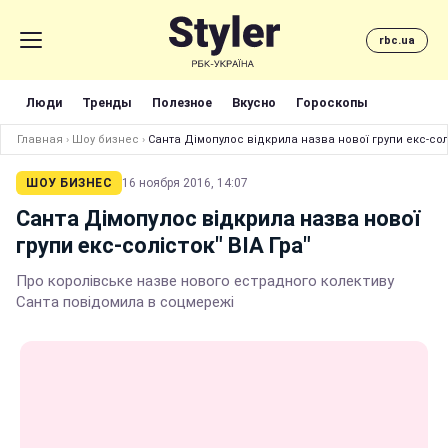
rbc.ua
Люди
Тренды
Полезное
Вкусно
Гороскопы
Главная
›
Шоу бизнес
›
Санта Дімопулос відкрила назва нової групи екс-солі
ШОУ БИЗНЕС
16 ноября 2016, 14:07
Санта Дімопулос відкрила назва нової
групи екс-солісток" ВІА Гра"
Про королівськe назвe нового естрадного колективу
Санта повідомила в соцмережі