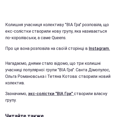
Колишня учасниця колективу "ВІА Гра" розповіла, що
екс-солістки створили нову групу, яка називається
по-королівськи, а саме Queens.
Про це вона розповіла на своїй сторінці в
Instagram.
Нагадаємо, днями стало відомо, що три колишні
учасниці популярної групи "ВІА Гра": Санта Дімопулос,
Ольга Романовська і Тетяна Котова: створили новий
колектив.
Зазначимо,
экс-солістки "ВІА Гри"
створили власну
групу.
Читайте также