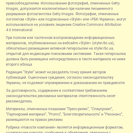
правообладателям. Использование фотографий, отмеченных Getty
Images, допускается исключительно при наличии письменного
разрешения фотоагентства Getty Images. Фотографии, отмеченные
логотипом «Styler» или подписанные «Styler» или «РБК-Украина», могут
использоваться на условиях лицензии Creative Commons Attribution
4.0 International.
При полном или частичном воспроизведении информационных
материалов, опубликованных на вебсайте «Styler» (styler.rbc.ua),
обязательно размещение активной гиперссылки на styler.rbc.ua,
открытой для индексации поисковыми системами. Такая гиперссылка
должна быть размещена непосредственно в тексте материала не ниже
второго абзаца.
Редакция "Styler" может не разделять точку зрения авторов
публикаций. Оценочные суждения, согласно законодательству
Украины, не подлежат опровержению и доказыванию их правдивости.
За достоверность, содержание и соответствие требованиям
законодательства рекламных материалов ответственность несет
рекламодатель.
Материалы, отмеченные плашками "Пресс-релиз", "Спецпроект",
"Партнерский материал", "Promo", "Благотворительность" и "Резонанс",
размещаются на правах рекламы.
Рубрика «Новости компаний» является информационным форматом,
содержащим новости, сообщения и объявления, связанные с