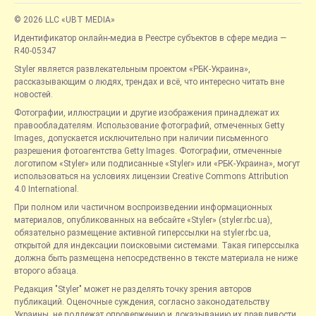
© 2026 LLC «UBT MEDIA»
Идентификатор онлайн-медиа в Реестре субъектов в сфере медиа —
R40-05347
Styler является развлекательным проектом «РБК-Украина»,
рассказывающим о людях, трендах и всё, что интересно читать вне
новостей.
Фотографии, иллюстрации и другие изображения принадлежат их
правообладателям. Использование фотографий, отмеченных Getty
Images, допускается исключительно при наличии письменного
разрешения фотоагентства Getty Images. Фотографии, отмеченные
логотипом «Styler» или подписанные «Styler» или «РБК-Украина», могут
использоваться на условиях лицензии Creative Commons Attribution
4.0 International.
При полном или частичном воспроизведении информационных
материалов, опубликованных на вебсайте «Styler» (styler.rbc.ua),
обязательно размещение активной гиперссылки на styler.rbc.ua,
открытой для индексации поисковыми системами. Такая гиперссылка
должна быть размещена непосредственно в тексте материала не ниже
второго абзаца.
Редакция "Styler" может не разделять точку зрения авторов
публикаций. Оценочные суждения, согласно законодательству
Украины, не подлежат опровержению и доказыванию их правдивости.