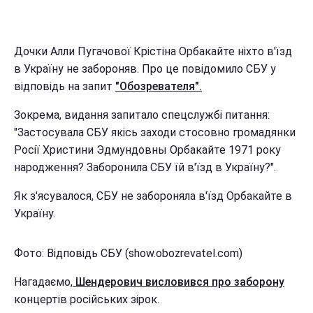
Дочки Алли Пугачової Крістіна Орбакайте ніхто в'їзд
в Україну не забороняв. Про це повідомило СБУ у
відповідь на запит
"Обозревателя".
Зокрема, видання запитало спецслужбі питання:
"Застосувала СБУ якісь заходи стосовно громадянки
Росії Христини Эдмундовны Орбакайте 1971 року
народження? Заборонила СБУ їй в'їзд в Україну?".
Як з'ясувалося, СБУ не забороняла в'їзд Орбакайте в
Україну.
Фото: Відповідь СБУ (show.obozrevatel.com)
Нагадаємо,
Шендерович висловився про заборону
концертів російських зірок.