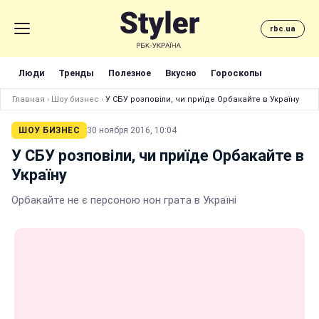
rbc.ua
Люди
Тренды
Полезное
Вкусно
Гороскопы
Главная
›
Шоу бизнес
›
У СБУ розповіли, чи приїде Орбакайте в Україну
ШОУ БИЗНЕС
30 ноября 2016, 10:04
У СБУ розповіли, чи приїде Орбакайте в
Україну
Орбакайте не є персоною нон грата в Україні