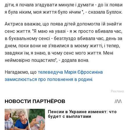
діти, я почала згадувати минуле і думати - до їх появи
я була ніким, моя життя було нічим ", - сказала Буллок.
Актриса вважає, що поява дітей допомогла їй знайти
сенс життя. "Я маю на увазі - я ж просто вбивала час,
в буквальному сенсі - безглуздо вбивала час, день за
днем, поки вони не з'явилися в моєму житті, і тепер,
завдяки їм, я знаю, в чому сенс мого життя. Мені
неймовірно пощастило", - додала вона.
Нагадаємо, що
телеведуча Марія Єфросиніна
замислюється про поповнення в родині.