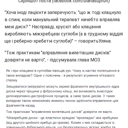
Скріншот поста (facebook.com/ulanasuprun)
"Хоча іноді пацієнти заперечують: "що ж тоді клацнуло
в спині, коли мануальний терапевт начебто вправляв
мені диск? " Насправді, хрускіт або клацання
виробляють міжхребцеві суглоби (а в грудному відділі
ще і реберно-хребетні суглоби)" – говоритьУляна.
"Тож практикам "вправляння вилетівших дисків"
довіряти не варто", - підсумувала глава МОЗ.