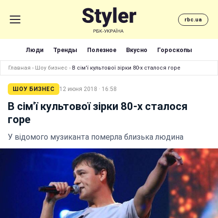
rbc.ua
Люди
Тренды
Полезное
Вкусно
Гороскопы
Главная
›
Шоу бизнес
›
В сім'ї культової зірки 80-х сталося горе
ШОУ БИЗНЕС
12 июня 2018 · 16:58
В сім'ї культової зірки 80-х сталося
горе
У відомого музиканта померла близька людина