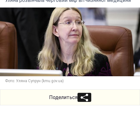
Уляна розвінчала черговий міф вітчизняної медицини
Фото: Уляна Супрун (kmu.gov.ua)
Поделиться