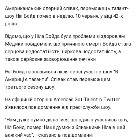
Американський оперний співак, переможець талант-
шоу Ніл Бойд помер в неділю, 10 червня, у віці 42-х
років.
Відомо, що у Ніла Бойда були проблеми зі здоров'ям.
Медики повідомили, що причиною смерті Бойда стала
серцева недостатність, ниркова недостатність, а
також серйозне захворювання печінки.
Ніл Бойд прославився після своєї участі в шоу "В
Америці є таланти". Співак став переможцем
третього сезону шоу.
На офіційній сторінці Americas Got Talent в Twitter
з'явилося повідомлення від прес-служби шоу.
"Нам дуже сумно дізнатися, що один з учасників шоу,
Ніл Бойд, помер. Наші думки з близькими Ніла в цей
важкий час", - сказано в повідомленні.