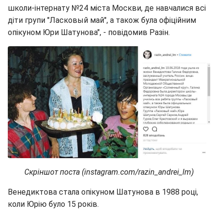
школи-інтернату №24 міста Москви, де навчалися всі
діти групи "Ласковый май", а також була офіційним
опікуном Юри Шатунова", - повідомив Разін.
Скріншот поста (instagram.com/razin_andrei_lm)
Венедиктова стала опікуном Шатунова в 1988 році,
коли Юрію було 15 років.