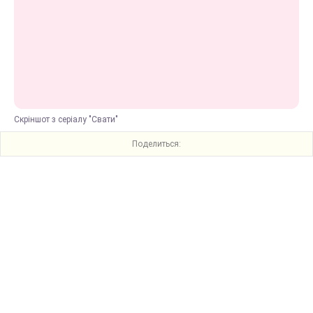
Скріншот з серіалу "Свати"
Поделиться: