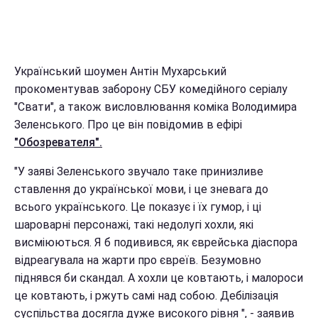
Український шоумен Антін Мухарський
прокоментував заборону СБУ комедійного серіалу
"Свати", а також висловлювання коміка Володимира
Зеленського. Про це він повідомив в ефірі
"Обозревателя".
"У заяві Зеленського звучало таке принизливе
ставлення до української мови, і це зневага до
всього українського. Це показує і їх гумор, і ці
шароварні персонажі, такі недолугі хохли, які
висміюються. Я б подивився, як єврейська діаспора
відреагувала на жарти про євреїв. Безумовно
піднявся би скандал. А хохли це ковтають, і малороси
це ковтають, і ржуть самі над собою. Дебілізація
суспільства досягла дуже високого рівня ", - заявив