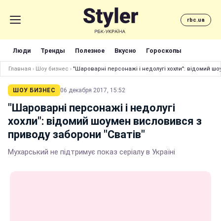
rbc.ua
Люди
Тренды
Полезное
Вкусно
Гороскопы
Главная
›
Шоу бизнес
›
"Шароварні персонажі і недолугі хохли": відомий ш
ШОУ БИЗНЕС
06 декабря 2017, 15:52
"Шароварні персонажі і недолугі
хохли": відомий шоумен висловився з
приводу заборони "Сватів"
Мухарський не підтримує показ серіалу в Україні