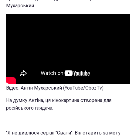
Мухарський.
Відео: Антін Мухарський (YouTube/ObozTv)
На думку Антіна, ця кінокартина створена для
російського глядача.
"Я не дивлюся серіал "Свати". Він ставить за мету