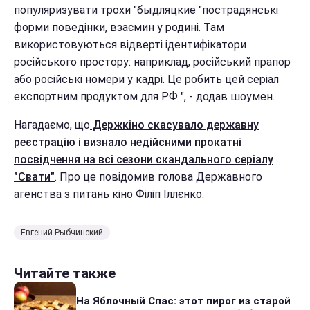
популяризувати трохи "быдляцкие "пострадянські
форми поведінки, взаємин у родині. Там
використовуються відверті ідентифікатори
російського простору: наприклад, російський прапор
або російські номери у кадрі. Це робить цей серіал
експортним продуктом для РФ ", - додав шоумен.
Нагадаємо, що
Держкіно скасувало державну
реєстрацію і визнало недійсними прокатні
посвідчення на всі сезони скандального серіалу
"Свати"
. Про це повідомив голова Державного
агенства з питань кіно Філіп Іллєнко.
Евгений Рыбчинский
Читайте также
На Яблочный Спас: этот пирог из старой