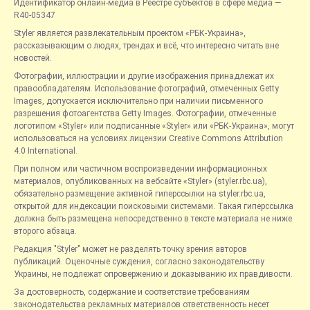
Идентификатор онлайн-медиа в Реестре субъектов в сфере медиа —
R40-05347
Styler является развлекательным проектом «РБК-Украина»,
рассказывающим о людях, трендах и всё, что интересно читать вне
новостей.
Фотографии, иллюстрации и другие изображения принадлежат их
правообладателям. Использование фотографий, отмеченных Getty
Images, допускается исключительно при наличии письменного
разрешения фотоагентства Getty Images. Фотографии, отмеченные
логотипом «Styler» или подписанные «Styler» или «РБК-Украина», могут
использоваться на условиях лицензии Creative Commons Attribution
4.0 International.
При полном или частичном воспроизведении информационных
материалов, опубликованных на вебсайте «Styler» (styler.rbc.ua),
обязательно размещение активной гиперссылки на styler.rbc.ua,
открытой для индексации поисковыми системами. Такая гиперссылка
должна быть размещена непосредственно в тексте материала не ниже
второго абзаца.
Редакция "Styler" может не разделять точку зрения авторов
публикаций. Оценочные суждения, согласно законодательству
Украины, не подлежат опровержению и доказыванию их правдивости.
За достоверность, содержание и соответствие требованиям
законодательства рекламных материалов ответственность несет