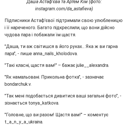
Даша Астаф'єва та Артем Кім (фото:
instagram.com/da_astafieva)
Підписники Астаф'євої підтримали свою улюбленицю
і її нареченого. Багато підкреслили, що вони дійсно
чудова пара і побажали їм щастя.
"Даша, ти аж світишся в його руках... Яка ж ви гарна
пара", - пише anna_nails_kholodova.
"Такі класні, щастя вам!" – бажає julie__alexandra.
"Як намальовані. Прикольна фотка", - зазначає
bondarchuk.v.
"Так мені подобається дивитися ваші загальні фото", -
зізнається tonya_katkova.
"Головне, що ви разом! Щастя вам!" – коментує
t_a_n_y_a_ukraina.