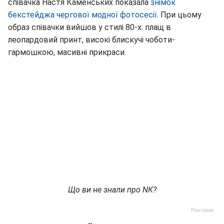
співачка Настя Каменських показала
знімок
бекстейджа чергової модної фотосесії
. При цьому
образ співачки вийшов у стилі 80-х: плащ в
леопардовий принт, високі блискучі чоботи-
гармошкою, масивні прикраси.
Що ви не знали про NК?