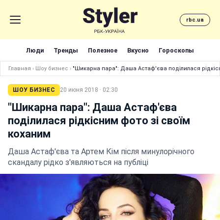
rbc.ua
Люди
Тренды
Полезное
Вкусно
Гороскопы
Главная
›
Шоу бизнес
›
"Шикарна пара": Даша Астаф'єва поділилася рідкіс
ШОУ БИЗНЕС
20 июня 2018 · 02:30
"Шикарна пара": Даша Астаф'єва
поділилася рідкісним фото зі своїм
коханим
Даша Астаф'єва та Артем Кім після минулорічного
скандалу рідко з'являються на публіці