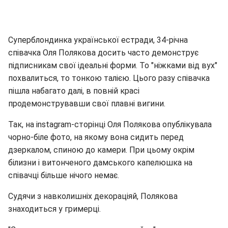
Суперблондинка української естради, 34-річна
співачка Оля Полякова досить часто демонструє
підписникам свої ідеальні форми. То "ніжками від вух"
похвалиться, то тонкою талією. Цього разу співачка
пішла набагато далі, в повній красі
продемонструвавши свої плавні вигини.
Так, на instagram-сторінці Оля Полякова опублікувала
чорно-біле фото, на якому вона сидить перед
дзеркалом, спиною до камери. При цьому окрім
білизни і витонченого дамського капелюшка на
співачці більше нічого немає.
Судячи з навколишніх декораціяй, Полякова
знаходиться у гримерці.