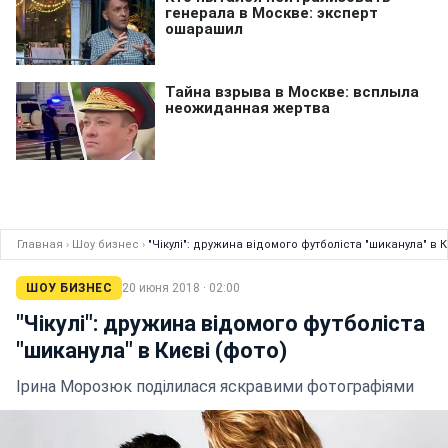
Главная
›
Шоу бизнес
›
"Чікулі": дружина відомого футболіста "шиканула" в К
ШОУ БИЗНЕС
20 июня 2018 · 02:00
"Чікулі": дружина відомого футболіста
"шиканула" в Києві (фото)
Ірина Морозюк поділилася яскравими фотографіями