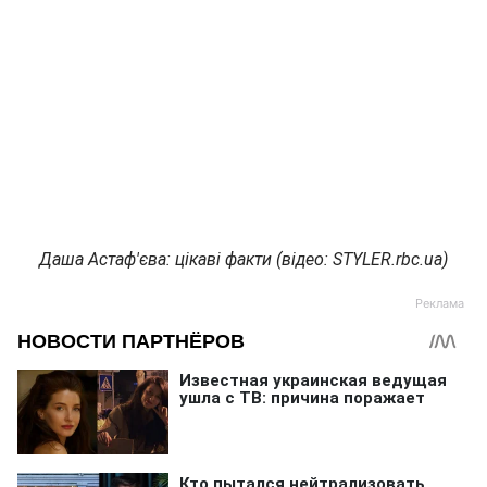
Даша Астаф'єва: цікаві факти (відео: STYLER.rbc.ua)