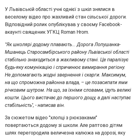
У Львівській області учні однієї з шкіл знялися в
веселому відео про жахливий стан сільської дороги.
Відповідний ролик опублікував у своєму Facebook-
акаунті священик УГКЦ Roman Hrom.
"Як школярі додому плавають... Дорога Лопушанка-
Мшанець Старосамбірського району Львівської області
стабільно знаходиться в жахливому стані. Це паралізує
будь-яку комунікацію і спричинює вимирання регіону.
Не допомагають жодні звернення і скарги. Максимум,
на що спроможна районна влада, – це позасипати ями
річковим шутром. На що, за їхніми словами, ідуть великі
кошти. Цього вистачає до першого дощу, а далі наступає
стабільність", - написав він.
За сюжетом відео "хлопці з рюкзаками"
повертаються додому зі школи. Але раптово дітям
шлях перегородила величезна калюжа на дорозі, яку