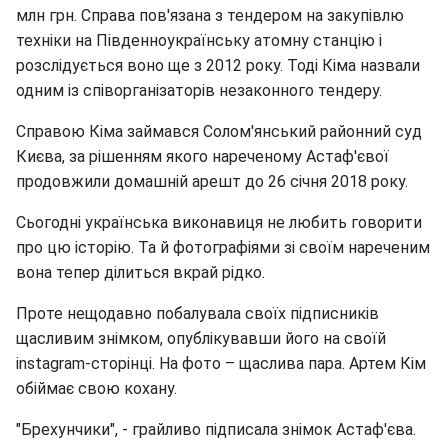
млн грн. Справа пов'язана з тендером на закупівлю
техніки на Південноукраїнську атомну станцію і
розслідується воно ще з 2012 року. Тоді Кіма назвали
одним із співорганізаторів незаконного тендеру.
Справою Кіма займався Солом'янський районний суд
Києва, за рішенням якого нареченому Астаф'євої
продовжили домашній арешт до 26 січня 2018 року.
Сьогодні українська виконавиця не любить говорити
про цю історію. Та й фотографіями зі своїм нареченим
вона тепер ділиться вкрай рідко.
Проте нещодавно побалувала своїх підписників
щасливим знімком, опублікувавши його на своїй
instagram-сторінці. На фото – щаслива пара. Артем Кім
обіймає свою кохану.
"Брехунчики", - грайливо підписала знімок Астаф'єва.