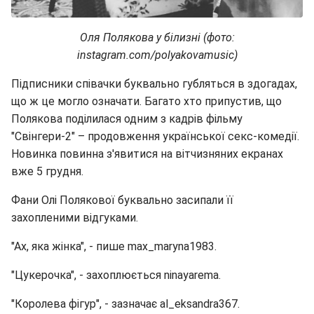
Оля Полякова у білизні (фото:
instagram.com/polyakovamusic)
Підписники співачки буквально губляться в здогадах,
що ж це могло означати. Багато хто припустив, що
Полякова поділилася одним з кадрів фільму
"Свінгери-2" – продовження української секс-комедії.
Новинка повинна з'явитися на вітчизняних екранах
вже 5 грудня.
Фани Олі Полякової буквально засипали її
захопленими відгуками.
"Ах, яка жінка", - пише max_maryna1983.
"Цукерочка", - захоплюється ninayarema.
"Королева фігур", - зазначає al_eksandra367.