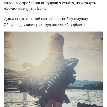
знімками, зробленими, судячи з усього, на якомусь
річковому судні в Києві.
Даша позує в легкій сукні в чорно-білу смужку.
Обличчя дівчини приховує сонячний відблиск.